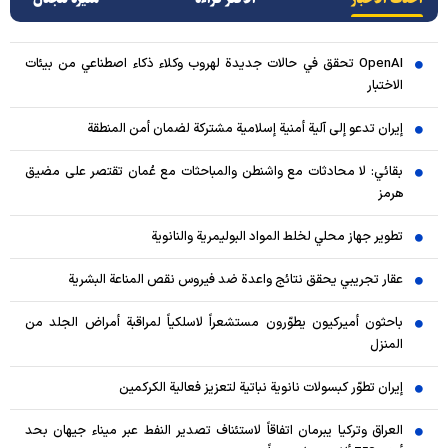
OpenAI تحقق في حالات جديدة لهروب وكلاء ذكاء اصطناعي من بيئات
الاختبار
إيران تدعو إلى آلية أمنية إسلامية مشتركة لضمان أمن المنطقة
بقائي: لا محادثات مع واشنطن والمباحثات مع عُمان تقتصر على مضيق
هرمز
تطوير جهاز محلي لخلط المواد البوليمرية والنانوية
عقار تجريبي يحقق نتائج واعدة ضد فيروس نقص المناعة البشرية
باحثون أميركيون يطوّرون مستشعراً لاسلكياً لمراقبة أمراض الجلد من
المنزل
إيران تطوّر كبسولات نانوية نباتية لتعزيز فعالية الكركمين
العراق وتركيا يبرمان اتفاقاً لاستئناف تصدير النفط عبر ميناء جيهان بحد