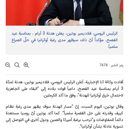
الرئيس الروسي، فلاديمير بوتين، يعلن هدنة 3 أيام ، بمناسبة عيد
الفصح، مؤكداً أنّ ذلك سيظهر مدى رغبة أوكرانيا في حلّ الصراع
سلمياً.
رمز الخبر : 7678
أفادت وکالة آنا الإخباریة، أعلن الرئيس الروسي، فلاديمير بوتين، هدنة لمدّة
3 أيام بمناسبة عيد الفصح، داعياً قوات بلاده إلى "البقاء على الجاهزية
لاحتمال خرق أوكرانيا للهدنة"، وفق ما أكد الكرملين.
وقال بوتين، اليوم السبت، إنّ "مسار الهدنة سوف يظهر مدى رغبة نظام
كييف وقدرته على حل القضية سلمياً". كما أكد بوتين أنّ روسيا مستعدة
دائماً للمفاوضات و"ترحب برغبة أميركا والصين ودول أخرى في التوصل إلى
تسوية عادلة بشأن أوكرانيا".