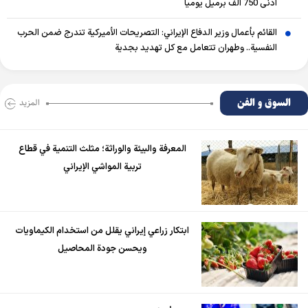
أدنى 750 ألف برميل يومياً
القائم بأعمال وزير الدفاع الإيراني: التصريحات الأميركية تندرج ضمن الحرب
النفسية.. وطهران تتعامل مع كل تهديد بجدية
السوق و الفن
المزید
المعرفة والبيئة والوراثة؛ مثلث التنمية في قطاع
تربية المواشي الإيراني
ابتكار زراعي إيراني يقلل من استخدام الكيماويات
ويحسن جودة المحاصيل