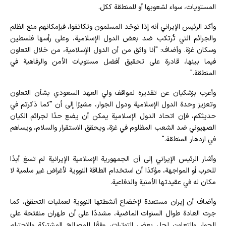
المستويات، سواء لشعوبها أو للمنطقة ككل.
وأكد الرئيس الإيراني أنه إذا توحّد المسلمون وتكاتفوا، فبإمكانهم منع الظلم
والجرائم التي تُرتكب ضد بعض الدول الإسلامية، وعلى رأسها فلسطين
وسكان غزة. وأضاف: "أنا واثق من أن الدول الإسلامية، من خلال التعاون
فيما بينها، قادرة على تحقيق أفضل مستويات الأمن والرفاهية في
المنطقة."
وأعرب بزشكيان عن تقديره لمواقف ولي العهد السعودي بشأن التعاون
وتعزيز وحدة الدول الإسلامية ودول الجوار، مشيرًا إلى أن "كما ذكرتم في
حديثكم، فإن اتحاد الدول الإسلامية يمكن أن يضع حدًا لجرائم الكيان
الصهيوني ضد الشعب المظلوم في غزة، ويحقق الاستقرار والسلام، ويساهم
في ازدهار المنطقة."
وأشار الرئيس الإيراني إلى أن الجمهورية الإسلامية الإيرانية لم تسعَ أبدًا
للحرب أو المواجهة، مؤكدًا أن استخدام الطاقة النووية لأغراض غير سلمية لا
مكان له في عقيدتها الأمنية والدفاعية.
وأضاف أن إيران مستعدة لإخضاع أنشطتها النووية لعمليات التحقق، كما
جرت العادة طوال السنوات الماضية، مشددًا على أن طهران منفتحة على
الحوار والتعاون لحل بعض التوترات، وفقًا للمصالح المشتركة والاحترام