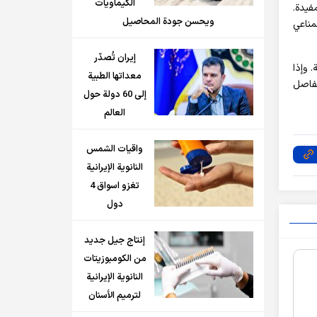
الكيماويات
فيدة.
ويحسن جودة المحاصيل
مناعي
إيران تُصدّر
 وإذا
معداتها الطبية
فاصل
إلى 60 دولة حول
العالم
واقيات الشمس
النانوية الإيرانية
تغزو اسواق 4
دول
إنتاج جيل جديد
من الكومبوزيتات
النانوية الإيرانية
لترميم الأسنان