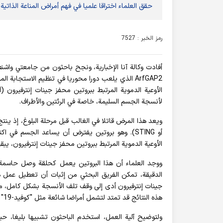
حقق العلماء اختراقا علميا في فهم أمراض المناعة الذاتية، ما قد
رمز الخبر : 7527
أفادت وکالة آنا الإخباریة، ونجح باحثون من جامعتي واشن
ArfGAP2 الذي يلعب دورا محوريا في تنظيم الاستجابة
لأنسجة الجسم السليمة، خاصة في الرئتين والأطراف.
أو STING). وهو بروتين يفترض أن يساعد الجسم في
الأوعية الدموية المرتبط ببروتين محفز جينات إنترفيرون، يب
ووجد العلماء أن هذا البروتين يعمل كحلقة وصل حاسمة ب
الدقيقة، تمكن الفريق البحثي من إثبات أن تعطيل عمل هذا
جينات إنترفيرون أدى إلى وقف تلف الأنسجة بشكل كامل، ما يف
هذه النتائج قد تمتد لتشمل أمراضا شائعة مثل "كوفيد-19" وألزهايمر، حيث تلعب الالتهابات دورا رئيسيا في تطورها.
ولتوضيح آلية العمل، استخدم الباحثون تشبيها بليغا، ح