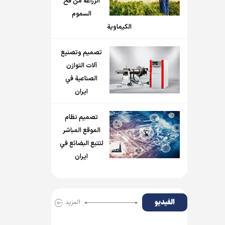
الزراعة من فخ
السموم
الكيماوية
تصميم وتصنيع
آلات التوازن
الصناعية في
ايران
تصميم نظام
الموقع المباشر
لتتبع البضائع في
ايران
الفیدیو
المزید