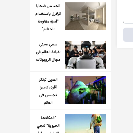
الحد من ضحايا
الزلازل باستخدام
"أسرّة مقاومة
للحطام"
سعي صيني
لقيادة العالم في
مجال الروبوتات
الصين تبتكر
أقوى كاميرا
تجسس في
العالم
"المكافحة
الحيوية" تنجي