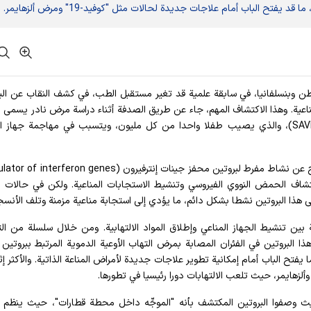
 يفتح الباب أمام علاجات جديدة لحالات مثل "كوفيد-19" ومرض ألزهايمر.
طن وبنسلفانيا، في سابقة علمية قد تغير مستقبل الطب، في كشف النقاب عن الب
 المناعية. وهذا الاكتشاف المهم، جاء عن طريق الصدفة أثناء دراسة مرض نادر يسمى ا
الأوعية الدموية المرتبط ببروتين محفز جينات إنترفيرون (SAVI)، والذي يصيب طفلا واحدا من كل مليون، ويتسبب في مهاجمة جها
ويعد هذا المرض قاتلا في الغالب قبل مرحلة البلوغ، إذ ينتج عن نشاط مفرط لبروتين محفز جينات إنترفيرون (on genes
 اكتشاف الحمض النووي الفيروسي وتنشيط الاستجابات المناعية. ولكن في حالات ا
قى هذا البروتين نشطا بشكل دائم، ما يؤدي إلى استجابة مناعية مزمنة وتلف الأنسج
ين تنشيط الجهاز المناعي وإطلاق المواد الالتهابية. ومن خلال سلسلة من ال
 البروتين في الفئران المصابة بمرض التهاب الأوعية الدموية المرتبط ببروتين
تح الباب أمام إمكانية تطوير علاجات جديدة لأمراض المناعة الذاتية. والأكثر إثا
يث وصفوا البروتين المكتشف بأنه "الموجِّه داخل محطة قطارات"، حيث ينظم 