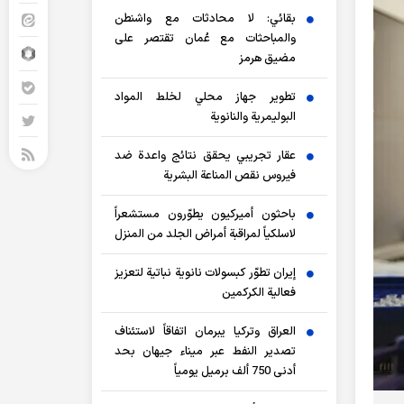
بقائي: لا محادثات مع واشنطن
والمباحثات مع عُمان تقتصر على
مضيق هرمز
تطوير جهاز محلي لخلط المواد
البوليمرية والنانوية
عقار تجريبي يحقق نتائج واعدة ضد
فيروس نقص المناعة البشرية
باحثون أميركيون يطوّرون مستشعراً
لاسلكياً لمراقبة أمراض الجلد من المنزل
إيران تطوّر كبسولات نانوية نباتية لتعزيز
فعالية الكركمين
العراق وتركيا يبرمان اتفاقاً لاستئناف
تصدير النفط عبر ميناء جيهان بحد
أدنى 750 ألف برميل يومياً