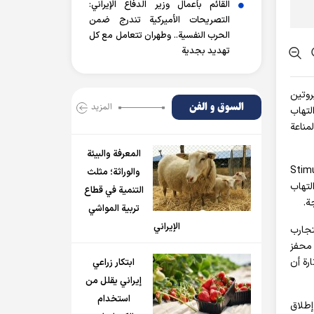
القائم بأعمال وزير الدفاع الإيراني:
التصريحات الأميركية تندرج ضمن
الحرب النفسية.. وطهران تتعامل مع كل
تهديد بجدية
روتين
السوق و الفن
المزید
لتهاب
ز المناعة
المعرفة والبيئة
Stimulator of interfer
والوراثة؛ مثلث
لتهاب
التنمية في قطاع
ة.
تربية المواشي
الإيراني
تجارب
 محفز
رة أن
ابتكار زراعي
إيراني يقلل من
استخدام
إطلاق