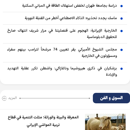
دراسة بجامعة طهران لخفض استهلاك الطاقة في المباني السكنية
ماسك يجدد تحذيره: الذكاء الاصطناعي أخطر من القنبلة النووية
الخارجية الإيرانية: الهجوم على قنصليتنا في مزار شريف انتهاك صارخ
للحقوق الدبلوماسية
مجلس الشيوخ الأميركي يقر تعيين 74 مرشحاً لترامب بينهم سفراء
ومسؤولون في الخارجية
بزشكيان في ذكرى هيروشيما وناغازاكي: واشنطن تكرر عقلية التهديد
والإبادة
السوق و الفن
المزید
المعرفة والبيئة والوراثة؛ مثلث التنمية في قطاع
تربية المواشي الإيراني