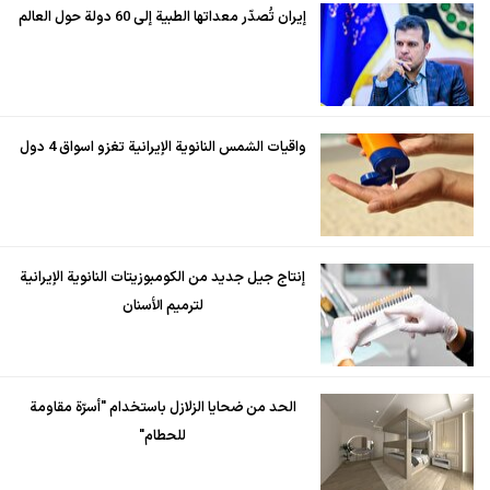
إيران تُصدّر معداتها الطبية إلى 60 دولة حول العالم
واقيات الشمس النانوية الإيرانية تغزو اسواق 4 دول
إنتاج جيل جديد من الكومبوزيتات النانوية الإيرانية
لترميم الأسنان
الحد من ضحايا الزلازل باستخدام "أسرّة مقاومة
للحطام"