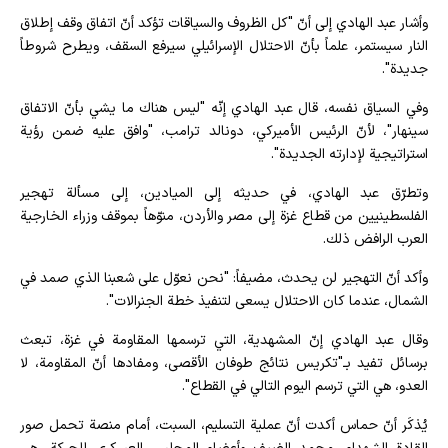
وأشار عبد الهادي إلى أنّ "كل الظروف والسياقات تؤكد أنّ اتفاق وقف إطلاق
النار سيستمر، علماً بأنّ الاحتلال الإسرائيلي سيرفع السقف، ويطرح شروطاً
جديدة".
وفي السياق نفسه، قال عبد الهادي إنّه "ليس هناك ما يشي بأنّ الاتفاق
سينهار"، لأنّ الرئيس الأميركي، دونالد ترامب، "وافق عليه ضمن رؤية
استراتيجية لإدارته الجديدة".
وتطرّق عبد الهادي، في حديثه إلى الميادين، إلى مسألة تهجير
الفلسطينيين من قطاع غزة إلى مصر والأردن، منوّهاً بموقف وزراء الخارجية
العرب الرافض ذلك.
وأكد أنّ التهجير لن يحدث، مضيفاً: "نحن نعوّل على شعبنا الذي صمد في
الشمال، عندما كان الاحتلال يسعى لتنفيذ خطة الجنرالات".
وقال عبد الهادي إنّ المشهدية، التي ترسمها المقاومة في غزة، تبعث
برسائل تفيد بـ"تكريس نتائج طوفان الأقصى، ومفادها أنّ المقاومة، لا
العدو، هي التي ترسم اليوم التالي في القطاع".
يُذكَر أنّ حماس أكدت أنّ عملية التسليم، السبت، أمام منصة تحمل صور