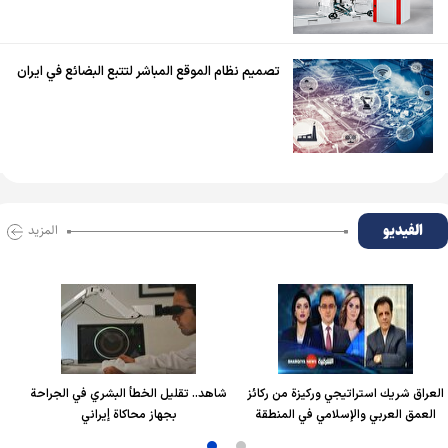
تصميم نظام الموقع المباشر لتتبع البضائع في ايران
الفیدیو
المزید
 استراتيجي وركيزة من ركائز
شاهد.. تقليل الخطأ البشري في الجراحة
حسام الر
ربي والإسلامي في المنطقة
بجهاز محاكاة إيراني
السادسة ج