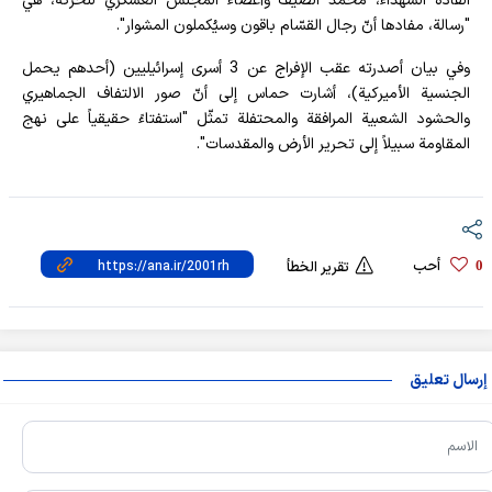
القادة الشهداء، محمد الضيف وأعضاء المجلس العسكري للحركة، هي
"رسالة، مفادها أنّ رجال القسّام باقون وسيُكملون المشوار".
وفي بيان أصدرته عقب الإفراج عن 3 أسرى إسرائيليين (أحدهم يحمل
الجنسية الأميركية)، أشارت حماس إلى أنّ صور الالتفاف الجماهيري
والحشود الشعبية المرافقة والمحتفلة تمثّل "استفتاءً حقيقياً على نهج
المقاومة سبيلاً إلى تحرير الأرض والمقدسات".
أحب
0
تقرير الخطأ
إرسال تعليق