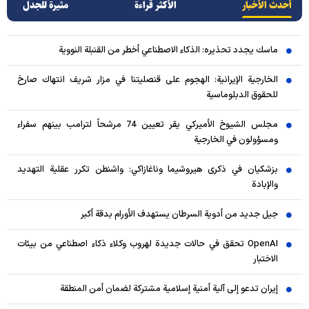
أحدث الأخبار
الأکثر قراءة
مثيرة للجدل
ماسك يجدد تحذيره: الذكاء الاصطناعي أخطر من القنبلة النووية
الخارجية الإيرانية: الهجوم على قنصليتنا في مزار شريف انتهاك صارخ
للحقوق الدبلوماسية
مجلس الشيوخ الأميركي يقر تعيين 74 مرشحاً لترامب بينهم سفراء
ومسؤولون في الخارجية
بزشكيان في ذكرى هيروشيما وناغازاكي: واشنطن تكرر عقلية التهديد
والإبادة
جيل جديد من أدوية السرطان يستهدف الأورام بدقة أكبر
OpenAI تحقق في حالات جديدة لهروب وكلاء ذكاء اصطناعي من بيئات
الاختبار
إيران تدعو إلى آلية أمنية إسلامية مشتركة لضمان أمن المنطقة