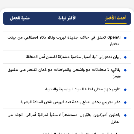
أحدث الأخبار
الأکثر قراءة
مثيرة للجدل
OpenAI تحقق في حالات جديدة لهروب وكلاء ذكاء اصطناعي من بيئات
الاختبار
إيران تدعو إلى آلية أمنية إسلامية مشتركة لضمان أمن المنطقة
بقائي: لا محادثات مع واشنطن والمباحثات مع عُمان تقتصر على مضيق
هرمز
تطوير جهاز محلي لخلط المواد البوليمرية والنانوية
عقار تجريبي يحقق نتائج واعدة ضد فيروس نقص المناعة البشرية
باحثون أميركيون يطوّرون مستشعراً لاسلكياً لمراقبة أمراض الجلد من
المنزل