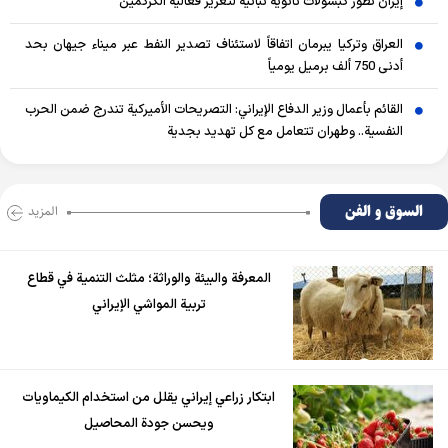
إيران تطوّر كبسولات نانوية نباتية لتعزيز فعالية الكركمين
العراق وتركيا يبرمان اتفاقاً لاستئناف تصدير النفط عبر ميناء جيهان بحد
أدنى 750 ألف برميل يومياً
القائم بأعمال وزير الدفاع الإيراني: التصريحات الأميركية تندرج ضمن الحرب
النفسية.. وطهران تتعامل مع كل تهديد بجدية
السوق و الفن
المزید
المعرفة والبيئة والوراثة؛ مثلث التنمية في قطاع
تربية المواشي الإيراني
ابتكار زراعي إيراني يقلل من استخدام الكيماويات
ويحسن جودة المحاصيل