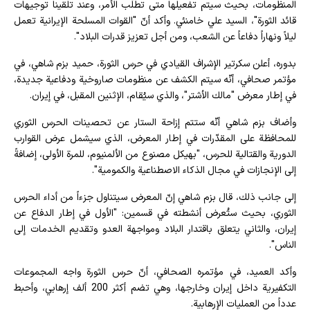
المنظومات، بحيث سيتم تفعيلها متى تطلّب الأمر، وعند تلقينا توجيهات
قائد الثورة"، السيد علي خامنئي. وأكد أنّ "القوات المسلحة الإيرانية تعمل
ليلاً ونهاراً دفاعاً عن الشعب، ومن أجل تعزيز قدرات البلاد".
بدوره، أعلن سكرتير الإشراف القيادي في حرس الثورة، حمید بزم شاهي، في
مؤتمر صحافي، أنّه سيتم الكشف عن منظومات صاروخية ودفاعية جديدة،
في إطار معرض "مالك الأشتر"، والذي سيُقام، الإثنين المقبل، في إيران.
وأضاف بزم شاهي أنّه ستتم إزاحة الستار عن تحصینات الحرس الثوري
للمحافظة على المقدّرات في إطار المعرض، الذي سيشمل عرض القوارب
الدورية والقتالية للحرس، "بهيكل مصنوع من الألمنيوم، للمرة الأولى، إضافةً
إلى الإنجازات في مجال الذكاء الاصطناعية والكمومية".
إلى جانب ذلك، قال بزم شاهي إنّ المعرض سيتناول جزءاً من أداء الحرس
الثوري، بحيث ستُعرض أنشطته في قسمين: "الأول في إطار الدفاع عن
إيران، والثاني يتعلق باقتدار البلاد ومواجهة العدو وتقديم الخدمات إلى
الناس".
وأكد العميد، في مؤتمره الصحافي، أنّ حرس الثورة واجه المجموعات
التكفيرية داخل إيران وخارجها، وهي تضم أكثر 200 ألف إرهابي، وأحبط
عدداً من العمليات الإرهابية.