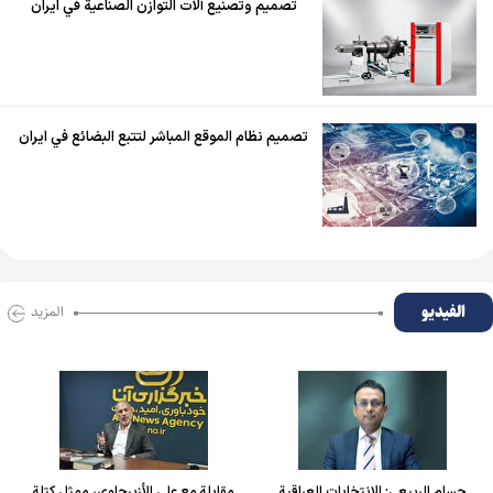
تصميم وتصنيع آلات التوازن الصناعية في ايران
تصميم نظام الموقع المباشر لتتبع البضائع في ايران
الفیدیو
المزید
لربیعي: الانتخابات العراقية
مقابلة مع علي الأزبرجاوي، ممثل كتلة
العراق ش