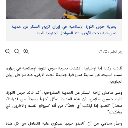
بحرية حرس الثورة الإسلامية في إيران تزيح الستار عن مدينة
صاروخية تحت الأرض، عند السواحل الجنوبية للبلاد.
رمز الخبر : 7172
أفادت وکالة آنا الإخباریة، كشفت بحرية حرس الثورة الإسلامية في إيران،
مساء السبت، عن مدينة صاروخية جديدة تحت الأرض، عند سواحل إيران
الجنوبية.
وعلى هامش إزاحة الستار عن المدينة الصاروخية، أكد قائد حرس الثورة،
اللواء حسين سلامي، أنّ هذه المدينة تمثّل "جزءاً بسيطاً من قدراتنا"،
محذراً "العدو، إذا ارتكب أي خطأ"، من أنه "سيوقع نفسه والآخرين في
مشكلات".
وحذّر سلامي من أنّ "العدو حينها سيكون عليه التعامل مع كل هذه