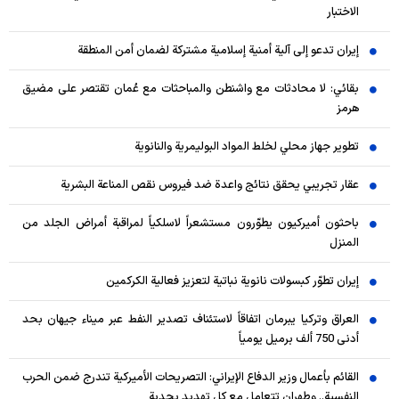
الاختبار
إيران تدعو إلى آلية أمنية إسلامية مشتركة لضمان أمن المنطقة
بقائي: لا محادثات مع واشنطن والمباحثات مع عُمان تقتصر على مضيق
هرمز
تطوير جهاز محلي لخلط المواد البوليمرية والنانوية
عقار تجريبي يحقق نتائج واعدة ضد فيروس نقص المناعة البشرية
باحثون أميركيون يطوّرون مستشعراً لاسلكياً لمراقبة أمراض الجلد من
المنزل
إيران تطوّر كبسولات نانوية نباتية لتعزيز فعالية الكركمين
العراق وتركيا يبرمان اتفاقاً لاستئناف تصدير النفط عبر ميناء جيهان بحد
أدنى 750 ألف برميل يومياً
القائم بأعمال وزير الدفاع الإيراني: التصريحات الأميركية تندرج ضمن الحرب
النفسية.. وطهران تتعامل مع كل تهديد بجدية