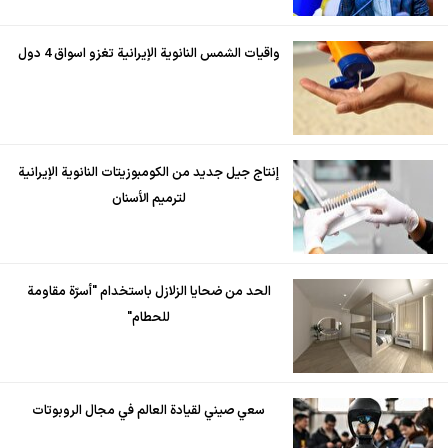
واقيات الشمس النانوية الإيرانية تغزو اسواق 4 دول
إنتاج جيل جديد من الكومبوزيتات النانوية الإيرانية
لترميم الأسنان
الحد من ضحايا الزلازل باستخدام "أسرّة مقاومة
للحطام"
سعي صيني لقيادة العالم في مجال الروبوتات