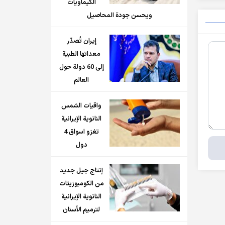
الكيماويات
ويحسن جودة المحاصيل
إيران تُصدّر
معداتها الطبية
إلى 60 دولة حول
العالم
واقيات الشمس
النانوية الإيرانية
تغزو اسواق 4
دول
إنتاج جيل جديد
من الكومبوزيتات
النانوية الإيرانية
لترميم الأسنان