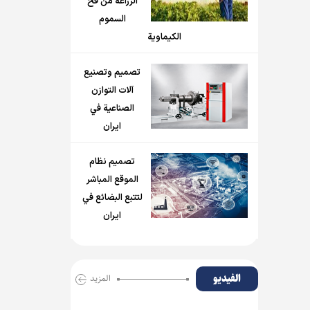
الزراعة من فخ
السموم
الكيماوية
تصميم وتصنيع
آلات التوازن
الصناعية في
ايران
تصميم نظام
الموقع المباشر
لتتبع البضائع في
ايران
الفیدیو
المزید