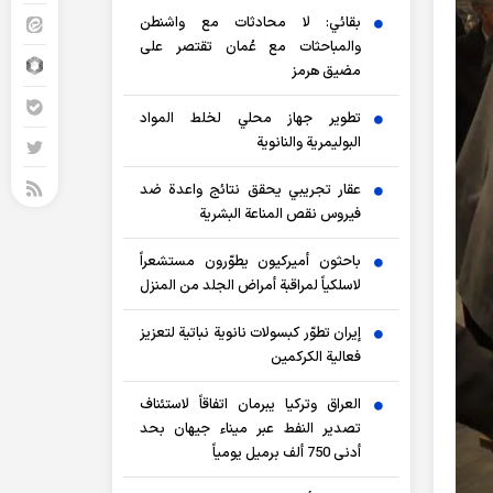
بقائي: لا محادثات مع واشنطن
والمباحثات مع عُمان تقتصر على
مضيق هرمز
تطوير جهاز محلي لخلط المواد
البوليمرية والنانوية
عقار تجريبي يحقق نتائج واعدة ضد
فيروس نقص المناعة البشرية
باحثون أميركيون يطوّرون مستشعراً
لاسلكياً لمراقبة أمراض الجلد من المنزل
إيران تطوّر كبسولات نانوية نباتية لتعزيز
فعالية الكركمين
العراق وتركيا يبرمان اتفاقاً لاستئناف
تصدير النفط عبر ميناء جيهان بحد
أدنى 750 ألف برميل يومياً