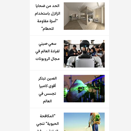
الحد من ضحايا
الزلازل باستخدام
"أسرّة مقاومة
للحطام"
سعي صيني
لقيادة العالم في
مجال الروبوتات
الصين تبتكر
أقوى كاميرا
تجسس في
العالم
"المكافحة
الحيوية" تنجي