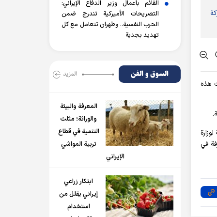
القائم بأعمال وزير الدفاع الإيراني:
كة
التصريحات الأميركية تندرج ضمن
الحرب النفسية.. وطهران تتعامل مع كل
تهديد بجدية
السوق و الفن
المزید
ت هذه
المعرفة والبيئة
والوراثة؛ مثلث
التنمية في قطاع
وزارة
فة في
تربية المواشي
الإيراني
ابتكار زراعي
إيراني يقلل من
استخدام