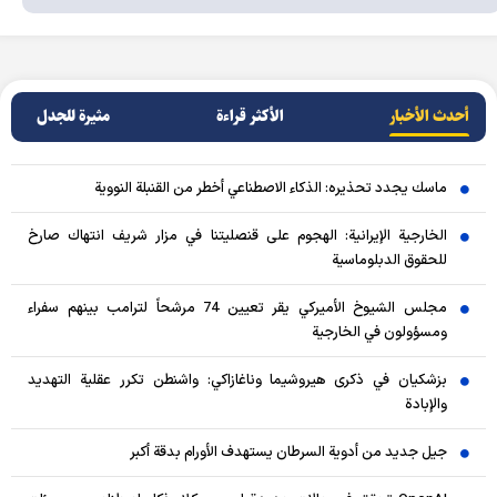
أحدث الأخبار
الأکثر قراءة
مثيرة للجدل
ماسك يجدد تحذيره: الذكاء الاصطناعي أخطر من القنبلة النووية
الخارجية الإيرانية: الهجوم على قنصليتنا في مزار شريف انتهاك صارخ
للحقوق الدبلوماسية
مجلس الشيوخ الأميركي يقر تعيين 74 مرشحاً لترامب بينهم سفراء
ومسؤولون في الخارجية
بزشكيان في ذكرى هيروشيما وناغازاكي: واشنطن تكرر عقلية التهديد
والإبادة
جيل جديد من أدوية السرطان يستهدف الأورام بدقة أكبر