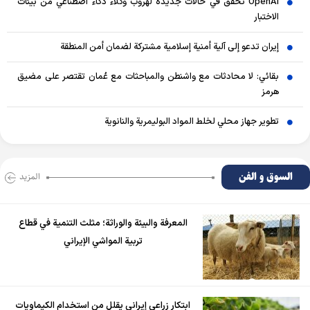
OpenAI تحقق في حالات جديدة لهروب وكلاء ذكاء اصطناعي من بيئات
الاختبار
إيران تدعو إلى آلية أمنية إسلامية مشتركة لضمان أمن المنطقة
بقائي: لا محادثات مع واشنطن والمباحثات مع عُمان تقتصر على مضيق
هرمز
تطوير جهاز محلي لخلط المواد البوليمرية والنانوية
السوق و الفن
المزید
المعرفة والبيئة والوراثة؛ مثلث التنمية في قطاع
تربية المواشي الإيراني
ابتكار زراعي إيراني يقلل من استخدام الكيماويات