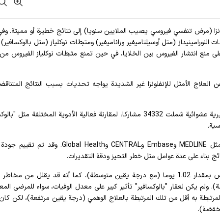
ونزا (مرض تنفسي فيروسي يصيب الملايين سنويا) إلى نتائج خطيرة أو مميتة. وفي
لنورامينيداز (مثل أوسيلتاميفير وزاناميفير) ومثبطات نوكلياز (مثل بالوكسافير)
لى منع انتشار الفيروس بين الخلايا، في حين تمنع مثبطات نوكلياز الفيروس من 
 العلاج الأمثل للإنفلونزا غير الشديدة يواجه تحديات بسبب النتائج المتناق
لذا، جمع باحثو الدراسة الجديدة بيانات من 73 تجربة سريرية عشوائية شملت 34332 مشاركا، لمقارنة فعالية الأدوية المختلفة مثل
سية.
واستخدم الفريق مجموعة من مصادر البيانات الموثوقة مثل MEDLINE وEmbase وCENTRAL وGlobal Health.
وأظهرت النتائج أن عقار "بالوكسافير" يقلل من مدة الأعراض بمقدار 1.02 يوما (مع درجة يقين متوسطة)، كما أنه قد يقلل من 
لم يكن لعقار "بالوكسافير" تأثير كبير على معدل الوفيات، سواء للمرضى الم
مرتبطة به أقل من تلك المرتبطة بالعلاج الوهمي (درجة يقين مرتفعة)، لكن كان