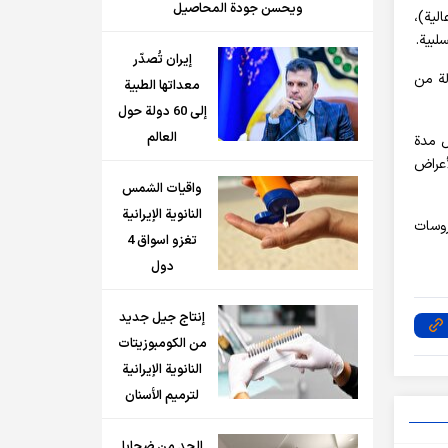
ويحسن جودة المحاصيل
لية)،
إيران تُصدّر
لة من
معداتها الطبية
إلى 60 دولة حول
العالم
ل مدة
أعراض
واقيات الشمس
النانوية الإيرانية
روسات
تغزو اسواق 4
دول
إنتاج جيل جديد
من الكومبوزيتات
النانوية الإيرانية
لترميم الأسنان
الحد من ضحايا