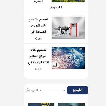
السموم
الكيماوية
تصميم وتصنيع
آلات التوازن
الصناعية في
ايران
تصميم نظام
الموقع المباشر
لتتبع البضائع في
ايران
الفیدیو
المزید