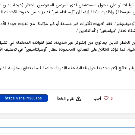
 على الوفيات أو على دخول المستشفى لدى المرضى المعرضين للخطر (درجة يقين عا
 و"أوميفينوفير"، فقد أظهرت تأثيرات غير متسقة أو غير مؤكدة، مع تفاوت جودة الأد
ء لعقار "بيراميفير" و"أمانتادين".
ين للخطر الذين يعانون من إنفلونزا غير شديدة، نظرا لفوائده المحتملة في تقلي
. كما تؤكد النتائج على الفعالية المحدودة لعقار "أوسيلتاميفير" في تخفيف ال
فير نتائج أكثر تحديدا حول فعالية هذه الأدوية، خاصة فيما يتعلق بمقاومة الفي
أحب
0
تقرير الخطأ