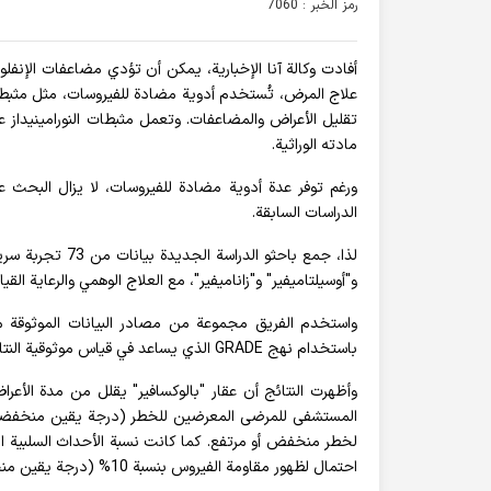
رمز الخبر : 7060
أفادت وکالة آنا الإخباریة، يمكن أن تؤدي مضاعفات الإنفل
علاج المرض، تُستخدم أدوية مضادة للفيروسات، مثل مثبطات ا
تقليل الأعراض والمضاعفات. وتعمل مثبطات النورامينيداز ع
مادته الوراثية.
ورغم توفر عدة أدوية مضادة للفيروسات، لا يزال البحث عن
الدراسات السابقة.
و"أوسيلتاميفير" و"زاناميفير"، مع العلاج الوهمي والرعاية القيا
باستخدام نهج GRADE الذي يساعد في قياس موثوقية النتائج بناء على عدة عوامل مثل خطر التحيز ودقة التقديرات.
المستشفى للمرضى المعرضين للخطر (درجة يقين منخفضة). و
لخطر منخفض أو مرتفع. كما كانت نسبة الأحداث السلبية ال
احتمال لظهور مقاومة الفيروس بنسبة 10% (درجة يقين منخفضة).