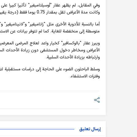
وفي المقابل، لم يظهر عقار "أوسيلتاميفير" تأثيرا كبيرا
وكانت مدة الأعراض تقل بمقدار 0.75 يوما فقط (درجة يقين متوسطة). وأظهرت الأدلة أيضا أن "أوسيلتاميفير" قد يزيد من حدوث الأحداث السلبية.
أما بالنسبة للأدوية الأخرى مثل "زاناميفير" و"لانيناميفير"
متوسطة إلى منخفضة للغاية. كما لم تتوفر بيانات عن الاستشفا
ويبرز عقار "بالوكسافير" كخيار واعد لعلاج المرضى المعرض
الأعراض ومخاطر دخول المستشفى دون زيادة الأحداث السلبية
وارتباطه بزيادة الأحداث السلبية.
وسلط الباحثون الضوء على الحاجة إلى دراسات مستقبلية لتو
وفترات الاستشفاء.
إرسال تعليق