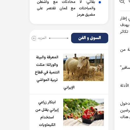
بقائي: لا محادثات مع واشنطن
والمباحثات مع عُمان تقتصر على
مضيق هرمز
 إطار
 بهدف
تكاثر
السوق و الفن
المزید
ضة من
المعرفة والبيئة
والوراثة؛ مثلث
 "بالوكسافير"
التنمية في قطاع
تربية المواشي
 وقد تم تقييم جودة الأدلة
الإيراني
ابتكار زراعي
مخاطر دخول
إيراني يقلل من
عرضين
 هناك
استخدام
الكيماويات