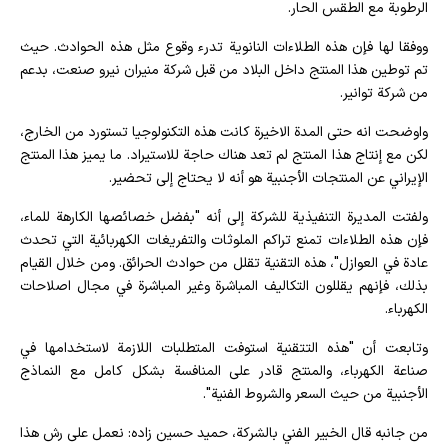
الرطوبة مع الطقس الحار.
ووفقا لها فإن هذه الطلاءات النانوية تدرء وقوع مثل هذه الحوادث. حيث
تم توطين هذا المنتج داخل البلاد من قبل شركة منيران نيرو صنعت، بدعم
من شركة توانير.
واوضحت انه حتى المدة الاخيرة كانت هذه التكنولوجيا تستورد من الخارج،
لكن مع إنتاج هذا المنتج لم تعد هناك حاجة للاستيراد. ما يميز هذا المنتج
الإيراني عن المنتجات الأجنبية هو أنه لا يحتاج إلى تحضير.
ولفتت المديرة التنفيذية للشركة إلى أنه "بفضل خصائصها الكارهة للماء،
فإن هذه الطلاءات تمنع تراكم الملوثات والتفريغات الكهربائية التي تحدث
عادة في العوازل"، هذه التقنية تقلل من حوادث الحرائق. ومن خلال القيام
بذلك، فإنهم يقللون التكاليف المباشرة وغير المباشرة في مجال اصلاحات
الكهرباء.
وتابعت أن "هذه التتقنية استوفت المتطلبات اللازمة لاستخدامها في
صناعة الكهرباء، والمنتج قادر على المنافسة بشكل كامل مع النماذج
الأجنبية من حيث السعر والشروط الفنية".
من جانبه قال الخبير الفني بالشركة، حميد حسين زاده: نعمل على رش هذا