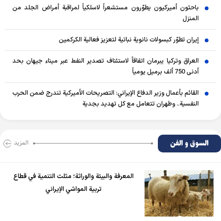
باحثون أميركيون يطوّرون مستشعراً لاسلكياً لمراقبة أمراض الجلد من
المنزل
إيران تطوّر كبسولات نانوية نباتية لتعزيز فعالية الكركمين
العراق وتركيا يبرمان اتفاقاً لاستئناف تصدير النفط عبر ميناء جيهان بحد
أدنى 750 ألف برميل يومياً
القائم بأعمال وزير الدفاع الإيراني: التصريحات الأميركية تندرج ضمن الحرب
النفسية.. وطهران تتعامل مع كل تهديد بجدية
السوق و الفن
المزید
المعرفة والبيئة والوراثة؛ مثلث التنمية في قطاع
تربية المواشي الإيراني