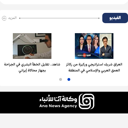
الفیدیو
المزید
العراق شريك استراتيجي وركيزة من ركائز
شاهد.. تقليل الخطأ البشري في الجراحة
العمق العربي والإسلامي في المنطقة
بجهاز محاكاة إيراني
جميع الحقوق محفوظة لوكالة آنا للأنباء، ويُسمح باستخدام الأخبار والمحتوى مع ذكر المصدر.
التصميم والإنتاج:
إيران سمانه