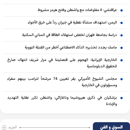
عراقتشي: لا مفاوضات مع واشنطن وفتح هرمز مشروط
اليمن: استهداف منشأة نفطية في جيزان رداً على خرق الأجواء
دراسة بجامعة طهران لخفض استهلاك الطاقة في المباني السكنية
ماسك يجدد تحذيره: الذكاء الاصطناعي أخطر من القنبلة النووية
الخارجية الإيرانية: الهجوم على قنصليتنا في مزار شريف انتهاك صارخ
للحقوق الدبلوماسية
مجلس الشيوخ الأميركي يقر تعيين 74 مرشحاً لترامب بينهم سفراء
ومسؤولون في الخارجية
بزشكيان في ذكرى هيروشيما وناغازاكي: واشنطن تكرر عقلية التهديد
والإبادة
السوق و الفن
المزید