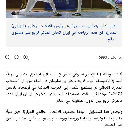
اعلن "علي رضا بور سلمان" وهو رئيس الاتحاد الوطني (الايراني)
للمبارزة، ان هذه الرياضة في ايران تحتل المركز الرابع على مستوى
العالم.
رمز الخبر : 6993
أفادت وکالة آنا الإخباریة، وفي تصريح له خلال اجتماع انتخابي لهيئة
المبارزة الإقليمية، اليوم الأربعاء، عبّر بور سليمان عن اسفه من، ان "منتخب
المبارزة الايراني لم يستطع التأهل إلى المرحلة النهائية في أولمبياد باريس
2024م"؛ مؤكدا في الوقت نفسه : لكننا ما يدعو للفخر هو ان ان ايران تقف
بالمركز الرابع بين الدول المتفوقة في العالم.
واوضح هذا المسؤول : وفقا لتصنيف الاتحاد العالمي للمبارزة، فإن دولًا
مثل إيطاليا وفرنسا وألمانيا وروسيا ورومانيا وبيلاروسيا تأتي بعد ايران من
هذا الحيث.