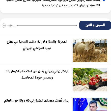
القائم بأعمال وزير الدفاع الإيراني: التصريحات الأميركية تندرج ضمن الحرب
النفسية.. وطهران تتعامل مع كل تهديد بجدية
السوق و الفن
المزید
المعرفة والبيئة والوراثة؛ مثلث التنمية في قطاع
تربية المواشي الإيراني
ابتكار زراعي إيراني يقلل من استخدام الكيماويات
ويحسن جودة المحاصيل
إيران تُصدّر معداتها الطبية إلى 60 دولة حول العالم