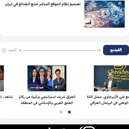
تصميم نظام الموقع المباشر لتتبع البضائع في ايران
الفیدیو
المزید
برجاوي، ممثل كتلة
العراق شريك استراتيجي وركيزة من ركائز
شاهد.. تقليل الخطأ
البرلمان العراقي
العمق العربي والإسلامي في المنطقة
بجهاز محاك