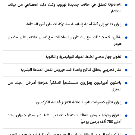
OpenAI تحقق في حالات جديدة لهروب وكلاء ذكاء اصطناعي من بيئات
الاختبار
إيران تدعو إلى آلية أمنية إسلامية مشتركة لضمان أمن المنطقة
بقائي: لا محادثات مع واشنطن والمباحثات مع عُمان تقتصر على مضيق
هرمز
تطوير جهاز محلي لخلط المواد البوليمرية والنانوية
عقار تجريبي يحقق نتائج واعدة ضد فيروس نقص المناعة البشرية
باحثون أميركيون يطوّرون مستشعراً لاسلكياً لمراقبة أمراض الجلد من
المنزل
إيران تطوّر كبسولات نانوية نباتية لتعزيز فعالية الكركمين
العراق وتركيا يبرمان اتفاقاً لاستئناف تصدير النفط عبر ميناء جيهان بحد
أدنى 750 ألف برميل يومياً