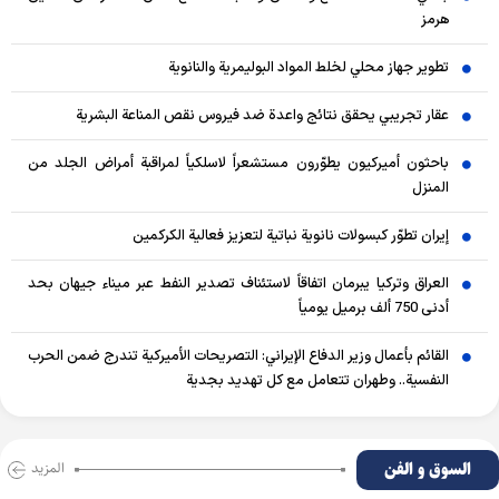
هرمز
تطوير جهاز محلي لخلط المواد البوليمرية والنانوية
عقار تجريبي يحقق نتائج واعدة ضد فيروس نقص المناعة البشرية
باحثون أميركيون يطوّرون مستشعراً لاسلكياً لمراقبة أمراض الجلد من
المنزل
إيران تطوّر كبسولات نانوية نباتية لتعزيز فعالية الكركمين
العراق وتركيا يبرمان اتفاقاً لاستئناف تصدير النفط عبر ميناء جيهان بحد
أدنى 750 ألف برميل يومياً
القائم بأعمال وزير الدفاع الإيراني: التصريحات الأميركية تندرج ضمن الحرب
النفسية.. وطهران تتعامل مع كل تهديد بجدية
السوق و الفن
المزید