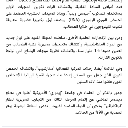
وتضمنت قائمة الإنجازات العلمية لعام 2024 أيضا العلاج بالخلايا CAR-T
ضد أمراض المناعة الذاتية، واكتشاف آليات تكوين المجرات الأولى
باستخدام تلسكوب "جيمس ويب"، ورذاذ المبيدات الحشرية المعتمد على
الحمض النووي الريبوزي (RNA)، ووصف أول بكتيريا ​​عضوية معروفة
تثبيت النيتروجين في خلايا الطحالب.
ومن بين الإنجازات العلمية الأخرى، سلطت المجلة الضوء على نوع جديد
من المواد المغناطيسية، واكتشاف متحجرات مجهرية تشبه الطحالب من
الصين عمرها 1.6 مليار سنة، واكتشاف نظرية موجات الوشاح التي ترتبط
بتكوين القارات.
وفي القائمة أيضا، رحلات المركبة الفضائية "ستارشيب"، واكتشاف الحمض
النووي الذي جعل من الممكن إعادة بناء شجرة الأسرة الوراثية للأشخاص
الذين عاشوا منذ آلاف السنين.
جدير بالذكر أن العلماء في جامعة "إيموري" الأمريكية أعلنوا في مطلع
ديسمبر الماضي عن إتمام المرحلة الثالثة من التجارب السريرية لعقار
"ليناكابافير". وتبيّن أن الدواء المضاد لفيروس نقص المناعة البشرية يوفر
الحماية في 99% من الحالات.