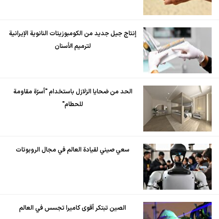
إنتاج جيل جديد من الكومبوزيتات النانوية الإيرانية
لترميم الأسنان
الحد من ضحايا الزلازل باستخدام "أسرّة مقاومة
للحطام"
سعي صيني لقيادة العالم في مجال الروبوتات
الصين تبتكر أقوى كاميرا تجسس في العالم