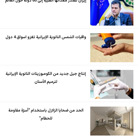
إيران تُصدّر معداتها الطبية إلى 60 دولة حول العالم
واقيات الشمس النانوية الإيرانية تغزو اسواق 4 دول
إنتاج جيل جديد من الكومبوزيتات النانوية الإيرانية
لترميم الأسنان
الحد من ضحايا الزلازل باستخدام "أسرّة مقاومة
للحطام"