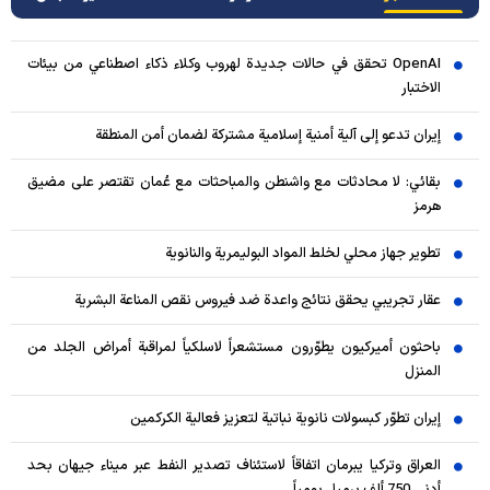
OpenAI تحقق في حالات جديدة لهروب وكلاء ذكاء اصطناعي من بيئات
الاختبار
إيران تدعو إلى آلية أمنية إسلامية مشتركة لضمان أمن المنطقة
بقائي: لا محادثات مع واشنطن والمباحثات مع عُمان تقتصر على مضيق
هرمز
تطوير جهاز محلي لخلط المواد البوليمرية والنانوية
عقار تجريبي يحقق نتائج واعدة ضد فيروس نقص المناعة البشرية
باحثون أميركيون يطوّرون مستشعراً لاسلكياً لمراقبة أمراض الجلد من
المنزل
إيران تطوّر كبسولات نانوية نباتية لتعزيز فعالية الكركمين
العراق وتركيا يبرمان اتفاقاً لاستئناف تصدير النفط عبر ميناء جيهان بحد