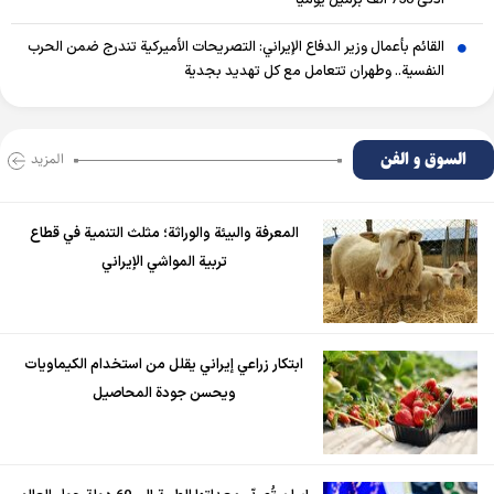
أدنى 750 ألف برميل يومياً
القائم بأعمال وزير الدفاع الإيراني: التصريحات الأميركية تندرج ضمن الحرب
النفسية.. وطهران تتعامل مع كل تهديد بجدية
السوق و الفن
المزید
المعرفة والبيئة والوراثة؛ مثلث التنمية في قطاع
تربية المواشي الإيراني
ابتكار زراعي إيراني يقلل من استخدام الكيماويات
ويحسن جودة المحاصيل