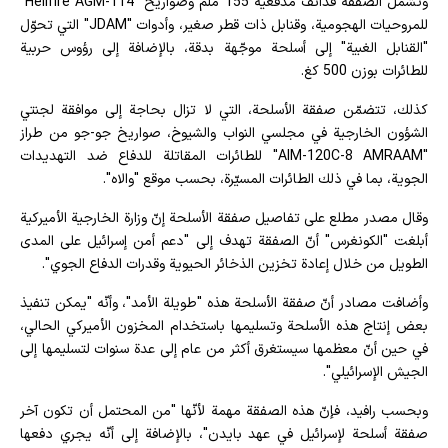
وتشمل الصفقة قذائف مدفعية 155 ملم وصواريخ "Hellfire AGM-114"
للمروحيات الهجومية، وقنابل ذات قطر صغير، وأدوات "JDAM" التي تحوّل
"القنابل الغبية" إلى أسلحة موجّهة بدقة، بالإضافة إلى رؤوس حربية
للطائرات بوزن 500 كغ.
كذلك، تتضمّن صفقة الأسلحة، التي لا تزال بحاجة إلى موافقة لجنتي
الشؤون الخارجية في مجلسي النواب والشيوخ، صواريخ جو-جو من طراز
"AIM-120C-8 AMRAAM" للطائرات المقاتلة للدفاع ضد التهديدات
الجوية، بما في ذلك الطائرات المسيّرة، بحسب موقع "والاه".
وقال مصدر مطلع على تفاصيل صفقة الأسلحة إنّ وزارة الخارجية الأميركية
أبلغت "الكونغرس" أنّ الصفقة تهدف إلى "دعم أمن إسرائيل على المدى
الطويل من خلال إعادة تخزين الذخائر الحيوية وقدرات الدفاع الجوي".
وأضافت مصادر أنّ صفقة الأسلحة هذه "طويلة الأمد"، وأنّه "يمكن تنفيذ
بعض إنتاج هذه الأسلحة وتسليمها باستخدام المخزون الأميركي الحالي،
في حين أنّ معظمها سيستغرق أكثر من عام إلى عدة سنوات لتسليمها إلى
الجيش الإسرائيلي".
وبحسب رافيد، فإنّ هذه الصفقة مهمة لأنّها "من المحتمل أن تكون آخر
صفقة أسلحة لإسرائيل في عهد بايدن"، بالإضافة إلى أنّه يجري دفعها