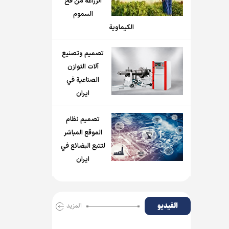
الزراعة من فخ
السموم
الكيماوية
تصميم وتصنيع
آلات التوازن
الصناعية في
ايران
تصميم نظام
الموقع المباشر
لتتبع البضائع في
ايران
الفیدیو
المزید