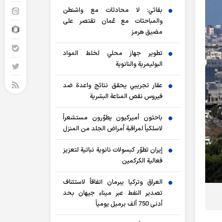
بقائي: لا محادثات مع واشنطن
والمباحثات مع عُمان تقتصر على
مضيق هرمز
تطوير جهاز محلي لخلط المواد
البوليمرية والنانوية
عقار تجريبي يحقق نتائج واعدة ضد
فيروس نقص المناعة البشرية
باحثون أميركيون يطوّرون مستشعراً
لاسلكياً لمراقبة أمراض الجلد من المنزل
إيران تطوّر كبسولات نانوية نباتية لتعزيز
فعالية الكركمين
العراق وتركيا يبرمان اتفاقاً لاستئناف
تصدير النفط عبر ميناء جيهان بحد
أدنى 750 ألف برميل يومياً