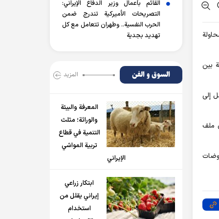
القائم بأعمال وزير الدفاع الإيراني:
التصريحات الأميركية تندرج ضمن
الحرب النفسية.. وطهران تتعامل مع كل
حاولة
تهديد بجدية
طة بين
السوق و الفن
المزید
ل إلى
المعرفة والبيئة
والوراثة؛ مثلث
ق ملف
التنمية في قطاع
تربية المواشي
اوضات
الإيراني
ابتكار زراعي
إيراني يقلل من
استخدام