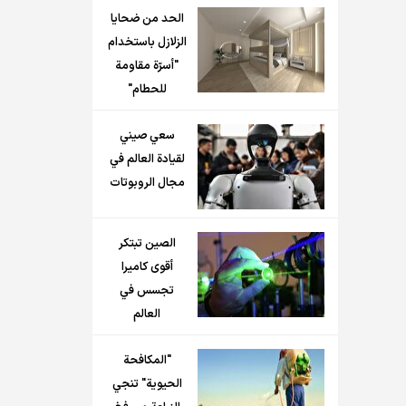
الحد من ضحايا
الزلازل باستخدام
"أسرّة مقاومة
للحطام"
سعي صيني
لقيادة العالم في
مجال الروبوتات
الصين تبتكر
أقوى كاميرا
تجسس في
العالم
"المكافحة
الحيوية" تنجي