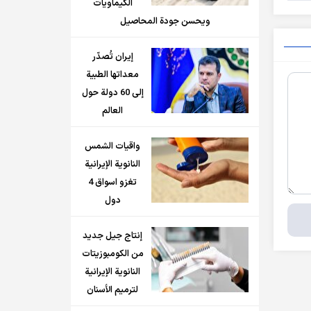
الكيماويات
ويحسن جودة المحاصيل
إيران تُصدّر
معداتها الطبية
إلى 60 دولة حول
العالم
واقيات الشمس
النانوية الإيرانية
تغزو اسواق 4
دول
إنتاج جيل جديد
من الكومبوزيتات
النانوية الإيرانية
لترميم الأسنان