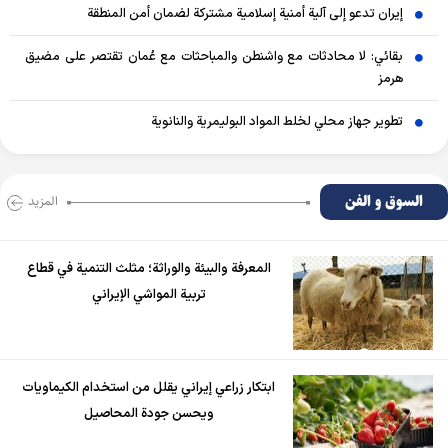
إيران تدعو إلى آلية أمنية إسلامية مشتركة لضمان أمن المنطقة
بقائي: لا محادثات مع واشنطن والمباحثات مع عُمان تقتصر على مضيق
هرمز
تطوير جهاز محلي لخلط المواد البوليمرية والنانوية
السوق و الفن
المزید
المعرفة والبيئة والوراثة؛ مثلث التنمية في قطاع
تربية المواشي الإيراني
ابتكار زراعي إيراني يقلل من استخدام الكيماويات
ويحسن جودة المحاصيل