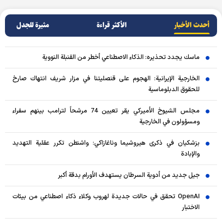
أحدث الأخبار
الأکثر قراءة
مثيرة للجدل
ماسك يجدد تحذيره: الذكاء الاصطناعي أخطر من القنبلة النووية
الخارجية الإيرانية: الهجوم على قنصليتنا في مزار شريف انتهاك صارخ
للحقوق الدبلوماسية
مجلس الشيوخ الأميركي يقر تعيين 74 مرشحاً لترامب بينهم سفراء
ومسؤولون في الخارجية
بزشكيان في ذكرى هيروشيما وناغازاكي: واشنطن تكرر عقلية التهديد
والإبادة
جيل جديد من أدوية السرطان يستهدف الأورام بدقة أكبر
OpenAI تحقق في حالات جديدة لهروب وكلاء ذكاء اصطناعي من بيئات
الاختبار