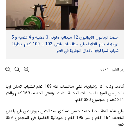
حصد الرباعون الايرانيون 12 ميدالية ملونة، 3 ذهبية و 4 فضية و 5
برونزية يوم الثلاثاء في منافسات فئتي 102 و 109 كغم ببطولة
شباب آسيا لرفع الاثقال الجارية في قطر.
رمز الخبر : 6874
أفادت وکالة آنا الإخباریة، ففي منافسات فئة 109 كغم للشباب تمكن آريا
بايدار من الفوز بالميداليات الذهبية الثلاث برفعتي الخطف 169 كغم والنتر
211 كغم والمجموع 380 كغم.
وفي هذه الفئة ايضا حصد حسن عمادي ميداليتين برونزيتين في رفعتي
الخطف 164 كغم والنتر 195 كغم والميدالية الفضية في المجموع 359
كغم.