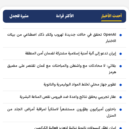
أحدث الأخبار
الأکثر قراءة
مثيرة للجدل
OpenAI تحقق في حالات جديدة لهروب وكلاء ذكاء اصطناعي من بيئات
الاختبار
إيران تدعو إلى آلية أمنية إسلامية مشتركة لضمان أمن المنطقة
بقائي: لا محادثات مع واشنطن والمباحثات مع عُمان تقتصر على مضيق
هرمز
تطوير جهاز محلي لخلط المواد البوليمرية والنانوية
عقار تجريبي يحقق نتائج واعدة ضد فيروس نقص المناعة البشرية
باحثون أميركيون يطوّرون مستشعراً لاسلكياً لمراقبة أمراض الجلد من
المنزل
إيران تطوّر كبسولات نانوية نباتية لتعزيز فعالية الكركمين