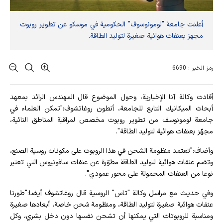
أعلنت جامعة "لومونوسوف" الحكومية في موسكو عن تطوير روبوت
مجهز بعنفات هوائية صغيرة لتوليد الطاقة.
رمز الخبر : 6690
أفادت وکالة آنا الإخباریة، وحول الموضوع قال المهندس الرائد بمعهد
أبحاث الميكانيك التابع للجامعة، أنطون روغاتشوف:"تمكن العلماء في
جامعة لومونوسف من تطوير روبوت مخصص لمراقبة المناطق النائية،
مجهّز بعنفات هوائية لتوليد الطاقة".
وأضاف:"تعتمد منظومة الشحن في هذا الروبوت على مكونات روسية الصنع،
وتضم عنفات هوائية لتوليد الطاقة مطوّرة عن عنفات سافونيوس التي تعتبر
نوعا من العنفات المحمولة على محور عمودي".
وفي حديث مع مراسل وكالة "تاس" الروسية قال روغاتشوف أيضا:"طورنا
عنفات هوائية صغيرة لتوليد الطاقة، ومنظومة شحن خاصة، أبعادها صغيرة
ومناسبة للروبوتات التي يمكنها أن تشحن نفسها دون دخل بشري، وكل