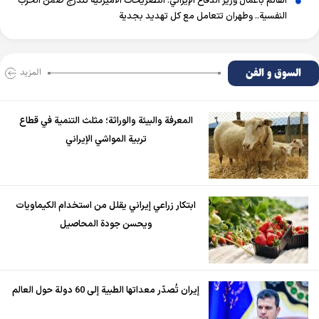
القائم بأعمال وزير الدفاع الإيراني: التصريحات الأميركية تندرج ضمن الحرب
النفسية.. وطهران تتعامل مع كل تهديد بجدية
السوق و الفن
المزید
المعرفة والبيئة والوراثة؛ مثلث التنمية في قطاع
تربية المواشي الإيراني
ابتكار زراعي إيراني يقلل من استخدام الكيماويات
ويحسن جودة المحاصيل
إيران تُصدّر معداتها الطبية إلى 60 دولة حول العالم