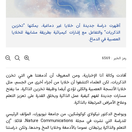
أظهرت دراسة جديدة أن خلايا غير دماغية، يمكنها "تخزين
الذكريات" والتفاعل مع إشارات كيميائية بطريقة مشابهة للخلايا
العصبية في الدماغ.
رمز الخبر : 6569
أفادت وکالة آنا الإخباریة، ومن المعروف أن أدمغتنا هي التي تخزن
الذكريات، لكن العلماء اكتشفوا أن خلايا من أجزاء أخرى من الجسم، مثل
خلايا الأنسجة العصبية والكلى تؤدي أيضا وظيفة تخزين الذاكرة، ما يفتح
مسارات جديدة لفهم كيفية عمل الذاكرة ويخلق القدرة على تعزيز التعلم
وعلاج الأمراض المرتبطة بالذاكرة.
ويوضح الدكتور نيكولاي كوكوشكين، من جامعة نيويورك، المؤلف الرئيسي
للدراسة التي نشرت في مجلة Nature Communications، قائلا: "إن
التعلم والذاكرة يرتبطان عموما بالأدمغة وخلايا المخ وحدها، ولكن دراستنا