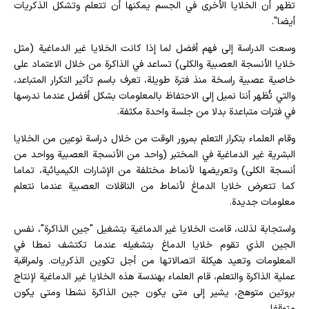
تظهر أن الخلايا الأخرى في الجسم يمكنها أن تتعلم وتشكل الذكريات
أيضا".
وسعت الدراسة إلى فهم أفضل لما إذا كانت الخلايا غير الدماغية (مثل
خلايا الأنسجة العصبية والكلى) تساعد في الذاكرة من خلال الاعتماد على
خاصية عصبية راسخة منذ فترة طويلة، تعرف باسم تأثير التكرار المتباعد،
والتي تُظهر أننا نميل إلى الاحتفاظ بالمعلومات بشكل أفضل عندما ندرسها
في فترات متباعدة بدلا من جلسة واحدة مكثفة.
وقام العلماء بتكرار التعلم بمرور الوقت من خلال دراسة نوعين من الخلايا
البشرية غير الدماغية في المختبر (واحد من الأنسجة العصبية وواحد من
أنسجة الكلى) وتعريضها لأنماط مختلفة من الإشارات الكيميائية، تماما
كما تتعرض خلايا الدماغ لأنماط من الناقلات العصبية عندما نتعلم
معلومات جديدة.
واستجابة لذلك، قامت الخلايا غير الدماغية بتشغيل "جين الذاكرة"، نفس
الجين الذي تقوم خلايا الدماغ بتشغيله عندما تكتشف نمطا في
المعلومات وتعيد هيكلة اتصالاتها من أجل تكوين الذكريات. ولمراقبة
عملية الذاكرة والتعلم، قام العلماء بهندسة هذه الخلايا غير الدماغية لإنتاج
بروتين متوهج، يشير إلى متى يكون جين الذاكرة نشطا ومتى يكون
متوقفا.