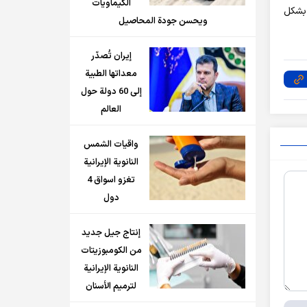
الكيماويات
شركتنا، ونحو 160 شخصا يعملون بشكل
ويحسن جودة المحاصيل
إيران تُصدّر
معداتها الطبية
إلى 60 دولة حول
العالم
واقيات الشمس
النانوية الإيرانية
تغزو اسواق 4
دول
إنتاج جيل جديد
من الكومبوزيتات
النانوية الإيرانية
لترميم الأسنان