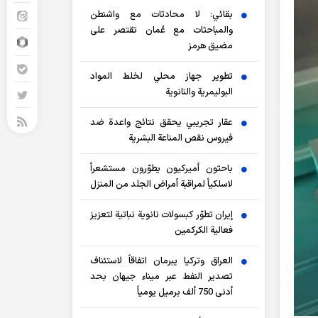
بقائي: لا محادثات مع واشنطن
والمباحثات مع عُمان تقتصر على
مضيق هرمز
تطوير جهاز محلي لخلط المواد
البوليمرية والنانوية
عقار تجريبي يحقق نتائج واعدة ضد
فيروس نقص المناعة البشرية
باحثون أميركيون يطوّرون مستشعراً
لاسلكياً لمراقبة أمراض الجلد من المنزل
إيران تطوّر كبسولات نانوية نباتية لتعزيز
فعالية الكركمين
العراق وتركيا يبرمان اتفاقاً لاستئناف
تصدير النفط عبر ميناء جيهان بحد
أدنى 750 ألف برميل يومياً