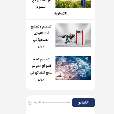
الزراعة من فخ
السموم
الكيماوية
تصميم وتصنيع
آلات التوازن
الصناعية في
ايران
تصميم نظام
الموقع المباشر
لتتبع البضائع في
ايران
الفیدیو
المزید