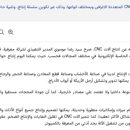
نجح خبراء في إحدى الشركات المعرفية، في إنتاج آلات CNC المتعددة الاغراض وبمختلف انواعها، وذلك عبر تكوين سلسلة إنتاج، وتلبية 
ووفقا لوكالة أنباء آنا للعلوم والتكنولوجيا، في معرض حديثه عن انتاج آلات CNC، صرح سيد رضا موسوي المدير التنفيذي لشركة معر
إنتاج لدينا في صناعة الأخشاب وصناعة قطع المعادن وصناعة الحجر والزجاج
موضحا: جميع منتجات شركتنا من 0 إلى 100 مصنوعة داخليا ولا نعتمد على مصادر خارجية، كما أن جودة المنتجات مستقرة 
 ميزات وإمكانيات متطورة وحديثة، يمكنها تصميم وإنتاج جميع أنواع الأثاث وال
وأطقم السرير والأبواب والنوافذ والخزائن وغيرها، حتى مع المشاكل الأكثر تعقيدا، كما تتميز آلات CNC في تقليل النفايات والإنتا
 من تشغيل الآلة بحد أدنى من المعرفة بالكمبيوتر.