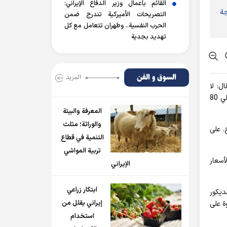
القائم بأعمال وزير الدفاع الإيراني:
حاجة
التصريحات الأميركية تندرج ضمن
الحرب النفسية.. وطهران تتعامل مع كل
تهديد بجدية
السوق و الفن
المزید
فية، قال: لا
ينحصر مجال عملنا في تصنيع الآلات التي تستخدم الآلات الحاسبة الإلكترونية في مختلف المجالات فحسب. حيث يمكننا اليوم إنتاج حوالي 80
المعرفة والبيئة
والوراثة؛ مثلث
. على
التنمية في قطاع
تربية المواشي
والأسعار
الإيراني
ابتكار زراعي
ديكور
إيراني يقلل من
ج الضخم. علاوة على
استخدام