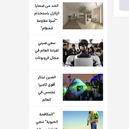
الحد من ضحايا
الزلازل باستخدام
"أسرّة مقاومة
للحطام"
سعي صيني
لقيادة العالم في
مجال الروبوتات
الصين تبتكر
أقوى كاميرا
تجسس في
العالم
"المكافحة
الحيوية" تنجي