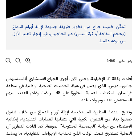
تمكّن طبيب جراح من تطوير طريقة جديدة لإزالة أورام الدماغ
(بحجم التفاحة أو كرة التنس) عبر الحاجبين، في إنجاز يُعتبر الأول
من نوعه عالميا.
رمز الخبر : 6460
أفادت وکالة آنا الإخباریة، وحتى الآن، أجرى الجراح الاستشاري أناستاسيوس
جامورياديس، الذي يعمل في هيئة الخدمات الصحية الوطنية في منطقة
غرامبيان، اسكتنلدا، العملية المطورة على 48 مريضا، وغادر العديد منهم
المستشفى بعد يوم واحد فقط.
وتتيح التقنية المطورة المستخدمة لإزالة أورام الدماغ من خلال شقوق
صغيرة بدلا من الشقوق الكبيرة التي تتطلبها العمليات التقليدية، إمكانية
الاستغناء عن جراحة "الجمجمة المفتوحة" المرهقة. كما أفادت التقارير أن
العملية تستغرق نصف الوقت الذي تحتاجه الإجراءات التقليدية، ما يساعد