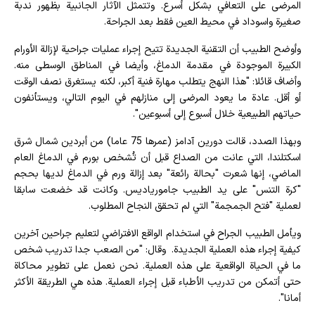
المرضى على التعافي بشكل أسرع. وتتمثل الآثار الجانبية بظهور ندبة
صغيرة واسوداد في محيط العين فقط بعد الجراحة.
وأوضح الطبيب أن التقنية الجديدة تتيح إجراء عمليات جراحية لإزالة الأورام
الكبيرة الموجودة في مقدمة الدماغ، وأيضا في المناطق الوسطى منه.
وأضاف قائلا: "هذا النهج يتطلب مهارة فنية أكبر، لكنه يستغرق نصف الوقت
أو أقل. عادة ما يعود المرضى إلى منازلهم في اليوم التالي، ويستأنفون
حياتهم الطبيعية خلال أسبوع إلى أسبوعين".
وبهذا الصدد، قالت دورين آدامز (عمرها 75 عاما) من أبردين شمال شرق
اسكتلندا، التي عانت من الصداع قبل أن تُشخص بورم في الدماغ العام
الماضي، إنها شعرت "بحالة رائعة" بعد إزالة ورم في الدماغ لديها بحجم
"كرة التنس" على يد الطبيب جامورياديس. وكانت قد خضعت سابقا
لعملية "فتح الجمجمة" التي لم تحقق النجاح المطلوب.
ويأمل الطبيب الجراح في استخدام الواقع الافتراضي لتعليم جراحين آخرين
كيفية إجراء هذه العملية الجديدة. وقال: "من الصعب جدا تدريب شخص
ما في الحياة الواقعية على هذه العملية. نحن نعمل على تطوير محاكاة
حتى أتمكن من تدريب الأطباء قبل إجراء العملية. هذه هي الطريقة الأكثر
أمانا".