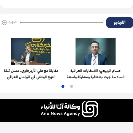
الفیدیو
المزید
حسام الربیعي: الانتخابات العراقية
مقابلة مع علي الأزبرجاوي، ممثل كتلة
السادسة جرت بشفافية ومشاركة واسعة
النهج الوطني في البرلمان العراقي
جميع الحقوق محفوظة لوكالة آنا للأنباء، ويُسمح باستخدام الأخبار والمحتوى مع ذكر المصدر.