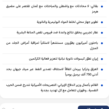
بقائي: لا محادثات مع واشنطن والمباحثات مع عُمان تقتصر على مضيق
هرمز
تطوير جهاز محلي لخلط المواد البوليمرية والنانوية
عقار تجريبي يحقق نتائج واعدة ضد فيروس نقص المناعة البشرية
باحثون أميركيون يطوّرون مستشعراً لاسلكياً لمراقبة أمراض الجلد من
المنزل
إيران تطوّر كبسولات نانوية نباتية لتعزيز فعالية الكركمين
العراق وتركيا يبرمان اتفاقاً لاستئناف تصدير النفط عبر ميناء جيهان بحد
أدنى 750 ألف برميل يومياً
القائم بأعمال وزير الدفاع الإيراني: التصريحات الأميركية تندرج ضمن الحرب
النفسية.. وطهران تتعامل مع كل تهديد بجدية