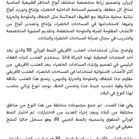
لإيران، وتصميم زراعة متخصصة لمختلف أنواع المناظر الطبيعية المناسبة
لمناخ كل منطقة، وتصميم المساحة الداخلية الخضراء، وإنتاج وتوريد أنواع
نباتية محلية متكيفة مع الظروف المعاكسة مثل الجفاف والملوحة والحرارة
وغيرها، لاستخدامها في المساحات الخضراء، وإنتاج وتصدير أنواع من
الأعشاب المقاومة للمياه والملوحة المنخفضة، وتقديم المشورة المتخصصة
والتدريب في مجال صيانة المساحات الخضراء والنباتات.
وأوضح بشأن استخدامات العشب الأفريقي النمط الوراثي 88 والذي يعد
أحد المنتجات المعرفية لهذه الشركة قائلاً: يستخدم العشب كنبات الغطاء
الرئيسي في تصميم وإنشاء المساحات الخضراء. يعد العشب الأفريقي من
أكثر الأعشاب الاستوائية استخداما في المساحات الخضراء. العشب الأفريقي
مقاوم جدًا للجفاف والملوحة والحرارة والدوس، يتمتع هذا العشب بكثافة
عالية وقوة تجديد جيدة جدا. ولحسن الحظ، يوجد تنوع وراثي مناسب
لهذا النوع في البلاد.
وفي هذا الصدد، تم جمع مجموعات مختلفة من هذا النوع من مناطق
مختلفة من البلاد وبعد إجراء العديد من الاختبارات، تم اختيار النمط
الوراثي المتفوق وتسميته بالنمط الجيني 88، وهو مسجل حاليًا كمنتج
معرفي في ايران.
وتابع: العشب الأفريقي من النمط الوراثي 88 هو نوع من العشب المحلي