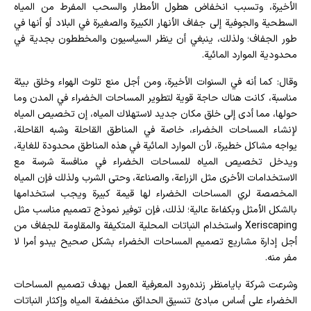
الأخيرة، وتسبب انخفاض هطول الأمطار والسحب المفرط من المياه
السطحية والجوفية إلى جفاف الأنهار الكبيرة والصغيرة في البلاد أو أنها في
طور الجفاف؛ ولذلك، ينبغي أن ينظر السياسيون والمخططون بجدية في
محدودية الموارد المائية.
وقال: كما أنه في السنوات الأخيرة، ومن أجل منع تلوث الهواء وخلق بيئة
مناسبة، كانت هناك حاجة قوية لتطوير المساحات الخضراء في المدن وما
حولها، مما أدى إلى خلق مكان جديد لاستهلاك المياه، إن تخصيص المياه
لإنشاء المساحات الخضراء، خاصة في المناطق القاحلة وشبه القاحلة،
يواجه مشاكل خطيرة، لأن الموارد المائية في هذه المناطق محدودة للغاية،
ويدخل تخصيص المياه للمساحات الخضراء في منافسة شرسة مع
الاستخدامات الأخرى مثل الزراعة، والصناعة، وحتى الشرب ولذلك فإن المياه
المخصصة لري المساحات الخضراء لها قيمة كبيرة ويجب استخدامها
بالشكل الأمثل وبكفاءة عالية؛ لذلك، فإن توفير نموذج تصميم مناسب مثل
Xeriscaping واستخدام النباتات المحلية المتكيفة والمقاومة للجفاف من
أجل إدارة مشاريع تصميم المساحات الخضراء بشكل صحيح يبدو أمرا لا
مفر منه.
وشرعت شركة بايامنظر زنده‌رود المعرفية العمل بهدف تصميم المساحات
الخضراء على أساس مبادئ تنسيق الحدائق منخفضة المياه وإكثار النباتات