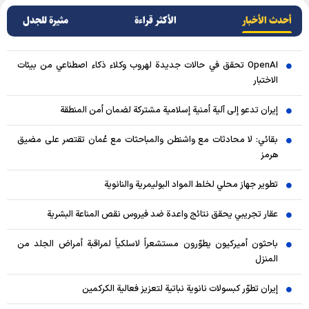
أحدث الأخبار
الأکثر قراءة
مثيرة للجدل
OpenAI تحقق في حالات جديدة لهروب وكلاء ذكاء اصطناعي من بيئات
الاختبار
إيران تدعو إلى آلية أمنية إسلامية مشتركة لضمان أمن المنطقة
بقائي: لا محادثات مع واشنطن والمباحثات مع عُمان تقتصر على مضيق
هرمز
تطوير جهاز محلي لخلط المواد البوليمرية والنانوية
عقار تجريبي يحقق نتائج واعدة ضد فيروس نقص المناعة البشرية
باحثون أميركيون يطوّرون مستشعراً لاسلكياً لمراقبة أمراض الجلد من
المنزل
إيران تطوّر كبسولات نانوية نباتية لتعزيز فعالية الكركمين