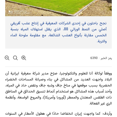
نجح باحثون في إحدى الشركات المعرفية في إنتاج عشب أفريقي
أصلي من النمط الوراثي 88، الذي يقلل استهلاك المياه بنسبة
الخمس مقارنة بأنواع العشب الشائعة، مع مقاومة ملوحة الماء
والتربة.
رمز الخبر : 6390
ووفقاً لوكالة آنا للعلوم والتكنولوجيا، صرّح مدير شركة معرفية ايرانية أن
البلاد واجهت العديد من المشاكل في بناء وصيانة المساحات الخضراء
الحضرية بسبب موقعها في مناخ جاف وشبه جاف ونقص حاد في المياه،
وأحد أسباب هذه المشاكل هو استخدام أنماط تنسيق الحدائق في المناطق
ذات الطقس المعتدل والممطر (أوروبا وأمريكا)، والمروج الواسعة، وأنظمة
الري غير الفعالة.
وأردف: كما واجهت إيران انخفاضا حادًا في هطول الأمطار في السنوات