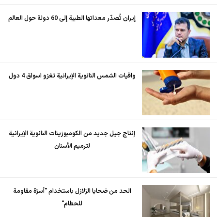
إيران تُصدّر معداتها الطبية إلى 60 دولة حول العالم
واقيات الشمس النانوية الإيرانية تغزو اسواق 4 دول
إنتاج جيل جديد من الكومبوزيتات النانوية الإيرانية
لترميم الأسنان
الحد من ضحايا الزلازل باستخدام "أسرّة مقاومة
للحطام"