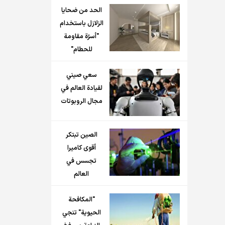
الحد من ضحايا
الزلازل باستخدام
"أسرّة مقاومة
للحطام"
سعي صيني
لقيادة العالم في
مجال الروبوتات
الصين تبتكر
أقوى كاميرا
تجسس في
العالم
"المكافحة
الحيوية" تنجي