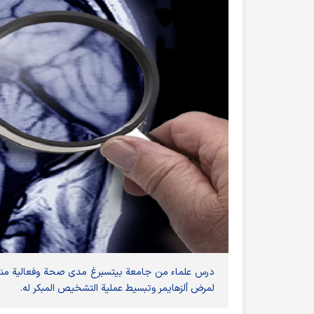
درس علماء من جامعة بيتسبرغ مدى صحة وفعالية منصة 
لمرض ألزهايمر وتبسيط عملية التشخيص المبكر له.