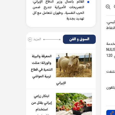
القائم بأعمال وزير الدفاع الإيراني:
التصريحات الأميركية تندرج ضمن
الحرب النفسية.. وطهران تتعامل مع كل
تهديد بجدية
عد الرئيسي،
لتقاط
السوق و الفن
المزید
غير مخدمة
مى "NULISAseq CNS Disease
120 Panel"، التي تقيس العديد من المؤشرات الحيوية لمرض ألزهايمر، مثل أشكال فسفورية من التاو وبيتا أميلويد، بالإضافة إلى حوالي 120
المعرفة والبيئة
والوراثة؛ مثلث
التنمية في قطاع
كتشفت
تربية المواشي
الإيراني
تلقون
ابتكار زراعي
إيراني يقلل من
استخدام