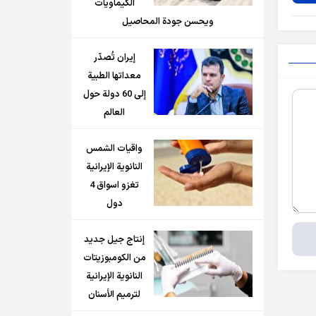
الكيماويات
ويحسن جودة المحاصيل
إيران تُصدّر
معداتها الطبية
إلى 60 دولة حول
العالم
واقيات الشمس
النانوية الإيرانية
تغزو اسواق 4
دول
إنتاج جيل جديد
من الكومبوزيتات
النانوية الإيرانية
لترميم الأسنان