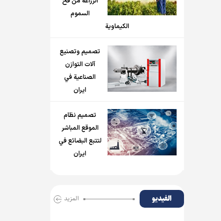
الزراعة من فخ
السموم
الكيماوية
تصميم وتصنيع
آلات التوازن
الصناعية في
ايران
تصميم نظام
الموقع المباشر
لتتبع البضائع في
ايران
الفیدیو
المزید