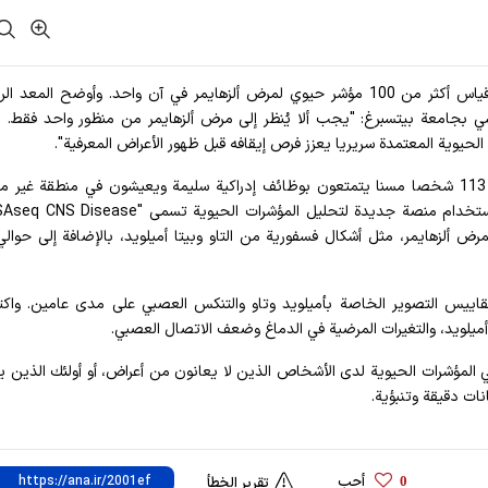
أفادت وکالة آنا الإخباریة، يمكن لمنصة الاختبار الجديدة قياس أكثر من 100 مؤشر حيوي لمرض ألزهايمر في آن واحد. وأوضح الم
سي بجامعة بيتسبرغ: "يجب ألا يُنظر إلى مرض ألزهايمر من منظور واحد فقط. ا
يوية المعتمدة سريريا يعزز فرص إيقافه قبل ظهور الأعراض المعرفية".
وفي الدراسة، قام كاريكاري وفريقه بتحليل عينات دم من 113 شخصا مسنا يتمتعون بوظائف إدراكية سليمة ويعيشون في منطقة 
اقتصاديا في جنوب غرب بنسلفانيا. وتم تحليل العينات باستخدام منصة جديدة لتحليل المؤشرات الحيوية تس
مقاييس التصوير الخاصة بأميلويد وتاو والتنكس العصبي على مدى عامين. وا
أميلويد، والتغيرات المرضية في الدماغ وضعف الاتصال العصبي.
ي المؤشرات الحيوية لدى الأشخاص الذين لا يعانون من أعراض، أو أولئك الذين ي
نات دقيقة وتنبؤية.
أحب
0
تقرير الخطأ