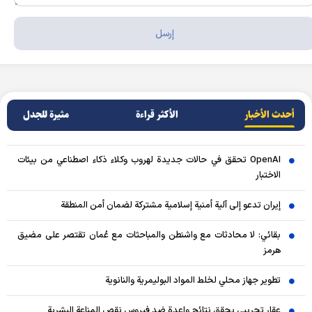
أحدث الأخبار
الأکثر قراءة
مثيرة للجدل
OpenAI تحقق في حالات جديدة لهروب وكلاء ذكاء اصطناعي من بيئات
الاختبار
إيران تدعو إلى آلية أمنية إسلامية مشتركة لضمان أمن المنطقة
بقائي: لا محادثات مع واشنطن والمباحثات مع عُمان تقتصر على مضيق
هرمز
تطوير جهاز محلي لخلط المواد البوليمرية والنانوية
عقار تجريبي يحقق نتائج واعدة ضد فيروس نقص المناعة البشرية