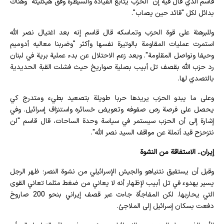
قاسم الذي قال فيه إن "الحزب يتابع القيادة والسيطرة وفق هيكليته" وهناك
بدائل لكل "قائد حين يصاب".
وللبرهنة على قوة الحزب وتماسكه قال قاسم إنه بعد اغتيال نصر الله
استمرت عمليات المقاومة بالوتيرة نفسها وأكثر "وضربنا معاليه أدوميم
وحيفا ونواصل المقاومة". وبعد زعم الاحتلال عن بدء عملية برية في لبنان
رد حزب الله بقصف تل أبيب بصلية صواريخ حيث فشلت القبة الحديدية
بالتصدي لها.
وعلى ما يبدو الحزب يريدها حربا طويلة بتصعيد بطيء ومتدرج كي
يحصل على فرصة رص صفوفه وتعويض خسائره واستنزاف إسرائيل. وفي
إشارة إلى أن الحزب سيستمر في سياسة وحدة الساحات، قال قاسم "لن
نتزحزح قيد أنملة عن مواقف السيد نصر الله".
إيران.. الاستفاقة من النشوة
وقبل أن يستفيق نتنياهو والجيش الإسرائيلي من نشوة النصر؛ ظهر الرجل
يسير بهدوء في تل أبيب لإظهار أنه لا يعاني من ضغط مثلما تعاني القوى
التي يحاربها. لكن المفاجأة جاءت عبر قصف إيراني بنحو 200 صاروخ
دفعت بسكان إسرائيل إلى الملاجئ.