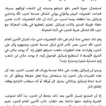
استعجال صورة النصر دفع نتنياهو وجيشه إلى كشفت أوراقهم بسرعة،
فجاءت تفجيرات البيجر والتوكي ووكي لتشكل صدمة لحزب الله وتنتشي
إسرائيل بما حققته، ومما تسرب من أنباء أن تلك التفجيرات كانت ضمن
خطة طويلة المدى وكانت إسرائيل تعتزم تفعليها في وقت المعركة مع
حزب الله لتشكل ضربة للحزب في أثناء المعركة.
ولم تكد تمضي عدة أيام على تلك التفجيرات حتى جاء اغتيال الأمين العام
لحزب الله حسن نصر، الأمر الذي شكل صدمة للحزب وجمهوره وأثر على
الحزب وقيادته. هذه التطورات دفعت نتنياهو للقول إنه "لا يوجد مكان في
الشرق الأوسط لا تستطيع إسرائيل الوصول إليه، لا يوجد مكان لن نذهب
إليه لحماية شعبنا وحماية بلدنا".
ويبدو أن إسرائيل راهنت على حالة صدمة وإرباك قد تصيب الحزب بعد كل
هذه الضربات وأن الحزب إما سيتعامل بردة فعل مفرطة ويطلق كل ما
لديه تجاه إسرائيل وبالتالي يحرق كل أوراقه أو أنه سيطلب التراجع ووقف
إطلاق النار.
إلا أن المتتبع لمسار الأمور بعد ذلك يلحظ أن الحزب بدا كأنه استوعب
الضربة وتكيف معها خاصة بعد خطاب نائب الأمين العام للحزب نعيم