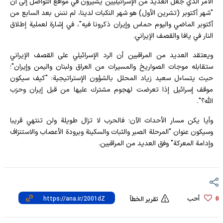
الأمر الذي جعل العديد من الإسرائيليين يشيرون في مواقع التواصل إلى أن
"شهر أكتوبر (تشرين الأول) هو شهر النكبات لدينا، لم ننسَ بعد السابع من
أكتوبر الماضي واليوم حماس وإيران ذكرونا فيه"، في إشارة لعملية إطلاق
النار في يافا والقصف الإيراني.
ويعتقد العديد من المراقبين أن الرد الإسرائيلي على القصف الإيراني
ستقابله موجات الصواريخ والمسيرات من العراق ولبنان واليمن وإيران"؛
حيث يتساءل سعيد زياد المحلل بالشؤون الإستراتيجية: "كيف سيكون
موقف إسرائيل إذا تعرضت لهجوم مشترك عليها من قبل إيران وحزب
الله؟".
وأيا يكن مسار الأحداث الآن؛ فالحرب لا تزال طويلة ولن تنتهي قريبا
وسيكون عنوان "المرحلة الصبر والثبات والسكينة وبرودة الأعصاب والاستنزاف
وإدامة المعركة" وفق العديد من المراقبين.
أحب
0
تقرير الخطأ