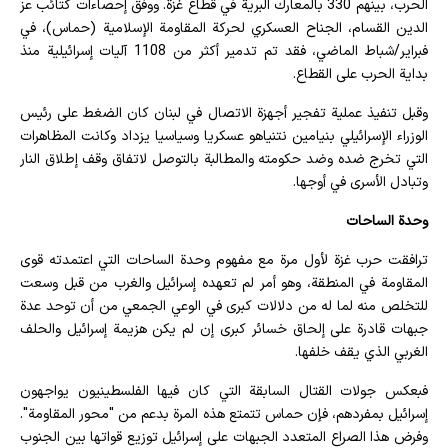
الحرب، بينهم 330 بالمعارك البرية في قطاع غزة. ووفق إحصاءات كتائب عز
الدين القسام، الجناح العسكري لحركة المقاومة الإسلامية (حماس)، في
فبراير/شباط الماضي، فقد تم تدمير أكثر من 1108 آليات إسرائيلية منذ
بداية الحرب على القطاع.
وقبل تنفيذ عملية تفجير أجهزة الاتصال في لبنان كان الضغط على رئيس
الوزراء الإسرائيلي بنيامين نتنياهو عسكريا وسياسيا يزداد وكانت المظاهرات
التي تخرج ضده وضد حكومته والمطالبة بالتوصل لاتفاق وقف إطلاق النار
وتبادل الأسرى في أوجها.
وحدة الساحات
ترافقت حرب غزة لأول مرة مع مفهوم وحدة الساحات التي اعتمدته قوى
المقاومة في المنطقة، وهو أمر لم تعهده إسرائيل والغرب من قبل وسعت
للتخلص منه لما له من دلالات كبرى في الوعي الجمعي من أن توحد عدة
جبهات قادرة على إلحاق خسائر كبرى إن لم يكن هزيمة إسرائيل والحلف
الغربي الذي يقف خلفها.
فبعكس جولات القتال السابقة التي كان فيها الفلسطينيون يواجهون
إسرائيل بمفردهم، فإن حماس تتمتع هذه المرة بدعم من "محور المقاومة".
وفرض هذا الصراع المتعدد الجبهات على إسرائيل توزيع قواتها بين الجنوب