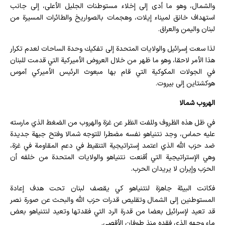
والشمال، وهو ما أدى إلى إخلاء مستوطنات الجليل الأعلى، إلى جانب
استهداف خانق لميناء إيلات، وهجمات بالصواريخ والطائرات المسيرة من
لبنان واليمن والعراق.
لذا سعت إسرائيل والولايات المتحدة إلى تفكيك وحدة الساحات لعدم تكرار
هذا الأمر لاحقا، وهو ما ظهر من خلال العروض الأميركية التي قدمت للبنان
في الجولات المكوكية التي قام بها مبعوث الرئيس الأميركي آموس
هوكشتاين إلى بيروت.
الهروب شمالا
في ظل هذه الظروف وللفت النظر عن غزة والهروب من الضغط الذي مارسته
عليه حماس، وجد نتنياهو نفسه مضطرا للتوجه شمالا وفتح جبهة جديدة
ضد حزب الله الذي اعتمد إستراتيجية التنقيط في دعم المقاومة في غزة،
وهي الإستراتيجية التي أقنعت نتنياهو والولايات المتحدة من خلفه أن
الحزب وإيران لا يريدان الحرب.
فكانت البيئة جاهزة لنتنياهو كي يقصف لبنان تحت هدف إعادة
المستوطنين إلى الشمال وتقليص قدرات حزب الله والبحث عن صورة نصر
قد تعيد لإسرائيل بعضا من قدرة الرد التي فقدتها وتعيد لنتنياهو بعض
ماء وجهه الذي فقده منذ طوفان الأقصى.