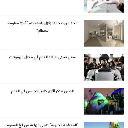
الحد من ضحايا الزلازل باستخدام "أسرّة مقاومة
للحطام"
سعي صيني لقيادة العالم في مجال الروبوتات
الصين تبتكر أقوى كاميرا تجسس في العالم
"المكافحة الحيوية" تنجي الزراعة من فخ السموم