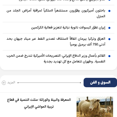
باحثون أميركيون يطوّرون مستشعراً لاسلكياً لمراقبة أمراض الجلد من
المنزل
إيران تطوّر كبسولات نانوية نباتية لتعزيز فعالية الكركمين
العراق وتركيا يبرمان اتفاقاً لاستئناف تصدير النفط عبر ميناء جيهان بحد
أدنى 750 ألف برميل يومياً
القائم بأعمال وزير الدفاع الإيراني: التصريحات الأميركية تندرج ضمن الحرب
النفسية.. وطهران تتعامل مع كل تهديد بجدية
السوق و الفن
المزید
المعرفة والبيئة والوراثة؛ مثلث التنمية في قطاع
تربية المواشي الإيراني