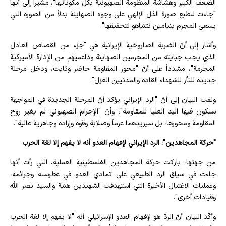
الضعف الكبير وهشاشة المنظومة الصهيونية بكل مكوناتها"، مشيراً إلى أنها
"جاءت لتطبع صورة الذل الإلهي على وجوه الصهاينة بدلاً من الصورة التي
يسعى المجرم بنيامين نتنياهو لتحقيقها".
وأشار إلى أنّ الضربة الصاروخية الإيرانية هي "جزء من القصاص العادل
الذي يجب جبايته من المجرمين الصهاينة وداعميهم من الإدارة الأميركية
المجرمة"، مشدداً على أنّ "محور المقاومة حاضر وثابت، ودخل مرحلة
جديدة للثأر للشهداء القادة والمدنيين العزل".
ولفت البيان إلى أنّ "الرد الإيراني يؤكد أنّ المرحلة الجديدة في المواجهة
ستكون فيها اليد العليا للمقاومة"، وأنّ "الإجرام الصهيوني لم يغير روح
المقاومة ومحورها، بل سيزيدهما عزماً وصلابة وقوة وإرادة وجاهزية عالية".
"حركة المجاهدين": الرد الإيراني لإفهام العدو أنه لا يفهم إلا لغة الحرب
من جهتها، باركت حركة المجاهدين الفلسطينية العملية، التي رأت أنها
جاءت في سياق الرد الطبيعي على تمادي العدو في غطرسته وجرائمه،
وعمليات الاغتيال الأخيرة التي استهدفت الشهيدين هنية والسيد نصر الله
وقيادات أخرى".
وأكّد البيان أنّ الردّ هو لإفهام العدو الإسرائيلي أنه "لا يفهم إلا لغة الحرب