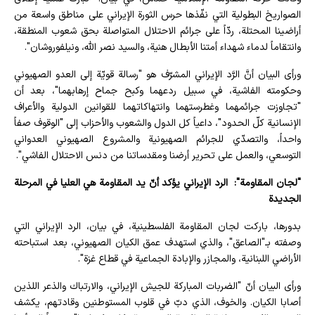
الصواريخ البطولية التي نفّذها حرس الثورة الإيراني على مناطق واسعة من
أراضينا المحتلة، ردّاً على جرائم الاحتلال المتواصلة بحق شعوب المنطقة،
وانتقاماً لدماء شهداء أمتنا الأبطال هنية، والسيد نصر الله، ونيلفوروشان".
ورأى البيان أنَّ الرَّد الإيراني المشرّف هو "رسالة قويّة إلى العدو الصهيوني
وحكومته الفاشية، في سبيل ردعهما وكبح جماح إرهابهما"، بعد أن
"تجاوزت جرائمهما وغطرستهما وانتهاكاتهما للقوانين الدولية والأعراف
الإنسانية كلّ الحدود"، داعياً كل الدول والشعوب والأحزاب إلى "الوقوف صفاً
واحداً، والتصدّي للجرائم الصهيونية والمشروع الصهيوني العدواني
التوسعي، والعمل على تحرير أرضنا ومقدساتنا من دنس الاحتلال الفاشي".
"لجان المقاومة": الرد الإيراني يؤكد أنّ يد المقاومة هي العليا في المرحلة
الجديدة
بدورها، باركت لجان المقاومة الفلسطينية، في بيان، الرد الإيراني التي
وصفته بـ"الصاعق"، والذي استهدف عمق الكيان الصهيوني، بعد استباحته
الأراضي اللبنانية، والمجازر والإبادة الجماعية في قطاع غزة".
ورأى البيان أنّ "الضربات المباركة للجيش الإيراني، والارتباك والذعر اللذين
أصابا الكيان. والخوف، الذي دبّ في قلوب المستوطنين وقادتهم، يكشف