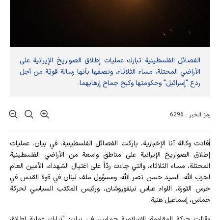
الفصائل الفلسطينية تبارك عمليات إطلاق الصواريخ الإيرانية على
الأراضي المحتلة، مساء الثلاثاء، وتصفها بأنها رسالة قويّة من أجل
ردع "إسرائيل" وحكومتها وكبح جماح إرهابهما.
رمز الخبر : 6296
أفادت وکالة آنا الإخباریة، باركت الفصائل الفلسطينية، في بيان، عمليات
إطلاق الصواريخ الإيرانية على مناطق واسعة من الأراضي الفلسطينية
المحتلة، مساء الثلاثاء، والتي جاءت ردّاً على اغتيال الشهداء، الأمين العام
لحزب الله، السيد حسن نصر الله، ومسؤول ملف لبنان في قوة القدس في
حرس الثورة، اللواء عباس نيلفوروشان، ورئيس المكتب السياسي لحركة
حماس، إسماعيل هنية.
وقالت حركة المقاومة الإسلامية حماس، في بيان: "نبارك عملية إطلاق