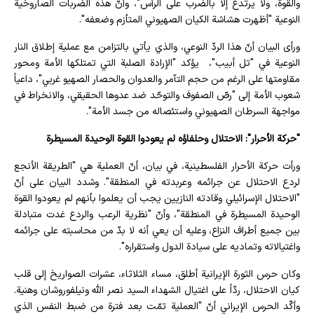
والقوة، ولا يرتدع إلا بالضرب على الرأس"، وأنّ هذه الضربات الصاروخية
النوعية "أظهرت هشاشة الكيان الصهيوني المتأزم وضعفه".
ورأى البيان أنّ هذا الردّ النوعي، والذي يأتي بالتزامن مع عملية إطلاق النار
النوعية في "تل أبيب"، يؤكد "الإرادة الصلبة التي تمتلكها الأمة ومحور
مقاومتها على الرغم من حجم التآمر والعدوان والحصار الصهيو غربي"، داعياً
شعوب الأمة إلى "رصّ الصفوف والتوحّد ضد عدوها الحقيقي، والانخراط في
مواجهة السرطان الصهيوني واستئصاله من جسد الأمة".
"حركة الأحرار": الاحتلال وحلفاؤه لم يعودوا القوة الوحيدة المسيطرة
ورأت حركة الأحرار الفلسطينية، في بيان، أنّ العملية هي "الطريقة الأنجع
لردع الاحتلال عن جرائمه وعربدته في المنطقة". وشدد البيان على أنّ
"الاحتلال الإسرائيلي وقادته النازيين يجب أن يعلموا بأنهم لم يعودوا القوة
الوحيدة المسيطرة في المنطقة"، وأنّ "نظرية الرعب والردع غدت متبادلة
بين جميع أطراف النزاع، وعليه أن يعي أنه لا بدّ من محاسبته على جرائمه
واغتيالاته وتماديه على سيادة الدول واستقراره".
وكان حرس الثورة الإيرانية أطلق، مساء الثلاثاء، عشرات الصواريخ إلى قلب
كيان الاحتلال، ردّاً على اغتيال الشهداء السيد نصر الله ونيلفوروشان وهنية.
وأكّد الحرس الإيراني أنّ "العملية تمّت بعد فترة من ضبط النفس الذي