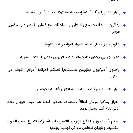
إيران تدعو إلى آلية أمنية إسلامية مشتركة لضمان أمن المنطقة
بقائي: لا محادثات مع واشنطن والمباحثات مع عُمان تقتصر على مضيق
هرمز
تطوير جهاز محلي لخلط المواد البوليمرية والنانوية
عقار تجريبي يحقق نتائج واعدة ضد فيروس نقص المناعة البشرية
باحثون أميركيون يطوّرون مستشعراً لاسلكياً لمراقبة أمراض الجلد من
المنزل
إيران تطوّر كبسولات نانوية نباتية لتعزيز فعالية الكركمين
العراق وتركيا يبرمان اتفاقاً لاستئناف تصدير النفط عبر ميناء جيهان بحد
أدنى 750 ألف برميل يومياً
القائم بأعمال وزير الدفاع الإيراني: التصريحات الأميركية تندرج ضمن الحرب
النفسية.. وطهران تتعامل مع كل تهديد بجدية