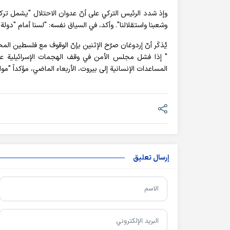
وإذ شدد الرئيس التركي على أنّ عدوان الاحتلال "يشمل تركيا 
وشعبنا واستقلالنا". وأكد، في السياق نفسه: "لسنا أمام "دولة"
يُذكَر أنّ إردوغان صرّح الإثنين بإنّ الوقوف مع فلسطين المح
المساعدات الإنسانية إلى بيروت، الأربعاء الماضي، مؤكداً "م
إرسال تعليق