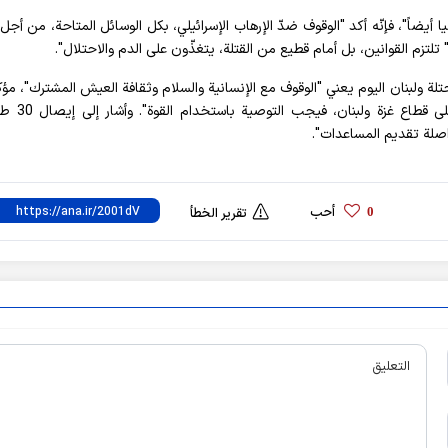
أيضاً"، فإنّه أكد "الوقوف ضدّ الإرهاب الإسرائيلي، بكل الوسائل المتاحة، من أجل 
 تلتزم القوانين، بل أمام قطيع من القتلة، يتغذّون على الدم والاحتلال".
تلة ولبنان اليوم يعني "الوقوف مع الإنسانية والسلام وثقافة العيش المشترك"، مؤكدا
" إذا فشل مجلس الأمن في وقف الهجمات الإسرا
واصلة تقديم المساعدات".
أحب
0
تقرير الخطأ