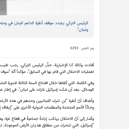
الرئيس التركي يجدد موقف أنقرة الداعم للبنان في وجه
ولبنان".
رمز الخبر : 6293
أفادت وکالة آنا الإخباریة، حذّر الرئيس التركي، رجب طيب 
لعمليات الاحتلال التي قام بها في السابق"، مؤكداً أنّه "سوف 
الوسائل، بعد أن شنّت إسرائيل غارات على لبنان"، في إطار عدو
وأضاف أنّ أنقرة "لن تترك اللبنانيين وحدهم في هذه الأيام
وحاثّاً الأمم المتحدة والمنظمات الدولية الأخرى على "إيقا
وأشار إلى أنّ الاحتلال يرتكب إبادةً جماعيةً في قطاع غزة، و
"إسرائيل، التي تتحرك من منطلق هذيان الأرض الموعودة، تض