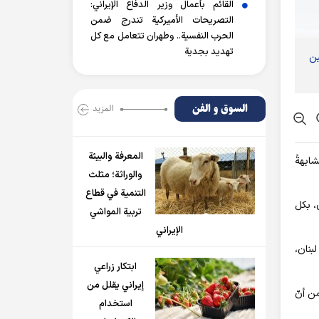
القائم بأعمال وزير الدفاع الإيراني:
التصريحات الأميركية تندرج ضمن
الحرب النفسية.. وطهران تتعامل مع كل
تهديد بجدية
ين
السوق و الفن
المزید
المعرفة والبيئة
ابهةً
والوراثة؛ مثلث
التنمية في قطاع
 لبنان، بكل
تربية المواشي
الإيراني
بنان،
ابتكار زراعي
إيراني يقلل من
من أنّ
استخدام