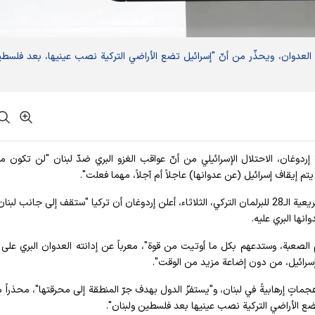
 العدوان، ويحذّر من أنّ "إسرائيل تضع الأراضي التركية نصب عينيها، بعد فلسط
إردوغان، الاحتلال الإسرائيلي من أنّ عواقب الغزو البري ضدّ لبنان "لن تكون مش
يتم إيقاف إسرائيل (عن عدوانها) عاجلاً أم آجلاً، مهما فعلت".
وفي الكلمة، التي ألقاها خلال افتتاح السنة الثالثة للدورة التشريعية الـ28 للبرلمان التركي، الثلاثاء، أعلن إردوغان أن تركيا "ستقف إلى جانب
انها البري عليه.
 الصعبة، وستدعهم بكل ما أوتيت من قوة"، معرباً عن إدانته العدوان البري على ل
ف إسرائيل، من دون إضاعة مزيد من الوقت".
هجماتٍ إرهابيةً في لبنان، و"يستفزّ الدول بهدف جرّ المنطقة إلى محرقتها"، محذراً 
ع الأراضي التركية نصب عينيها بعد فلسطين ولبنان".