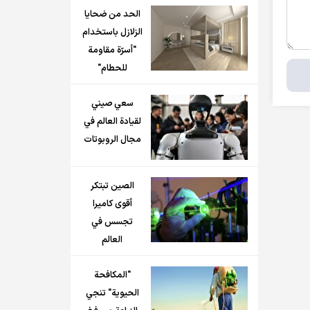
الحد من ضحايا
الزلازل باستخدام
"أسرّة مقاومة
للحطام"
سعي صيني
لقيادة العالم في
مجال الروبوتات
الصين تبتكر
أقوى كاميرا
تجسس في
العالم
"المكافحة
الحيوية" تنجي