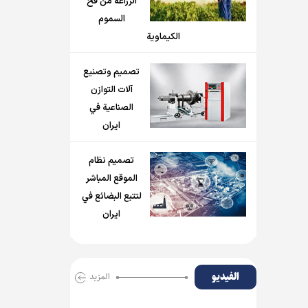
الزراعة من فخ
السموم
الكيماوية
تصميم وتصنيع
آلات التوازن
الصناعية في
ايران
تصميم نظام
الموقع المباشر
لتتبع البضائع في
ايران
الفیدیو
المزید