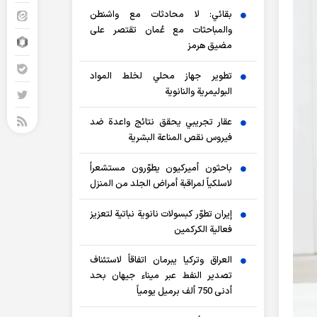
بقائي: لا محادثات مع واشنطن
والمباحثات مع عُمان تقتصر على
مضيق هرمز
تطوير جهاز محلي لخلط المواد
البوليمرية والنانوية
عقار تجريبي يحقق نتائج واعدة ضد
فيروس نقص المناعة البشرية
باحثون أميركيون يطوّرون مستشعراً
لاسلكياً لمراقبة أمراض الجلد من المنزل
إيران تطوّر كبسولات نانوية نباتية لتعزيز
فعالية الكركمين
العراق وتركيا يبرمان اتفاقاً لاستئناف
تصدير النفط عبر ميناء جيهان بحد
أدنى 750 ألف برميل يومياً