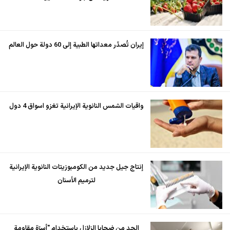
إيران تُصدّر معداتها الطبية إلى 60 دولة حول العالم
واقيات الشمس النانوية الإيرانية تغزو اسواق 4 دول
إنتاج جيل جديد من الكومبوزيتات النانوية الإيرانية
لترميم الأسنان
الحد من ضحايا الزلازل باستخدام "أسرّة مقاومة