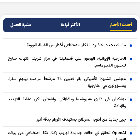
أحدث الأخبار
الأکثر قراءة
مثيرة للجدل
ماسك يجدد تحذيره: الذكاء الاصطناعي أخطر من القنبلة النووية
الخارجية الإيرانية: الهجوم على قنصليتنا في مزار شريف انتهاك صارخ
للحقوق الدبلوماسية
مجلس الشيوخ الأميركي يقر تعيين 74 مرشحاً لترامب بينهم سفراء
ومسؤولون في الخارجية
بزشكيان في ذكرى هيروشيما وناغازاكي: واشنطن تكرر عقلية التهديد
والإبادة
جيل جديد من أدوية السرطان يستهدف الأورام بدقة أكبر
OpenAI تحقق في حالات جديدة لهروب وكلاء ذكاء اصطناعي من بيئات