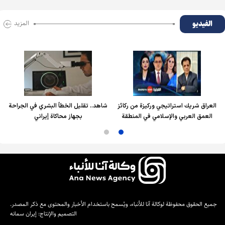
الفیدیو
المزید
العراق شريك استراتيجي وركيزة من ركائز
شاهد.. تقليل الخطأ البشري في الجراحة
العمق العربي والإسلامي في المنطقة
بجهاز محاكاة إيراني
جميع الحقوق محفوظة لوكالة آنا للأنباء، ويُسمح باستخدام الأخبار والمحتوى مع ذكر المصدر.
التصميم والإنتاج:
إيران سمانه