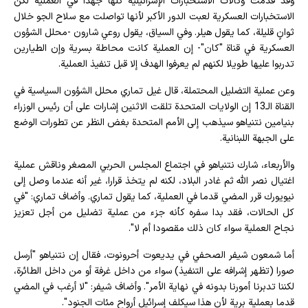
وقد قدمت وكالات الاستخبارات الإسرائيلية كلها جهدا في العملية لكن
الاستخبارات العسكرية لعبت الدور الأكبر لأنها تواصلت مع سلاح الجو خلال
ثوانٍ قليلة، كما يقول هيلر. وفي السياق، يقول روعي شارون -محلل الشؤون
العسكرية في قناة "كان"- إن العملية كانت محاطة بسرية وإن الطيارين
تدربوا عليها طويلا لكنهم لم يعرفوا الهدف إلا قبل تنفيذ العملية.
وعن عملية التضليل المحتملة، قال غيل تماري محلل الشؤون السياسية في
القناة الـ13 إن الولايات المتحدة تلقت الاثنين إشارات على أن رئيس الوزراء
بنيامين نتنياهو سيذهب إلى الأمم المتحدة بغض النظر عن تطورات الوضع
على الجبهة اللبنانية.
والأربعاء، شارك نتنياهو في اجتماع المجلس الحربي المصغر وناقش عملية
اغتيال نصر الله ثم غادر البلاد، لكنه لم يتخذ قرارا، غير أنه عندما وصل إلى
نيويورك قرر المضي قدما في العملية، كما يقول تماري. وأضاف تماري: "في
كل الحالات، فقد بدا سفره كأنه جزء من عملية تضليل من أجل تعزيز
نجاح العملية سواء كان ذلك مقصودا أم لا".
أما شمعون شيفر الصحفي في يديعوت أحرونوت، فقال إن نتنياهو "أرسل
صورا (تظهر إشرافه على التنفيذ) سواء من داخل غرفة أو من داخل الطائرة،
لكننا تدبرنا أمورنا بدونه في نهاية الأمر". وأضاف شيفر: "لا أرغب في المضي
قدما بعملية برية لأن هذا سيكلف إسرائيل أرواح مئات الجنود".