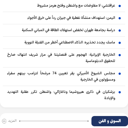
عراقتشي: لا مفاوضات مع واشنطن وفتح هرمز مشروط
اليمن: استهداف منشأة نفطية في جيزان رداً على خرق الأجواء
دراسة بجامعة طهران لخفض استهلاك الطاقة في المباني السكنية
ماسك يجدد تحذيره: الذكاء الاصطناعي أخطر من القنبلة النووية
الخارجية الإيرانية: الهجوم على قنصليتنا في مزار شريف انتهاك صارخ
للحقوق الدبلوماسية
مجلس الشيوخ الأميركي يقر تعيين 74 مرشحاً لترامب بينهم سفراء
ومسؤولون في الخارجية
بزشكيان في ذكرى هيروشيما وناغازاكي: واشنطن تكرر عقلية التهديد
والإبادة
السوق و الفن
المزید