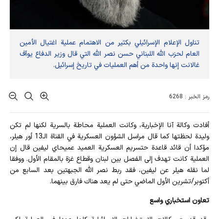
تناول الإعلام الإسرائيلي بكثير من الاهتمام عملية اغتيال الأمين
العام لحزب الله اللبناني حسن نصر الله التي قال وزير الدفاع يوآف
غالانت إنها واحدة من أهم العمليات في تاريخ إسرائيل.
رمز الخبر : 6268
أفادت وکالة آنا الإخباریة، وكانت العملية محاطة بالسرية لكنها لم تكن
وليدة لحظتها كما قال مراسل الشؤون العسكرية في القناة الـ13 أور هيلر،
مؤكدا أن قائد قاعدة حتسريم العسكرية العميد عميحاي ليفين قال إن
العملية كانت تهدف إلى الفصل بين لبنان وقطاع غزة بالمقام الأول. ووفقا
لما نقله هيلر عن ليفين، فقد ربط نصر الله الجبهتين بعد السابع من
أكتوبر/تشرين الأول الماضي حتى لم يعد هناك فارق بينهما.
تعاون استخباري واسع