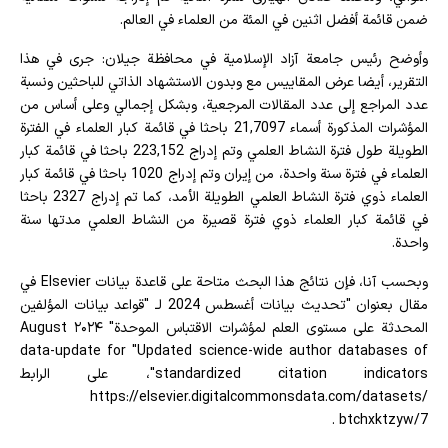
ضمن قائمة أفضل اثنين في المئة من العلماء في العالم.
وأوضح رئيس جامعة آزاد الإسلامية في محافظة جيلان: جرى في هذا
التقرير، أيضا عرض المقاييس مع وبدون الاستشهاد الذاتي للباحثين ونسبة
عدد المراجع إلى عدد المقالات المرجعية، وبشكل إجمالي وعلى أساس من
المؤشرات المذكورة أسماء 21,7097 باحثا في قائمة كبار العلماء في الفترة
الطويلة طول فترة النشاط العلمي وتم إدراج 223,152 باحثا في قائمة كبار
العلماء في فترة سنة واحدة، من إيران وتم إدراج 1020 باحثا في قائمة كبار
العلماء ذوي فترة النشاط العلمي الطويلة الأمد، كما تم إدراج 2327 باحثا
في قائمة كبار العلماء ذوي فترة قصيرة من النشاط العلمي مدتها سنة
واحدة.
وبحسب آنا، فإن نتائج هذا البحث متاحة على قاعدة بيانات Elsevier في
مقال بعنوان "تحديث بيانات أغسطس 2024 لـ "قواعد بيانات المؤلفين
المحدثة على مستوى العلم لمؤشرات الاقتباس الموحدة" August ۲۰۲۴
data-update for "Updated science-wide author databases of
standardized citation indicators"، على الرابط
https://elsevier.digitalcommonsdata.com/datasets/
btchxktzyw/7 .