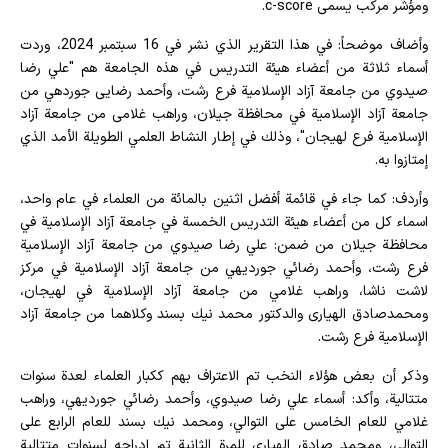
ومؤشر مركب يسمى c-score.
وأضاف موضحاً: في هذا التقرير الذي نشر في 16 سبتمبر 2024، وردت
أسماء ثلاثة من أعضاء هيئة التدريس في هذه الجامعة هم "علي رضا
صيدوي من جامعة آزاد الإسلامية فرع رشت، وأحمد رضایی جوردهي من
جامعة آزاد الإسلامية في محافظة جيلان، وراهب غلامی من جامعة آزاد
الإسلامية فرع لهيجان"، وذلك في إطار النشاط العلمي الطويلة الأمد الذي
إمتازوا به.
وأردف: كما جاء في قائمة أفضل اثنين بالمائة من العلماء في عام واحد،
اسماء كل من أعضاء هيئة التدريس الخمسة في جامعة آزاد الإسلامية في
محافظة جيلان من ضمن: علي رضا صيدوي من جامعة آزاد الإسلامية
فرع رشت، وأحمد رضائي جورديهي من جامعة آزاد الإسلامية في مركز
لاشت ناشا، وراهب غلامي من جامعة آزاد الإسلامية في لهيجان،
ومحمدصادق الهیاری والدكتور محمد نيك بسند وكلاهما من جامعة آزاد
الإسلامية فرع رشت.
وذكر أن بعض هؤلاء النخب تم الاعتراف بهم ككبار العلماء لعدة سنوات
متتالية، وأكد: أسماء علي رضا صيدوي، وأحمد رضائي جورديهي، وراهب
غلامي للعام الخامس على التوالي، ومحمد نيك بسند للعام الرابع على
التوالي، ومحمد صادق الهیاری للمرة الثانية تم إدراجه لسنوات متتالية