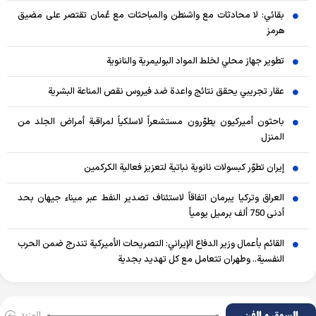
بقائي: لا محادثات مع واشنطن والمباحثات مع عُمان تقتصر على مضيق
هرمز
تطوير جهاز محلي لخلط المواد البوليمرية والنانوية
عقار تجريبي يحقق نتائج واعدة ضد فيروس نقص المناعة البشرية
باحثون أميركيون يطوّرون مستشعراً لاسلكياً لمراقبة أمراض الجلد من
المنزل
إيران تطوّر كبسولات نانوية نباتية لتعزيز فعالية الكركمين
العراق وتركيا يبرمان اتفاقاً لاستئناف تصدير النفط عبر ميناء جيهان بحد
أدنى 750 ألف برميل يومياً
القائم بأعمال وزير الدفاع الإيراني: التصريحات الأميركية تندرج ضمن الحرب
النفسية.. وطهران تتعامل مع كل تهديد بجدية
السوق و الفن
المزید