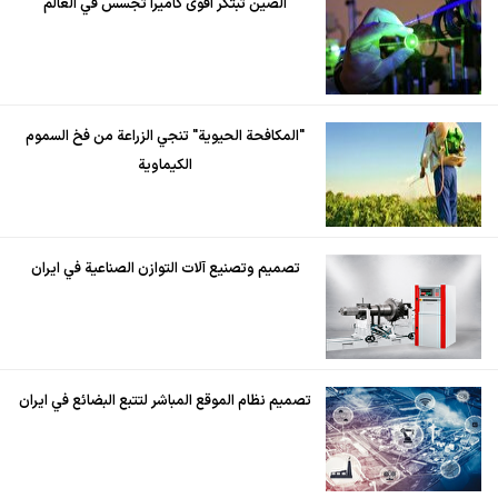
الصين تبتكر أقوى كاميرا تجسس في العالم
"المكافحة الحيوية" تنجي الزراعة من فخ السموم
الكيماوية
تصميم وتصنيع آلات التوازن الصناعية في ايران
تصميم نظام الموقع المباشر لتتبع البضائع في ايران