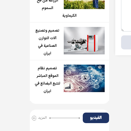
الزراعة من فخ
السموم
الكيماوية
تصميم وتصنيع
آلات التوازن
الصناعية في
ايران
تصميم نظام
الموقع المباشر
لتتبع البضائع في
ايران
الفیدیو
المزید