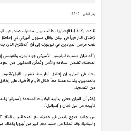
رمز الخبر : 6249
أفادت وکالة آنا الإخباریة، طالب بيان مشترك صادر عن الول
لإطلاق النار فوراً في لبنان. وقال مسؤول أميركي في إحاطةٍ 
لفت مراسل الميادين في نيويورك إلى أنّ "المقترح الذي يتحدث عن هدنةٍ من 21 يوماً ي
وأكّد بيانٌ مشترك للرئيسين الأميركي جو بايدن، والفرنسي إ
المحتلة، تضمن السلامة والأمن وتُمكّن المدنيين من العودة 
وجاء في البيان، أنّ إطلاق النار منذ تشرين الأول/أكتوبر
بالمدنيين. ولذلك عملنا معاً خلال الأيام الأخيرة، على إطل
من التصعيد.
يُذكر أن البيان حظي بتأييد الولايات المتحدة وأستراليا وكندا 
تأييده من قبل لبنان و"إسرائيل".
واللبنانية، وقد تمكنا من حشد دعم كبير من أوروبا وكذلك من