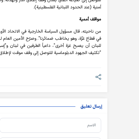
للتوصل إلى صياغة اتفاق بشأن وقف إطلاق النار وتهدئة. وكا
أمنية (عند الحدود اللبنانية الفلسطينية).
مواقف أممية
من ناحيته، قال مسؤول السياسة الخارجية في الاتحاد الأو
في قطاع غزّة، وهو يخاطب ضمائرنا". وصرّح الأمين العام 
للبنان أن يصبح غزة أخرى"، داعياً الطرفين في لبنان و"إسر
"تكثيف الجهود الدبلوماسية للتوصل إلى وقف موقت لإطلاق ا
إرسال تعليق