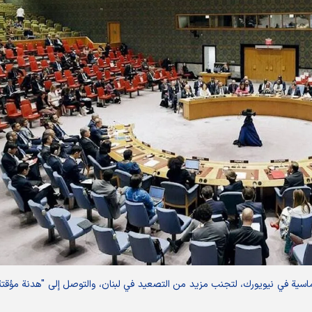
لوماسية في نيويورك، لتجنب مزيد من التصعيد في لبنان، والتوصل إلى "هدنة مؤقتة