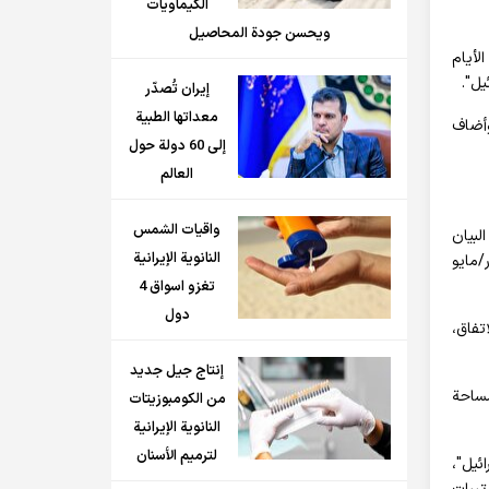
الكيماويات
ويحسن جودة المحاصيل
 وخلال تلك الأيام
يل".
إيران تُصدّر
معداتها الطبية
 غزّة. وأضاف
إلى 60 دولة حول
العالم
واقيات الشمس
لبيان
النانوية الإيرانية
ايدن في أيار/مايو
تغزو اسواق 4
دول
تفاق،
إنتاج جيل جديد
ابة مساحة
من الكومبوزيتات
النانوية الإيرانية
لترميم الأسنان
و"إسرائيل"،