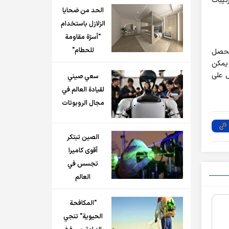
تيبات
الحد من ضحايا
الزلازل باستخدام
"أسرّة مقاومة
للحطام"
 يحصل
 يمكن
ل على
سعي صيني
لقيادة العالم في
مجال الروبوتات
الصين تبتكر
أقوى كاميرا
تجسس في
العالم
"المكافحة
الحيوية" تنجي