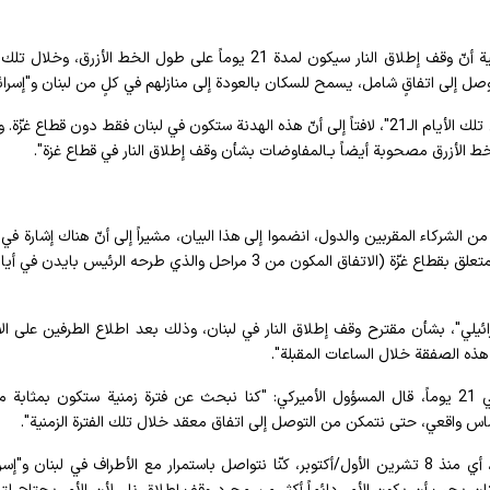
وكشف مسؤول رفيع في الإدارة الأميركية خلال إحاطةٍ هاتفية أنّ وقف إطلاق النار سيكون لمدة 21 يوماً على طول الخط الأزرق،
ل إلى اتفاقٍ شامل، يسمح للسكان بالعودة إلى منازلهم في كلٍ من لبنان و"إسرائ
ودعا المسؤول الأميركي إلى "وقف إطلاق النار في لبنان خلال تلك الأيام الـ21"، لافتاً إلى أنّ هذه الهدنة ستكون في لبنان فقط دون قطاع
ط الأزرق مصحوبة أيضاً بـالمفاوضات بشأن وقف إطلاق النار في قطاع غزة".
لشركاء المقربين والدول، انضموا إلى هذا البيان، مشيراً إلى أنّ هناك إشارة في ا
المشترك إلى الأمم المتحدة وقرار مجلس الأمن رقم 2735 المتعلق بقطاع غزّة (الاتفاق المكون من 3 مراحل والذي طرحه الرئيس ب
ئيلي"، بشأن مقترح وقف إطلاق النار في لبنان، وذلك بعد اطلاع الطرفين على الا
هذه الصفقة خلال الساعات المقبلة".
وبشأن مدّة مقترح وقف إطلاق النار في لبنان، المحدد في 21 يوماً، قال المسؤول الأميركي: "كنا نبحث عن فترة زمنية ستكون بمث
س واقعي، حتى نتمكن من التوصل إلى اتفاق معقد خلال تلك الفترة الزمنية".
وأضاف المسؤول الأميركي أنّه خلال الأشهر القليلة الماضية، أي منذ 8 تشرين الأول/أكتوبر، كنّا نتواصل باستمرار مع الأطراف في لبنان 