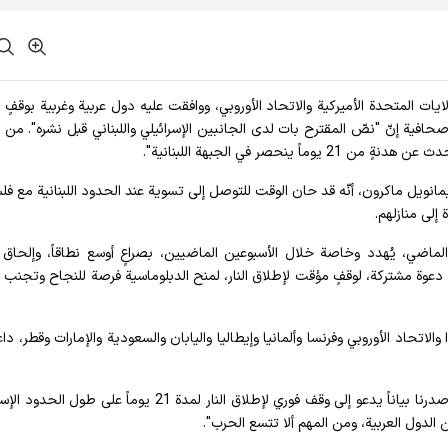
ايات المتحدة الأميركية والاتحاد الأوروبي، ووافقت عليه دول عربية وغربية بوقفٍ
صحافية إنّ "نصّ المقترح بات لدى الجانبين الإسرائيلي واللبناني قبل نشره". من ج
نحصر في الجبهة اللبنانية".
يمانويل ماكرون، أنّه قد حان الوقت للتوصل إلى تسوية عند الحدود اللبنانية مع ف
إلى منازلهم.
 الماضي، يُهدد وخاصة خلال الأسبوعين الماضيين، بصراعٍ أوسع نطاقاً، وإلحاق 
اق دعوة مشتركة، لوقفٍ مؤقت لإطلاق النار، لمنح الدبلوماسية فرصة للنجاح وتجنب ا
والاتحاد الأوروبي وفرنسا وألمانيا وإيطاليا واليابان والسعودية والإمارات وقطر، داعي
من جانبه، صرّح بايدن في حديثه مع الصحافيين، قائلاً: "أصدرنا بياناً يدعو إلى وقف فوري لإطلاق النار لمدة 21 يوماً عل
 الدول العربية، ومن المهم ألا تتسع الحرب".