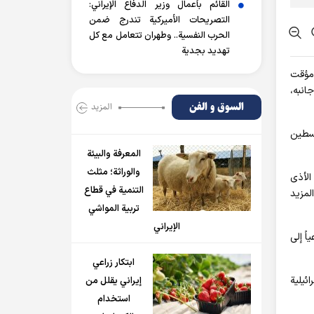
القائم بأعمال وزير الدفاع الإيراني:
التصريحات الأميركية تندرج ضمن
الحرب النفسية.. وطهران تتعامل مع كل
تهديد بجدية
 مؤقت
انبه،
السوق و الفن
المزید
لسطين
المعرفة والبيئة
والوراثة؛ مثلث
الأذى
التنمية في قطاع
لمزيد
تربية المواشي
الإيراني
اً إلى
ابتكار زراعي
ى طول الحدود الإسرائيلية
إيراني يقلل من
استخدام