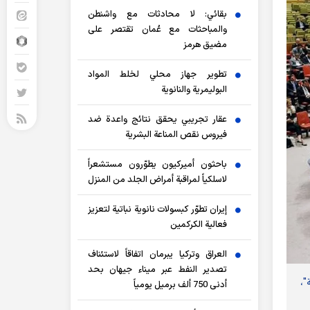
بقائي: لا محادثات مع واشنطن
والمباحثات مع عُمان تقتصر على
مضيق هرمز
تطوير جهاز محلي لخلط المواد
البوليمرية والنانوية
عقار تجريبي يحقق نتائج واعدة ضد
فيروس نقص المناعة البشرية
باحثون أميركيون يطوّرون مستشعراً
لاسلكياً لمراقبة أمراض الجلد من المنزل
إيران تطوّر كبسولات نانوية نباتية لتعزيز
فعالية الكركمين
العراق وتركيا يبرمان اتفاقاً لاستئناف
تصدير النفط عبر ميناء جيهان بحد
"،
أدنى 750 ألف برميل يومياً