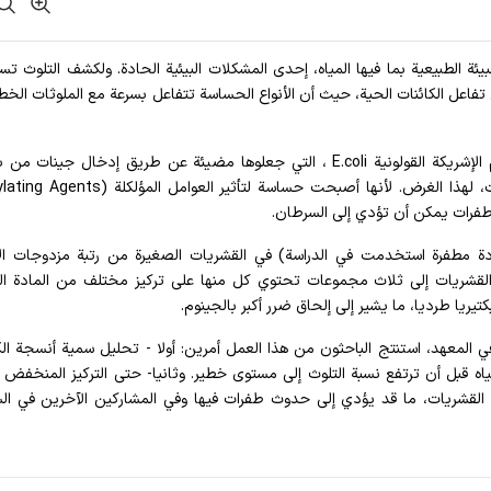
البيئة الطبيعية بما فيها المياه، إحدى المشكلات البيئية الحادة. ولكشف التلوث ت
 تفاعل الكائنات الحية، حيث أن الأنواع الحساسة تتفاعل بسرعة مع الملوثات الخطي
ويقترح علماء معهد موسكو للفيزياء والتكنولوجيا، استخدام الإشريكة القولونية E.coli ، التي جعلوها مضيئة عن طريق إدخال جين
طفرات يمكن أن تؤدي إلى السرطان.
ادة مطفرة استخدمت في الدراسة) في القشريات الصغيرة من رتبة مزدوجات ال
قشريات إلى ثلاث مجموعات تحتوي كل منها على تركيز مختلف من المادة ال
تيريا طرديا، ما يشير إلى إلحاق ضرر أكبر بالجينوم.
ية في المعهد، استنتج الباحثون من هذا العمل أمرين: أولا - تحليل سمية أنسجة الك
ه قبل أن ترتفع نسبة التلوث إلى مستوى خطير. وثانيا- حتى التركيز المنخفض ل
ة القشريات، ما قد يؤدي إلى حدوث طفرات فيها وفي المشاركين الآخرين في ال