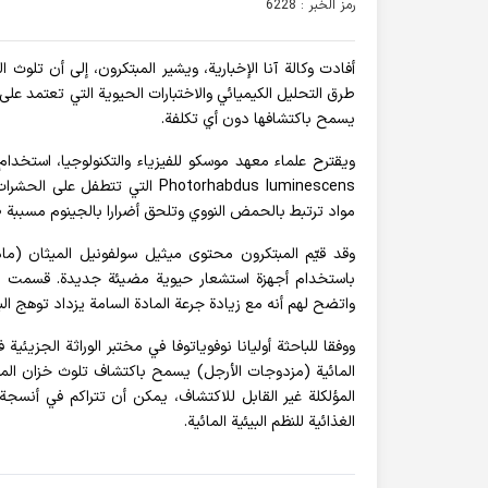
رمز الخبر : 6228
أفادت وکالة آنا الإخباریة، ويشير المبتكرون، إلى أن تلوث 
طرق التحليل الكيميائي والاختبارات الحيوية التي تعتمد على
يسمح باكتشافها دون أي تكلفة.
مواد ترتبط بالحمض النووي وتلحق أضرارا بالجينوم مسببة 
وقد قيّم المبتكرون محتوى ميثيل سولفونيل الميثان (م
باستخدام أجهزة استشعار حيوية مضيئة جديدة. قسمت ال
واتضح لهم أنه مع زيادة جرعة المادة السامة يزداد توهج البك
ووفقا للباحثة أوليانا نوفوياتوفا في مختبر الوراثة الجزيئ
المائية (مزدوجات الأرجل) يسمح باكتشاف تلوث خزان الميا
المؤلكلة غير القابل للاكتشاف، يمكن أن تتراكم في أنسج
الغذائية للنظم البيئية المائية.