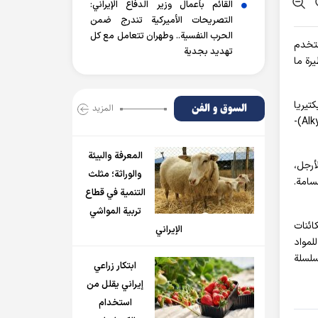
القائم بأعمال وزير الدفاع الإيراني:
التصريحات الأميركية تندرج ضمن
الحرب النفسية.. وطهران تتعامل مع كل
ستخدم
تهديد بجدية
رة ما
ات من بكتيريا
السوق و الفن
المزید
Photorhabdus luminescens التي تتطفل على الحشرات، لهذا الغرض. لأنها أصبحت حساسة لتأثير العوامل المؤلكلة (Alkylating Agents)-
المعرفة والبيئة
أرجل،
والوراثة؛ مثلث
سامة.
التنمية في قطاع
تربية المواشي
ائنات
الإيراني
لمواد
سلسلة
ابتكار زراعي
إيراني يقلل من
استخدام