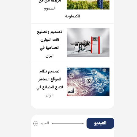
الزراعة من فخ
السموم
الكيماوية
تصميم وتصنيع
آلات التوازن
الصناعية في
ايران
تصميم نظام
الموقع المباشر
لتتبع البضائع في
ايران
الفیدیو
المزید