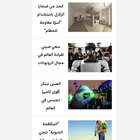
الحد من ضحايا
الزلازل باستخدام
"أسرّة مقاومة
للحطام"
سعي صيني
لقيادة العالم في
مجال الروبوتات
الصين تبتكر
أقوى كاميرا
تجسس في
العالم
"المكافحة
الحيوية" تنجي