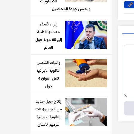
الكيماويات
ويحسن جودة المحاصيل
إيران تُصدّر
معداتها الطبية
إلى 60 دولة حول
العالم
واقيات الشمس
النانوية الإيرانية
تغزو اسواق 4
دول
إنتاج جيل جديد
من الكومبوزيتات
النانوية الإيرانية
لترميم الأسنان