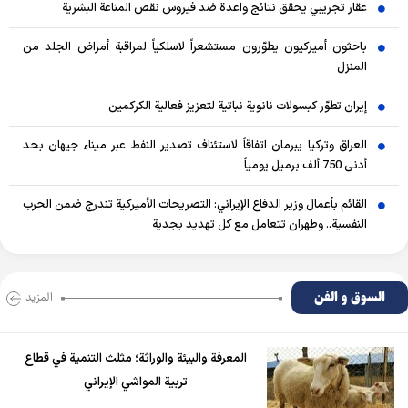
عقار تجريبي يحقق نتائج واعدة ضد فيروس نقص المناعة البشرية
باحثون أميركيون يطوّرون مستشعراً لاسلكياً لمراقبة أمراض الجلد من
المنزل
إيران تطوّر كبسولات نانوية نباتية لتعزيز فعالية الكركمين
العراق وتركيا يبرمان اتفاقاً لاستئناف تصدير النفط عبر ميناء جيهان بحد
أدنى 750 ألف برميل يومياً
القائم بأعمال وزير الدفاع الإيراني: التصريحات الأميركية تندرج ضمن الحرب
النفسية.. وطهران تتعامل مع كل تهديد بجدية
السوق و الفن
المزید
المعرفة والبيئة والوراثة؛ مثلث التنمية في قطاع
تربية المواشي الإيراني