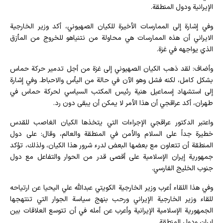
الإيرانية ودول المنطقة.
وفي إشارة إلى الممارسات الأخيرة للكيان الصهيوني، أكد وزير الخارجية
الايراني أن هذه الممارسات هي محاولة من نتنياهو للخروج من المأزق
الذي يواجهه في غزة.
وأضاف: لقد ذهب الكيان الصهيوني إلى غزة من أجل تدمير حركة حماس
بشكل كامل، لكنه فشل وهو الآن في حالة من اليأس والاحباط. وفي إشارة
إلى استشهاد إسماعيل هنية رئيس المكتب السياسي لحركة حماس في
طهران، أكد عراقجي أن هذا الأمر لا يمكن أن يبقى دون رد.
واعتبر الدكتور عراقجي الإجراءات التي يتخذها الكيان الغاصب للقدس
خطيرة جداً على السلام والأمن في المنطقة والعالم، وقال: على دول
المنطقة أن تتعاون مع بعضها البعض لدرء شرور هذا الكيان، ولذلك، تؤكد
جمهورية إيران الإسلامية على أقصى قدر من الحوار والتفاعل مع دول
جنوب الخليج الفارسي.
وفي هذا اللقاء أعرب وزير الخارجية الكويتي عبدالله علي اليحيا عن ارتياحه
للقاء وزير الخارجية الإيراني ورحب بنهج سياسة الجوار التي تنتهجها
الجمهورية الإسلامية الإيرانية وأعرب عن أمله في أن تتوسع العلاقات بين
إيران ودول المنطقة.