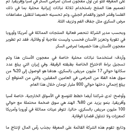
على المعرفة للتو عن أول معجون أسنان لمرضى السكر في آسيا وإفريقيا. تم
تصميم هذا المنتج باستخدام ثلاثة نباتات إيرانية محلية بما في ذلك
الفلسا وقشر الجوز والقمام الجبلي، وتم تحسينه خصيصا لتقليل مضاعفات
مرض السكري مثل جفاف الفم ونزيف اللثة.
وبحسب مدير الشركة تنحصر فعالية المنتجات المماثلة في أمريكا وأوروبا
في تقوية وتعزيز الأسنان فحسب وليست علاجية أو وقائية، فقد تم تطوير
معجون الأسنان هذا خصيصا لمرضى السكر.
وأردف: استخدمنا نباتات محلية خاصة في معجون الأسنان هذا وتم
تسجيل براءة الاختراع الخاصة بطبقته الرقيقة. وفي إيران التي يبلغ عدد
سكانها حوالي 17 مليون مريض بالسكري، هدفنا هو الوصول إلى 20% من
سوق هذه الفئة من المرضى في العامين المقبلين، والتي من المتوقع أن
يبلغ إجمالي دخلها حوالي 800 مليار تومان خلال هذا العام.
وأوضح: لدى شركتنا أيضا خطط للتوسع في الأسواق الخارجية، خاصة آسيا
وأفريقيا، بنمو يزيد عن 80%. الهند هي سوق ضخمة محتملة مع حوالي
100 مليون مريض بالسكري، حاليا، تتوفر عينات مماثلة في أوروبا وأمريكا
كمعززات ولا تتناول قضايا الوقاية.
وتابع: تقوم هذه الشركة القائمة على المعرفة بجذب رأس المال لإنتاج ما