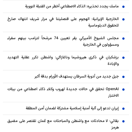
ماسك يجدد تحذيره: الذكاء الاصطناعي أخطر من القنبلة النووية
الخارجية الإيرانية: الهجوم على قنصليتنا في مزار شريف انتهاك صارخ
للحقوق الدبلوماسية
مجلس الشيوخ الأميركي يقر تعيين 74 مرشحاً لترامب بينهم سفراء
ومسؤولون في الخارجية
بزشكيان في ذكرى هيروشيما وناغازاكي: واشنطن تكرر عقلية التهديد
والإبادة
جيل جديد من أدوية السرطان يستهدف الأورام بدقة أكبر
OpenAI تحقق في حالات جديدة لهروب وكلاء ذكاء اصطناعي من بيئات
الاختبار
إيران تدعو إلى آلية أمنية إسلامية مشتركة لضمان أمن المنطقة
بقائي: لا محادثات مع واشنطن والمباحثات مع عُمان تقتصر على مضيق
هرمز