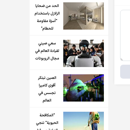
الحد من ضحايا
الزلازل باستخدام
"أسرّة مقاومة
للحطام"
سعي صيني
لقيادة العالم في
مجال الروبوتات
الصين تبتكر
أقوى كاميرا
تجسس في
العالم
"المكافحة
الحيوية" تنجي