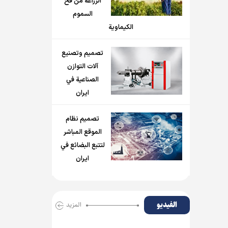
الزراعة من فخ
السموم
الكيماوية
تصميم وتصنيع
آلات التوازن
الصناعية في
ايران
تصميم نظام
الموقع المباشر
لتتبع البضائع في
ايران
الفیدیو
المزید