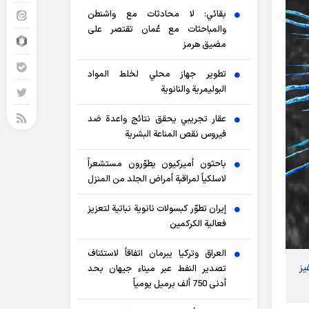
بقائي: لا محادثات مع واشنطن
والمباحثات مع عُمان تقتصر على
مضيق هرمز
تطوير جهاز محلي لخلط المواد
البوليمرية والنانوية
عقار تجريبي يحقق نتائج واعدة ضد
فيروس نقص المناعة البشرية
باحثون أميركيون يطوّرون مستشعراً
لاسلكياً لمراقبة أمراض الجلد من المنزل
إيران تطوّر كبسولات نانوية نباتية لتعزيز
فعالية الكركمين
العراق وتركيا يبرمان اتفاقاً لاستئناف
يز
تصدير النفط عبر ميناء جيهان بحد
أدنى 750 ألف برميل يومياً