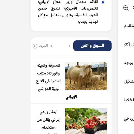
القائم بأعمال وزير الدفاع الإيراني:
التصريحات الأميركية تندرج ضمن
الحرب النفسية.. وطهران تتعامل مع كل
تهديد بجدية
لد المتقدم
 أكثر
السوق و الفن
المزید
شرية للعلاج، تم إعطاء 19 مريضا مصابين بأورام صلبة متقدمة ما بين جرعة واحدة وتسع جرعات من mRNA-4359. ووجد
المعرفة والبيئة
والوراثة؛ مثلث
تشكيل
التنمية في قطاع
تربية المواشي
الإيراني
يف تختلف الخلايا
ابتكار زراعي
ري في
إيراني يقلل من
استخدام