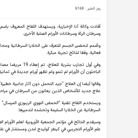
رمز الخبر : 6168
وسرطان الرئة وسرطانات الأورام الصلبة الأخرى.
وصُمم لتحضير الجسم للتعرف على الخلايا السرطانية ومحار
فعالية، وفقا لنتائج تجربة مبكرة.
الباحثون أن الأورام لم تنمو ولم تظهر أورام جديدة في ثمانية من أصل 16 مريض
وقالوا أيضا إن العلاج "جيد التحمل دون آثار جانبية خطيرة"
علاج جديد للأشخاص الذين يعانون من السرطان في مراحله
السرطانية عن الخلايا السليمة وتحشده لتدميرها.
وسيقدم النتائج في مؤتمر الجمعية الأوروبية لعلم الأورام 
علم الأورام التجريبي في كينغز كوليدج لندن ومستشار في علم الأورام 