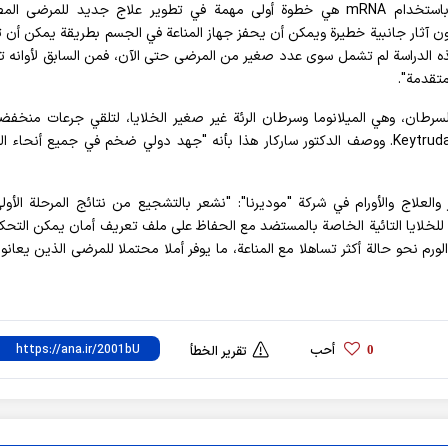
وقال: "هذه الدراسة التي تقيم العلاج المناعي للسرطان باستخدام mRNA هي خطوة أولى مهمة في تطوير علاج جديد للمرض
دون آثار جانبية خطيرة ويمكن أن يحفز جهاز المناعة في الجسم بطريقة يمكن أن 
هذه الدراسة لم تشمل سوى عدد صغير من المرضى حتى الآن، فمن السابق لأوانه 
تقدمة".
رطان، وهي الميلانوما وسرطان الرئة غير صغير الخلايا، لتلقي جرعات منخف
mRNA-4359 مع pembrolizuma، المعروف أيضا باسم Keytruda. ووصف الدكتور ساركار هذا بأنه "جهد دولي ضخم في جميع أنحا
العلاج والأورام في شركة "موديرنا": "نشعر بالتشجيع من نتائج المرحلة الأو
ات قوية للخلايا التائية الخاصة بالمستضد مع الحفاظ على ملف تعريف أمان يمكن التحك
ورم نحو حالة أكثر تساهلا مع المناعة، ما يوفر أملا محتملا للمرضى الذين يعان
أحب
0
تقرير الخطأ