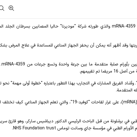
أفادت وکالة آنا الإخباریة، ويستهدف اللقاح المعروف باسم mRNA-4359 والذي طورته شركة "موديرنا" حاليا المصابين بسرطان الج
بتها وقد أظهر أنه يمكن أن يحفز الجهاز المناعي للمساعدة في علاج المرض بشكل
وفي أول تجارب ب
ا تم تقييمهم.
. وأشاد الفريق المشارك في التجارب بهذا التطور باعتباره "خطوة أولى مهمة" نحو 
 المتقدمة.
ويستخدم اللقاح تقنية "الحمض النووي الريبوزي المرسال" (mRNA)، على غرار لقاحات "كوفيد-19"، والتي تعلم الجهاز المناعي ك
الطبي في برشلونة من قبل الباحث الرئيسي الدكتور ديباشيس ساركر، وهو قارئ سري
الطبي في مؤسسة جاي وسانت توماس NHS Foundation trust.