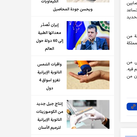
الكيماويات
ى المصابين
ويحسن جودة المحاصيل
تساعد
تحديد
إيران تُصدّر
معداتها الطبية
ضة من
إلى 60 دولة حول
ء المملكة
العالم
لى من
واقيات الشمس
م فيه.
النانوية الإيرانية
ون من
تغزو اسواق 4
دول
إنتاج جيل جديد
من الكومبوزيتات
النانوية الإيرانية
لترميم الأسنان