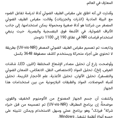
المعارف في العالم.
وأشارت الى أنه اطلق على مقياس الطيف الضوئي أداة لدراسة تفاعل الضوء
مع البيئة المادية (الذرات والجزيئات) وقالت: مقياس الطيف الضوئي
المصغر من شركتنا هو أداة صغيرة ومحمولة يمكن استخدامها، إلى جانب
الألياف الضوئية، في الأشعة فوق البنفسجية والبصرية. حيث ينبغي
استخدام قياسات NIR في نطاق 190 إلى 1100 نانومتر.
وتابعت: تم تصميم مقياس الطيف الضوئي المصغر (UV-vis-NIR) بطريقة
لا تحتوي على أجزاء متحركة ويستخدم كاشف مصفوفة 3648 بكسل.
وأوضحت زارع أن تحليل مصادر الإشعاع المختلفة (الليزر، LED، شاشات
العرض، إلخ)، تحليل المواد (الامتصاص، النقل، الانعكاس، اللمعان الضوئي
والتفسفر)، تحليل الألوان، تحليل الأغذية، علم الأحجار الكريمة، تحليل
أشباه الموصلات، المواد والطبقات البلازمونية من بين استخدامات هذا
الجهاز.
وكشفت أن جسم الجهاز المصنوع من الألومنيوم الخفيف والقوي،
موضحةًً: إن برنامج المطياف (UV-vis-NIR) تم تصميمه من قبل خبراء
شركة" فیزتک" وهو برنامج عملي وسهل الاستخدام ويمكن تثبيته على
جميع أنواع أنظمة تشغيل Windows.