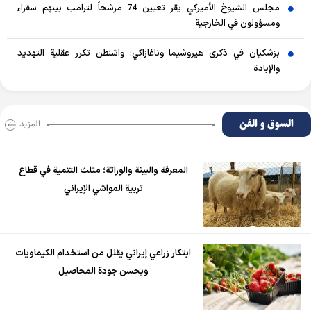
مجلس الشيوخ الأميركي يقر تعيين 74 مرشحاً لترامب بينهم سفراء
ومسؤولون في الخارجية
بزشكيان في ذكرى هيروشيما وناغازاكي: واشنطن تكرر عقلية التهديد
والإبادة
السوق و الفن
المزید
المعرفة والبيئة والوراثة؛ مثلث التنمية في قطاع
تربية المواشي الإيراني
ابتكار زراعي إيراني يقلل من استخدام الكيماويات
ويحسن جودة المحاصيل