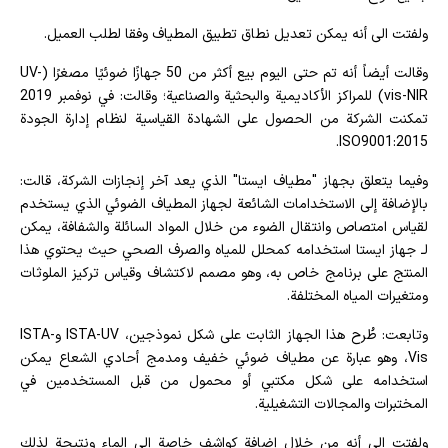
ولفتت الى أنه يمكن تعديل نطاق تطبيق المطياف وفقا لطلب العميل.
وقالت أيضاً أنه تم حتى اليوم بيع أكثر من 50 جهازًا ضوئيًا مصغرًا (UV-
vis-NIR) للمراكز الأكاديمية والبحثية والصناعية؛ وقالت: في نوفمبر 2019
تمكنت الشركة من الحصول على الشهادة القياسية لنظام إدارة الجودة
ISO9001:2015.
وفيما يتعلق بجهاز "مطياف ایستا" الذي يعد آخر إنجازات الشركة، قالت:
بالإضافة إلى الاستخدامات الشائعة لجهاز المطياف الضوئي الذي يستخدم
لقياس امتصاص وانتقال الضوء من خلال المواد السائلة والشفافة، يمكن
لـ جهاز ايستا استخدامه كمحلل للمياه والصرف الصحي حيث يحتوي هذا
المنتج على برنامج خاص به، وهو مصمم لاكتشاف وقياس تركيز الملوثات
ومتغيرات المياه المختلفة.
وتابعت: طُرح هذا الجهاز الثابت على شكل نموذجين، ISTA-UV وISTA-
Vis، وهو عبارة عن مطياف ضوئي خفيف ومدمج أحادي الشعاع يمكن
استخدامه على شكل مكتبي أو محمول من قبل المستخدمين في
المختبرات والمجالات التشغيلية.
ولفتت الى أنه من خلال إضافة كواشف خاصة إلى الماء ونتيجة لذلك