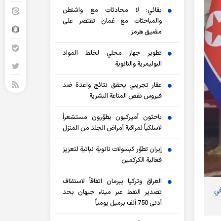
بقائي: لا محادثات مع واشنطن
والمباحثات مع عُمان تقتصر على
مضيق هرمز
تطوير جهاز محلي لخلط المواد
البوليمرية والنانوية
عقار تجريبي يحقق نتائج واعدة ضد
فيروس نقص المناعة البشرية
باحثون أميركيون يطوّرون مستشعراً
لاسلكياً لمراقبة أمراض الجلد من المنزل
إيران تطوّر كبسولات نانوية نباتية لتعزيز
فعالية الكركمين
العراق وتركيا يبرمان اتفاقاً لاستئناف
في
تصدير النفط عبر ميناء جيهان بحد
أدنى 750 ألف برميل يومياً