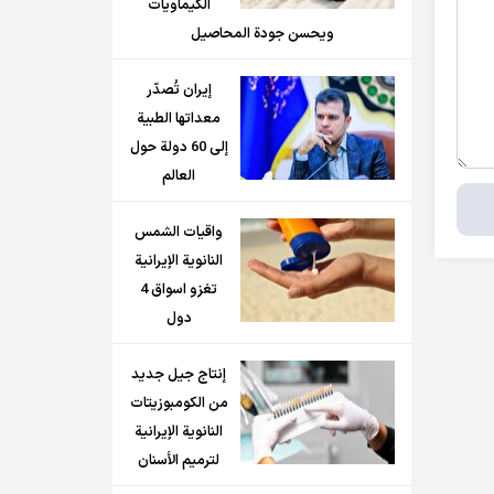
الكيماويات
ويحسن جودة المحاصيل
إيران تُصدّر
معداتها الطبية
إلى 60 دولة حول
العالم
واقيات الشمس
النانوية الإيرانية
تغزو اسواق 4
دول
إنتاج جيل جديد
من الكومبوزيتات
النانوية الإيرانية
لترميم الأسنان