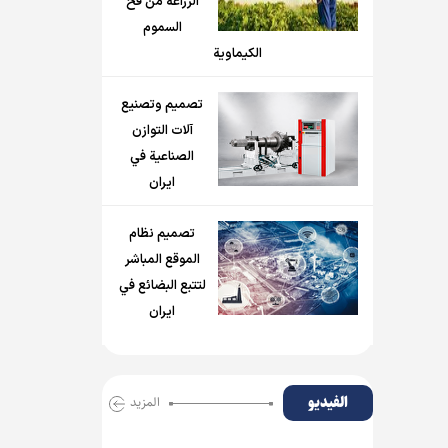
الزراعة من فخ
السموم
الكيماوية
تصميم وتصنيع
آلات التوازن
الصناعية في
ايران
تصميم نظام
الموقع المباشر
لتتبع البضائع في
ايران
الفیدیو
المزید