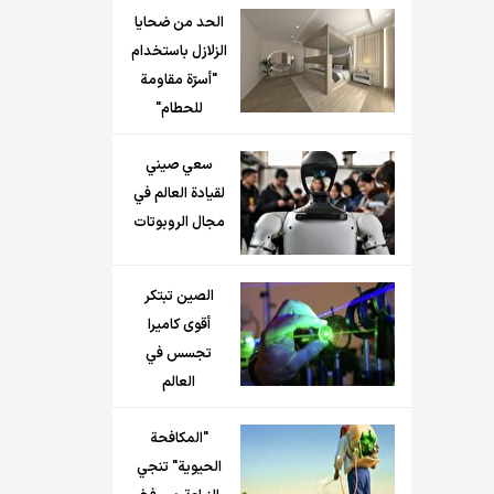
الحد من ضحايا
الزلازل باستخدام
"أسرّة مقاومة
للحطام"
سعي صيني
لقيادة العالم في
مجال الروبوتات
الصين تبتكر
أقوى كاميرا
تجسس في
العالم
"المكافحة
الحيوية" تنجي