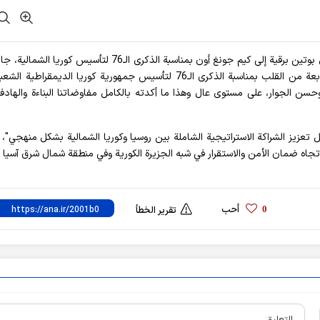
أفادت وكالة آنا الإخباریة نقلا عن وکالة الأنباء الكورية، وأرسل بوتين برقية إلى كيم جونغ أون بمناسبة الذكرى الـ76 لتأسيس 
"الرفيق كيم جونغ أون المحترم، أرجو أن تتقبلوا تهنئتي النابعة من القلب بمناسبة الذكرى الـ76 لتأسيس جمهورية كوريا الديمقر
 وحسن الجوار، على مستوى عال وهذا ما أكدته بالكامل مفاوضاتنا البناءة والهادفة
تعزيز الشراكة الاستراتيجية الشاملة بين روسيا وكوريا الشمالية بشكل منهجي"، م
تجاه ضمان الأمن والاستقرار في شبه الجزيرة الكورية وفي منطقة شمال شرق آسيا 
أحب
0
تقرير الخطأ