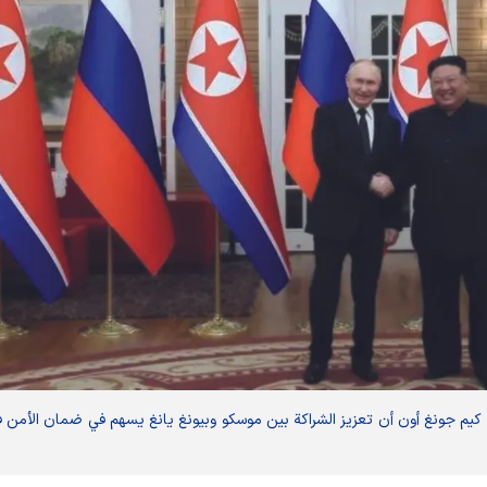
ية كيم جونغ أون أن تعزيز الشراكة بين موسكو وبيونغ يانغ يسهم في ضمان الأمن 