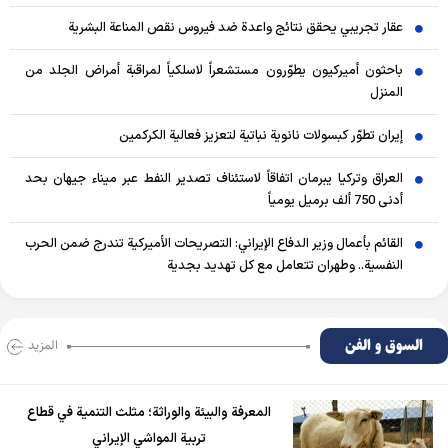
عقار تجريبي يحقق نتائج واعدة ضد فيروس نقص المناعة البشرية
باحثون أميركيون يطوّرون مستشعراً لاسلكياً لمراقبة أمراض الجلد من
المنزل
إيران تطوّر كبسولات نانوية نباتية لتعزيز فعالية الكركمين
العراق وتركيا يبرمان اتفاقاً لاستئناف تصدير النفط عبر ميناء جيهان بحد
أدنى 750 ألف برميل يومياً
القائم بأعمال وزير الدفاع الإيراني: التصريحات الأميركية تندرج ضمن الحرب
النفسية.. وطهران تتعامل مع كل تهديد بجدية
السوق و الفن
المزید
المعرفة والبيئة والوراثة؛ مثلث التنمية في قطاع
تربية المواشي الإيراني