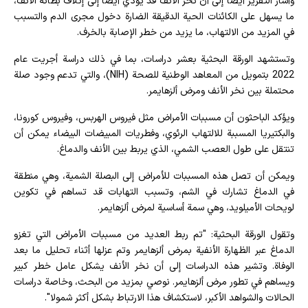
وأشار التقرير أيضا إلى أن نخر الأنف قد يؤدي أيضا إلى إتلاف بطانة الأنف،
ما يسهل على الكائنات الحية الدقيقة الضارة دخول مجرى الدم والتسبب
في المزيد من الالتهاب، ما يزيد من خطر الإصابة بالخرف.
وتستشهد الورقة البحثية بعشر دراسات، بما في ذلك دراسة أجريت عام
2022 بتمويل من المعاهد الوطنية للصحة (NIH)، والتي تدعم وجود صلة
محتملة بين نخر الأنف ومرض ألزهايمر.
ويؤكد الباحثون أن مسببات الأمراض مثل فيروس الهربس، وفيروس كورونا،
والبكتيريا المسببة للالتهاب الرئوي، وفطريات المبيضات البيضاء يمكن أن
تنتقل على طول العصب الشمي، الذي يربط بين الأنف والدماغ.
ويمكن أن تصل هذه المسببات للأمراض إلى البصلة الشمية، وهي منطقة
في الدماغ تشارك في الشم، وتسبب التهابات قد تساهم في تكوين
لويحات الأميلويد، وهي سمة أساسية لمرض ألزهايمر.
وتقول الورقة البحثية: "تم ربط العديد من مسببات الأمراض التي تغزو
الدماغ عبر الظهارة الأنفية بمرض ألزهايمر وتم عزلها أثناء تحليل ما بعد
الوفاة. وتشير هذه الدراسات إلى أن نخر الأنف يشكل عامل خطر كبير
ويساهم في تطور مرض ألزهايمر. نوصي بمزيد من البحث، وخاصة دراسات
الحالات والشواهد الأكبر، لاستكشاف هذا الارتباط بشكل أكثر شمولا".