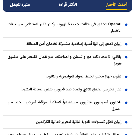
أحدث الأخبار
الأکثر قراءة
مثيرة للجدل
OpenAI تحقق في حالات جديدة لهروب وكلاء ذكاء اصطناعي من بيئات
الاختبار
إيران تدعو إلى آلية أمنية إسلامية مشتركة لضمان أمن المنطقة
بقائي: لا محادثات مع واشنطن والمباحثات مع عُمان تقتصر على مضيق
هرمز
تطوير جهاز محلي لخلط المواد البوليمرية والنانوية
عقار تجريبي يحقق نتائج واعدة ضد فيروس نقص المناعة البشرية
باحثون أميركيون يطوّرون مستشعراً لاسلكياً لمراقبة أمراض الجلد من
المنزل
إيران تطوّر كبسولات نانوية نباتية لتعزيز فعالية الكركمين
العراق وتركيا يبرمان اتفاقاً لاستئناف تصدير النفط عبر ميناء جيهان بحد