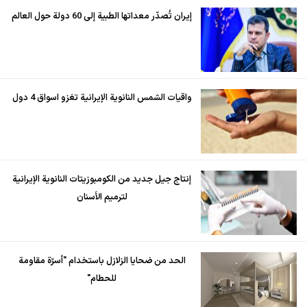
إيران تُصدّر معداتها الطبية إلى 60 دولة حول العالم
واقيات الشمس النانوية الإيرانية تغزو اسواق 4 دول
إنتاج جيل جديد من الكومبوزيتات النانوية الإيرانية
لترميم الأسنان
الحد من ضحايا الزلازل باستخدام "أسرّة مقاومة
للحطام"