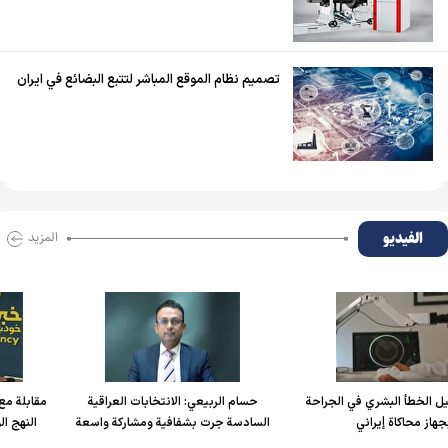
تصميم نظام الموقع المباشر لتتبع البضائع في ايران
الفیدیو
المزید
 البشري في الجراحة
حسام الربیعي: الانتخابات العراقية
مقابلة مع علي الأ
كاة إيراني
السادسة جرت بشفافية ومشاركة واسعة
النهج الوطني في 