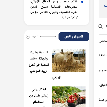
القائم بأعمال وزير الدفاع الإيراني:
ربا عن امله
التصريحات الأميركية تندرج ضمن
الحرب النفسية.. وطهران تتعامل مع كل
تهديد بجدية
السوق و الفن
المزید
شعبين
المعرفة والبيئة
حافظة
والوراثة؛ مثلث
التنمية في قطاع
تعدين
تربية المواشي
الإيراني
عراق،
ابتكار زراعي
إيراني يقلل من
مواصلة
استخدام