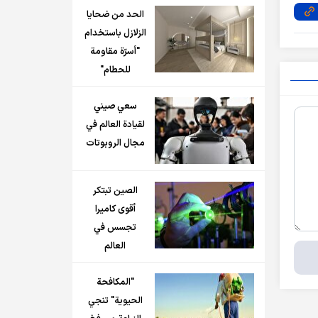
الحد من ضحايا
الزلازل باستخدام
"أسرّة مقاومة
للحطام"
سعي صيني
لقيادة العالم في
مجال الروبوتات
الصين تبتكر
أقوى كاميرا
تجسس في
العالم
"المكافحة
الحيوية" تنجي