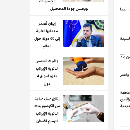
الكيماويات
ويحسن جودة المحاصيل
اينما
إيران تُصدّر
معداتها الطبية
لسيدة
إلى 60 دولة حول
العالم
وذكر محمد رضا هاشمي أن سمنان محافظة أكاديمية وطلبية ذات قدرة عالية على قبول الطلاب الاجانب وقال: تضم هذه المحافظة الآن أكثر من 75
واقيات الشمس
النانوية الإيرانية
سمنان. واعتبر
تغزو اسواق 4
دول
حافظة
إنتاج جيل جديد
اقيين
ديدية
من الكومبوزيتات
النانوية الإيرانية
لترميم الأسنان