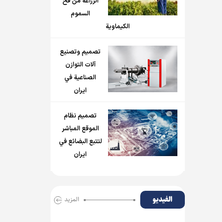
الزراعة من فخ
السموم
الكيماوية
تصميم وتصنيع
آلات التوازن
الصناعية في
ايران
تصميم نظام
الموقع المباشر
لتتبع البضائع في
ايران
الفیدیو
المزید