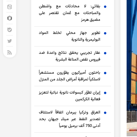
بقائي: لا محادثات مع واشنطن
والمباحثات مع عُمان تقتصر على
مضيق هرمز
تطوير جهاز محلي لخلط المواد
البوليمرية والنانوية
عقار تجريبي يحقق نتائج واعدة ضد
فيروس نقص المناعة البشرية
باحثون أميركيون يطوّرون مستشعراً
لاسلكياً لمراقبة أمراض الجلد من المنزل
إيران تطوّر كبسولات نانوية نباتية لتعزيز
فعالية الكركمين
العراق وتركيا يبرمان اتفاقاً لاستئناف
تصدير النفط عبر ميناء جيهان بحد
أدنى 750 ألف برميل يومياً