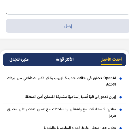
أحدث الأخبار
الأکثر قراءة
مثيرة للجدل
OpenAI تحقق في حالات جديدة لهروب وكلاء ذكاء اصطناعي من بيئات
الاختبار
إيران تدعو إلى آلية أمنية إسلامية مشتركة لضمان أمن المنطقة
بقائي: لا محادثات مع واشنطن والمباحثات مع عُمان تقتصر على مضيق
هرمز
تطوير جهاز محلي لخلط المواد البوليمرية والنانوية