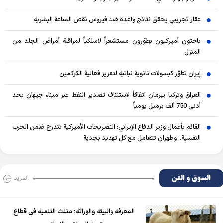
عقار تجريبي يحقق نتائج واعدة ضد فيروس نقص المناعة البشرية
باحثون أميركيون يطوّرون مستشعراً لاسلكياً لمراقبة أمراض الجلد من
المنزل
إيران تطوّر كبسولات نانوية نباتية لتعزيز فعالية الكركمين
العراق وتركيا يبرمان اتفاقاً لاستئناف تصدير النفط عبر ميناء جيهان بحد
أدنى 750 ألف برميل يومياً
القائم بأعمال وزير الدفاع الإيراني: التصريحات الأميركية تندرج ضمن الحرب
النفسية.. وطهران تتعامل مع كل تهديد بجدية
السوق و الفن
المزید
المعرفة والبيئة والوراثة؛ مثلث التنمية في قطاع