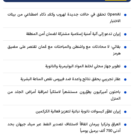
OpenAI تحقق في حالات جديدة لهروب وكلاء ذكاء اصطناعي من بيئات
الاختبار
إيران تدعو إلى آلية أمنية إسلامية مشتركة لضمان أمن المنطقة
بقائي: لا محادثات مع واشنطن والمباحثات مع عُمان تقتصر على مضيق
هرمز
تطوير جهاز محلي لخلط المواد البوليمرية والنانوية
عقار تجريبي يحقق نتائج واعدة ضد فيروس نقص المناعة البشرية
باحثون أميركيون يطوّرون مستشعراً لاسلكياً لمراقبة أمراض الجلد من
المنزل
إيران تطوّر كبسولات نانوية نباتية لتعزيز فعالية الكركمين
العراق وتركيا يبرمان اتفاقاً لاستئناف تصدير النفط عبر ميناء جيهان بحد
أدنى 750 ألف برميل يومياً