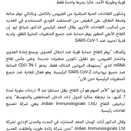
قوية وطويلة الأمد، غالبا بجرعة واحدة فقط.
وتتكون اللقاحات الحية المباشرة من الفيروس بالكامل، وبالتالي توفر مناعة
واسعة النطاق، على النقيض من المستضد الفردي المستخدم في العديد
من أساليب اللقاحات الأخرى. وقال المعد الرئيسي الدكتور شيانغ ليو، إن
اللقاح الأنفي المطور يوفر حماية ضد جميع المتغيرات المثيرة للقلق، ولديه
قدرة تحييد ضد SARS-CoV-1.
وأضاف: "يوفر اللقاح حماية قوية ضد انتقال العدوى، ويمنع إعادة العدوى
وانتشار الفيروس، مع تقليل تكوين متغيرات جديدة. وعلى عكس لقاح
mRNA الذي "يستهدف البروتين الشائك فقط، يحفز CDO-7N-1 المناعة
ضد جميع بروتينات SARS-CoV-2 الرئيسية، وهو فعال للغاية ضد جميع
المتغيرات الرئيسية حتى الآن".
وتابع ليو: "الأمر المهم هو أن اللقاح يظل مستقرا عند 4 درجات مئوية لمدة
7 أشهر، ما يجعله مثاليا للدول ذات الدخل المنخفض والمتوسط". وتم
ترخيص اللقاح لـIndian Immunologicals Ltd، وهي شركة تصنيع
لقاحات رئيسية.
وقال الدكتور أناند كومار، المعد المشارك في البحث والمدير الإداري لشركة
Indian Immunologicals Ltd: "نحن شركة رائدة طورت وأطلقت العديد