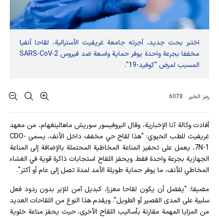
اختبر بحث جديد، أجرته جامعة غريفيث الأسترالية، لقاحا أنفيا
مخففا بجرعة واحدة يوفر حماية واسعة ضد فيروس SARS-CoV-2
المسبب لمرض "كوفيد-19".
رمز الخبر : 6078
أفادت وکالة آنا الإخباریة، وقال البروفيسور سوريش ماهالينغهام، من معهد
غريفيث للطب الحيوي: "هذا لقاح حي مخفف داخل الأنف، يسمى CDO-
7N-1، يعمل على تحفيز المناعة المخاطية المحتملة بالإضافة إلى المناعة
الجهازية بجرعة واحدة فقط. ويحفز اللقاح استجابات ذاكرة قوية في الغشاء
المخاطي للأنف، ما يوفر حماية طويلة الأمد لمدة تصل إلى عام أو أكثر".
مضيفا: "يفضل أن يكون لقاحا معززا، كبديل آمن للإبر بدون ردود فعل
سلبية على المدى القصير أو الطويل". ويقدم هذا النوع من اللقاحات العديد
من المزايا المهمة مقارنة بأساليب اللقاح الأخرى، حيث يحفز مناعة خلوية