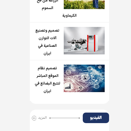
الزراعة من فخ
السموم
الكيماوية
تصميم وتصنيع
آلات التوازن
الصناعية في
ايران
تصميم نظام
الموقع المباشر
لتتبع البضائع في
ايران
الفیدیو
المزید