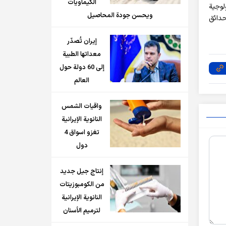
الكيماويات
لوجية
ويحسن جودة المحاصيل
حدائق
إيران تُصدّر
معداتها الطبية
إلى 60 دولة حول
العالم
واقيات الشمس
النانوية الإيرانية
تغزو اسواق 4
دول
إنتاج جيل جديد
من الكومبوزيتات
النانوية الإيرانية
لترميم الأسنان