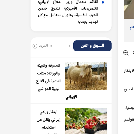
القائم بأعمال وزير الدفاع الإيراني:
التصريحات الأميركية تندرج ضمن
الحرب النفسية.. وطهران تتعامل مع كل
تهديد بجدية
هم
السوق و الفن
المزید
المعرفة والبيئة
ابتكار
والوراثة؛ مثلث
التنمية في قطاع
انبين
تربية المواشي
الإيراني
وسيا.
ابتكار زراعي
قواسم
إيراني يقلل من
استخدام