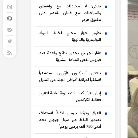
بقائي: لا محادثات مع واشنطن
والمباحثات مع عُمان تقتصر على
مضيق هرمز
تطوير جهاز محلي لخلط المواد
البوليمرية والنانوية
عقار تجريبي يحقق نتائج واعدة ضد
فيروس نقص المناعة البشرية
باحثون أميركيون يطوّرون مستشعراً
لاسلكياً لمراقبة أمراض الجلد من المنزل
إيران تطوّر كبسولات نانوية نباتية لتعزيز
فعالية الكركمين
العراق وتركيا يبرمان اتفاقاً لاستئناف
تصدير النفط عبر ميناء جيهان بحد
أدنى 750 ألف برميل يومياً