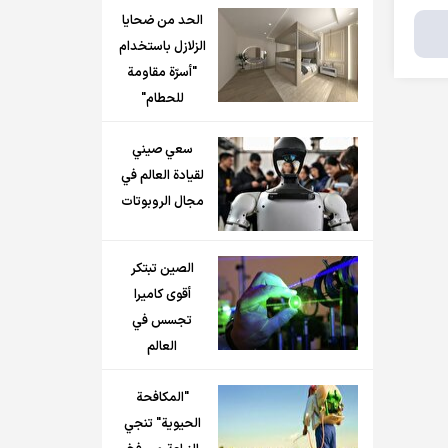
الحد من ضحايا
الزلازل باستخدام
"أسرّة مقاومة
للحطام"
سعي صيني
لقيادة العالم في
مجال الروبوتات
الصين تبتكر
أقوى كاميرا
تجسس في
العالم
"المكافحة
الحيوية" تنجي