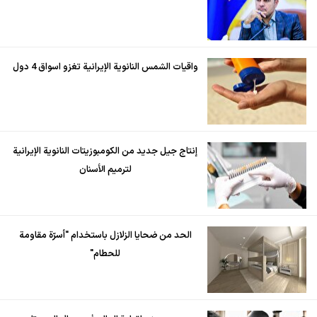
واقيات الشمس النانوية الإيرانية تغزو اسواق 4 دول
إنتاج جيل جديد من الكومبوزيتات النانوية الإيرانية
لترميم الأسنان
الحد من ضحايا الزلازل باستخدام "أسرّة مقاومة
للحطام"