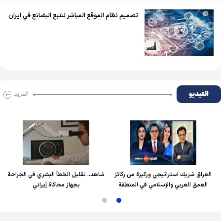
تصميم نظام الموقع المباشر لتتبع البضائع في ايران
الفیدیو
المزید
العراق شريك استراتيجي وركيزة من ركائز
شاهد.. تقليل الخطأ البشري في الجراحة
العمق العربي والإسلامي في المنطقة
بجهاز محاكاة إيراني