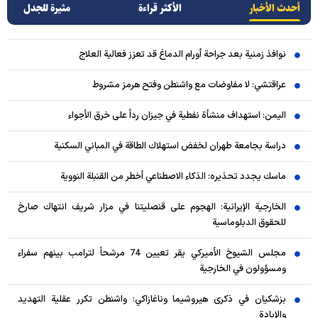
أحدث الأخبار
الأکثر قراءة
مثيرة للجدل
نوافذ زمنية بعد جراحة أورام الدماغ قد تعزز فعالية العلاج
عراقتشي: لا مفاوضات مع واشنطن وفتح هرمز مشروط
اليمن: استهداف منشأة نفطية في جيزان رداً على خرق الأجواء
دراسة بجامعة طهران لخفض استهلاك الطاقة في المباني السكنية
ماسك يجدد تحذيره: الذكاء الاصطناعي أخطر من القنبلة النووية
الخارجية الإيرانية: الهجوم على قنصليتنا في مزار شريف انتهاك صارخ
للحقوق الدبلوماسية
مجلس الشيوخ الأميركي يقر تعيين 74 مرشحاً لترامب بينهم سفراء
ومسؤولون في الخارجية
بزشكيان في ذكرى هيروشيما وناغازاكي: واشنطن تكرر عقلية التهديد
والإبادة