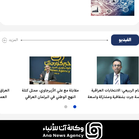
الفیدیو
المزید
خابات العراقية
مقابلة مع علي الأزبرجاوي، ممثل كتلة
العراق شريك استراتيجي
 ومشاركة واسعة
النهج الوطني في البرلمان العراقي
العمق العربي والإسل