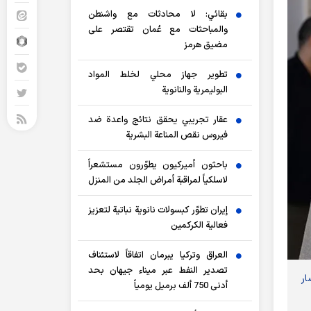
بقائي: لا محادثات مع واشنطن
والمباحثات مع عُمان تقتصر على
مضيق هرمز
تطوير جهاز محلي لخلط المواد
البوليمرية والنانوية
عقار تجريبي يحقق نتائج واعدة ضد
فيروس نقص المناعة البشرية
باحثون أميركيون يطوّرون مستشعراً
لاسلكياً لمراقبة أمراض الجلد من المنزل
إيران تطوّر كبسولات نانوية نباتية لتعزيز
فعالية الكركمين
العراق وتركيا يبرمان اتفاقاً لاستئناف
تصدير النفط عبر ميناء جيهان بحد
ار
أدنى 750 ألف برميل يومياً