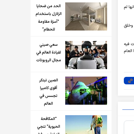
الحد من ضحايا
ها لم
الزلازل باستخدام
"أسرّة مقاومة
 وخلق
للحطام"
ت فيه
سعي صيني
العام
لقيادة العالم في
مجال الروبوتات
الصين تبتكر
أقوى كاميرا
تجسس في
العالم
"المكافحة
الحيوية" تنجي