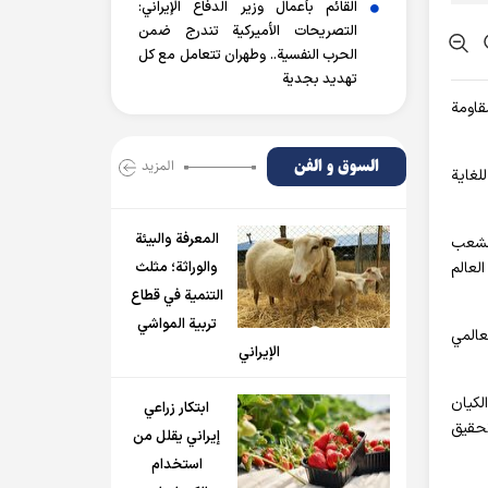
القائم بأعمال وزير الدفاع الإيراني:
التصريحات الأميركية تندرج ضمن
الحرب النفسية.. وطهران تتعامل مع كل
تهديد بجدية
قاومة
السوق و الفن
المزید
لغاية
المعرفة والبيئة
للشعب
لعالم
والوراثة؛ مثلث
التنمية في قطاع
تربية المواشي
عالمي
الإيراني
لكيان
ابتكار زراعي
تحقيق
إيراني يقلل من
استخدام