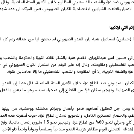
الصهيوني ضد غزة والشعب الفلسطيني المظلوم خلال الأشهر الستة الماضية، وقال إن
 الاعتبار وقطعت الشرايين الاقتصادية للكيان الصهيوني، فمن المؤكد ان عدد شهدا
م التي ارتكبها
ة (حماس) اسماعيل هنية بان العدو الصهيوني لم يحقق ايا من اهدافه رغم كل ال
راني حسين امير عبداللهيان، تقدم هنية بالشكر لقائد الثورة والحكومة والشعب وا
شعب الفلسطيني ومقاومته، وقال إنه على الرغم من استمرار الكيان الصهيوني في ج
ة والضفة الغربية، إلا أن المقاومة والشعب الفلسطيني ما زالا صامدين بقوة.
 الصهاينة وتهجير سكان غزة من القطاع إلى صحراء سيناء، وهو ما يعني بالفعل 
من اجل تحقيق أهدافهم قاموا بأعمال وجرائم مختلفة ووحشية، من بينها ال
لمنظم، والحصار العسكري الكامل، والتجويع لسكان قطاع غزة، حيث أسفرت هذه المم
عن اكثر من 100 ألف شهيد وجريح ومفقود ومعاق، وتدمير كلي وجزئي لنحو 60% من قطاع غزة، وتهجير نحو 1.5 مليون
فه، لتتجلى اليوم مظاهر هزيمة العدو ميدانياً وسياسياً ودولياً واحداً تلو الآخر.