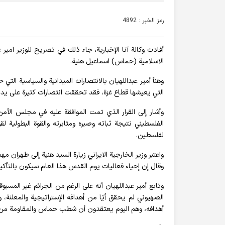
رمز الخبر : 4892
أفادت وکالة آنا الإخباریة، جاء ذلك في تصريح للوزير امير
الاسلامية (حماس) اسماعيل هنية.
وهنأ أمير عبداللهيان بالانتصارات الميدانية والسياسية الت
التي يعيشها قطاع غزة، فقد تحققت انتصارات كثيرة على يد 
وأشار إلى القرار الذي تمت الموافقة عليه في مجلس الأمن
الفلسطيني نتيجة ثباته وصبره ومثابرته والقوة البطولية ل
لفلسطين.
واعتبر وزير الخارجية الايراني زيارة السيد هنية إلى طهران 
وقال إن إحياء فعاليات يوم القدس هذا العام سيكون بالتأكيد
وتابع أمير عبداللهيان أنه على الرغم من الجرائم غير المسب
الصهيوني لم يحقق أيًا من أهدافه الإستراتيجية والمعلنة،
أهدافه، وهم اليوم يعتقدون أن شطب حماس والمقاومة من غز