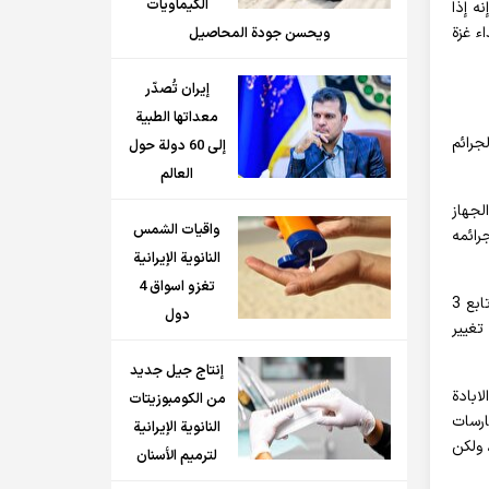
الكيماويات
ه إذا
ء غزة
ويحسن جودة المحاصيل
إيران تُصدّر
معداتها الطبية
جرائم
إلى 60 دولة حول
العالم
لجهاز
واقيات الشمس
رائمه
النانوية الإيرانية
تغزو اسواق 4
وفي معرض شرحه المراحل المتعددة لعمليات وممارسات الكيان الصهيوني ضد قطاع غزة خلال الأشهر الستة الماضية، قال هنية إن العدو تابع 3
دول
تغيير
إنتاج جيل جديد
ابادة
من الكومبوزيتات
ارسات
النانوية الإيرانية
 إنسان باتجاه رفح، ولكن
لترميم الأسنان