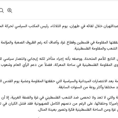
 عبداللهيان خلال لقائه في طهران، يوم الثلاثاء، رئيس المكتب السياسي لحركة الم
ي حققتها المقاومة في فلسطين وقطاع غزة، وأضاف أنه رغم الظروف الصعبة والمؤلمة ل
الشعب والمقاومة الفلسطينية.
 التابع للأمم المتحدة، ووصفه بأنه إجراء متأخر لكنه إيجابي وانتصار سياسي 
قوى المقاومة الفلسطينية في ساحة المعركة، فضلاً عن دعم الرأي العام وشعوب ا
مهمة بعد الانتصارات الميدانية والسياسية التي حققتها المقاومة وعشية يوم القدس ال
 مختلفا وأكثر روعة من السنوات السابقة.
وقة والتي لا تعد ولا تحصى ضد الشعب الفلسطيني في غزة والضفة الغربية، إلا أن ا
 واميركا وحلفائها، على الرغم من دعمهم الكامل للصهيونية فقد فشل الكيان في 
ة ومن الساحة الفلسطينية فكرة وتصور بعيدة المنال.