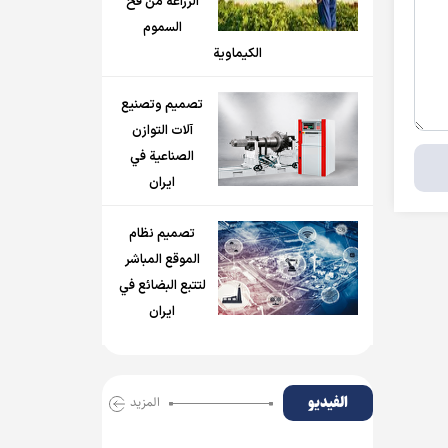
الزراعة من فخ
السموم
الكيماوية
تصميم وتصنيع
آلات التوازن
الصناعية في
ايران
تصميم نظام
الموقع المباشر
لتتبع البضائع في
ايران
الفیدیو
المزید