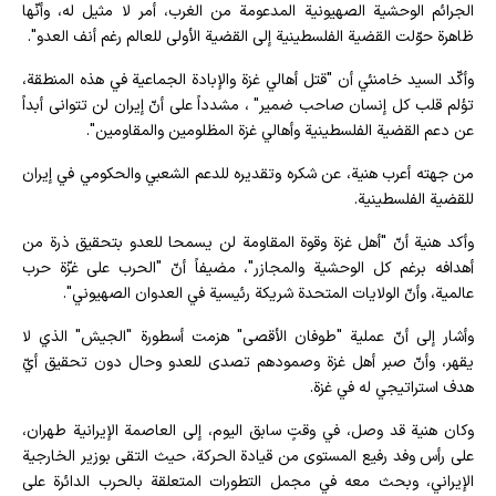
الجرائم الوحشية الصهيونية المدعومة من الغرب، أمر لا مثيل له، وأنّها
ظاهرة حوّلت القضية الفلسطينية إلى القضية الأولى للعالم رغم أنف العدو".
وأكّد السيد خامنئي أن "قتل أهالي غزة والإبادة الجماعية في هذه المنطقة،
تؤلم قلب كل إنسان صاحب ضمير" ، مشدداً على أنّ إيران لن تتوانى أبداً
عن دعم القضية الفلسطينية وأهالي غزة المظلومين والمقاومين".
من جهته أعرب هنية، عن شكره وتقديره للدعم الشعبي والحكومي في إيران
للقضية الفلسطينية.
وأكد هنية أنّ "أهل غزة وقوة المقاومة لن يسمحا للعدو بتحقيق ذرة من
أهدافه برغم كل الوحشية والمجازر"، مضيفاً أنّ "الحرب على غزّة حرب
عالمية، وأنّ الولايات المتحدة شريكة رئيسية في العدوان الصهيوني".
وأشار إلى أنّ عملية "طوفان الأقصى" هزمت أسطورة "الجيش" الذي لا
يقهر، وأنّ صبر أهل غزة وصمودهم تصدى للعدو وحال دون تحقيق أيّ
هدف استراتيجي له في غزة.
وكان هنية قد وصل، في وقتٍ سابق اليوم، إلى العاصمة الإيرانية طهران،
على رأس وفد رفيع المستوى من قيادة الحركة، حيث التقى بوزير الخارجية
الإيراني، وبحث معه في مجمل التطورات المتعلقة بالحرب الدائرة على