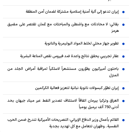
إيران تدعو إلى آلية أمنية إسلامية مشتركة لضمان أمن المنطقة
بقائي: لا محادثات مع واشنطن والمباحثات مع عُمان تقتصر على مضيق
هرمز
تطوير جهاز محلي لخلط المواد البوليمرية والنانوية
عقار تجريبي يحقق نتائج واعدة ضد فيروس نقص المناعة البشرية
باحثون أميركيون يطوّرون مستشعراً لاسلكياً لمراقبة أمراض الجلد من
المنزل
إيران تطوّر كبسولات نانوية نباتية لتعزيز فعالية الكركمين
العراق وتركيا يبرمان اتفاقاً لاستئناف تصدير النفط عبر ميناء جيهان بحد
أدنى 750 ألف برميل يومياً
القائم بأعمال وزير الدفاع الإيراني: التصريحات الأميركية تندرج ضمن الحرب
النفسية.. وطهران تتعامل مع كل تهديد بجدية