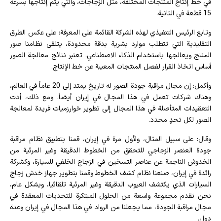
في خط إنتاج المنتجات المختلفة، مثل الزجاجات، والتي يتم إنتاجها بسرعة
15 قطعة في الثانية.
وتابع الرئيس التنفيذي لهذه الشركة القائمة على المعرفة: على عكس الطرق
التقليدية التي تتطلب موارد بشرية بدقة محدودة، يتلقى نظامنا صور
المنتج ويعالجها باستخدام الذكاء الاصطناعي. تعتبر نتائج معالجة الصور
أساس اتخاذ القرار لفصل المنتجات المعيبة عن خط الإنتاج.
وأكمل: إن مجال مراقبة جودة الصور له تاريخ يمتد إلى 20 عاماً في العالم،
وهناك شركات تعمل في هذا المجال في إيران أيضاً. ومع ذلك، أدت
التعقيدات المتأصلة في هذا المجال إلى تطوير خوارزميات فريدة لمعالجة
الصور لكل تحدٍ محدد.
وقال: على سبيل المثال، ولأول مرة في إيران، قمنا بتطبيق نظام مراقبة
جودة العنصر الزجاجي للتحقق من الخطوط الدقيقة وغير المرئية من
الخدوش الناجمة عن عناصر التسخين في الزجاج الخلفي للسيارة، وكشركة
رائدة في إيران، صنعنا نظام كشف الخطوط وقمنا بتطوير جهاز خدش زجاج
السيارات الذي يكتشف العيوب الدقيقة وغير المرئية تلقائيا، وبشكل عام،
نحن نقدم مجموعة واسعة من الحلول المبتكرة للتحديات المعقدة في
مجال مراقبة الجودة، مما يجعلنا من الرواد في هذا المجال في إيران وعدة
دول.