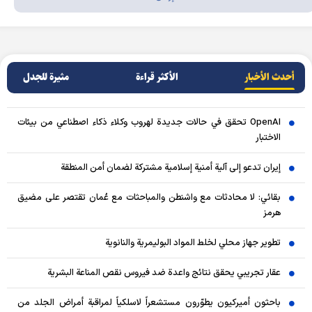
أحدث الأخبار
الأکثر قراءة
مثيرة للجدل
OpenAI تحقق في حالات جديدة لهروب وكلاء ذكاء اصطناعي من بيئات
الاختبار
إيران تدعو إلى آلية أمنية إسلامية مشتركة لضمان أمن المنطقة
بقائي: لا محادثات مع واشنطن والمباحثات مع عُمان تقتصر على مضيق
هرمز
تطوير جهاز محلي لخلط المواد البوليمرية والنانوية
عقار تجريبي يحقق نتائج واعدة ضد فيروس نقص المناعة البشرية
باحثون أميركيون يطوّرون مستشعراً لاسلكياً لمراقبة أمراض الجلد من