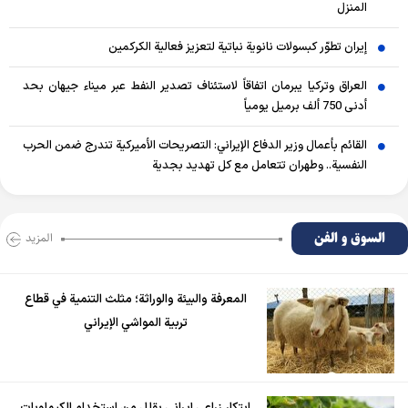
المنزل
إيران تطوّر كبسولات نانوية نباتية لتعزيز فعالية الكركمين
العراق وتركيا يبرمان اتفاقاً لاستئناف تصدير النفط عبر ميناء جيهان بحد
أدنى 750 ألف برميل يومياً
القائم بأعمال وزير الدفاع الإيراني: التصريحات الأميركية تندرج ضمن الحرب
النفسية.. وطهران تتعامل مع كل تهديد بجدية
السوق و الفن
المزید
المعرفة والبيئة والوراثة؛ مثلث التنمية في قطاع
تربية المواشي الإيراني