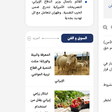
القائم بأعمال وزير الدفاع الإيراني:
لن
التصريحات الأميركية تندرج ضمن
الحرب النفسية.. وطهران تتعامل مع كل
تهديد بجدية
السوق و الفن
المزید
لأمن)
ام حق
المعرفة والبيئة
والوراثة؛ مثلث
لاق النار في
التنمية في قطاع
 قرار
تربية المواشي
الإيراني
مشروط
ابتكار زراعي
 2.4 مليون نسمة معرضين لخطر
إيراني يقلل من
استخدام