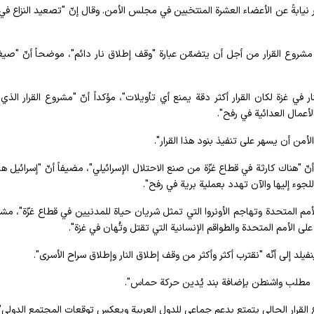
يابةً عن الأعضاء العشرة المنتخبين في مجلس الأمن. وقال إنّ "تصعيد النزاع في
مشروع القرار من أجل أن يتضمّن عبارة "وقف إطلاق نار دائم"، موضحاً أنّ "صيغة
ار في غزة لكان القرار أكثر دقة يمنع أي تأويلات"، مؤكداً أنّ "مشروع القرار الذي 
أعمال العدائية في رفح".
من أن يسهر على تنفيذ بنود هذا القرار".
ّ "هناك كارثة في قطاع غزّة من صنع الاحتلال الإسرائيلي"، مضيفاً أنّ "إسرائيل 
لجوء إليها والآن تهدد بعملية برية في رفح".
 المتحدة وتهاجم الأونروا التي تمثل شريان حياة للمدنيين في قطاع غزّة"، مشيرا
لى الأمم المتحدة والطواقم الإنسانية التي تقتل وتُهان في غزة".
لد إلى أنّه "نقترب أكثر وأكثر من وقف إطلاق النار وإطلاق سراح الأسرى".
اهل مطلب واشنطن بإضافة بند يُدين حركة حماس".
لقرار الحالي يتمتع بدعم جماعي للدول العربية ويعكس توقعات المجتمع الدولي".