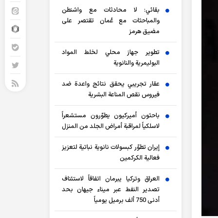
بقائي: لا محادثات مع واشنطن
والمباحثات مع عُمان تقتصر على
مضيق هرمز
تطوير جهاز محلي لخلط المواد
البوليمرية والنانوية
عقار تجريبي يحقق نتائج واعدة ضد
فيروس نقص المناعة البشرية
باحثون أميركيون يطوّرون مستشعراً
لاسلكياً لمراقبة أمراض الجلد من المنزل
إيران تطوّر كبسولات نانوية نباتية لتعزيز
فعالية الكركمين
العراق وتركيا يبرمان اتفاقاً لاستئناف
تصدير النفط عبر ميناء جيهان بحد
أدنى 750 ألف برميل يومياً