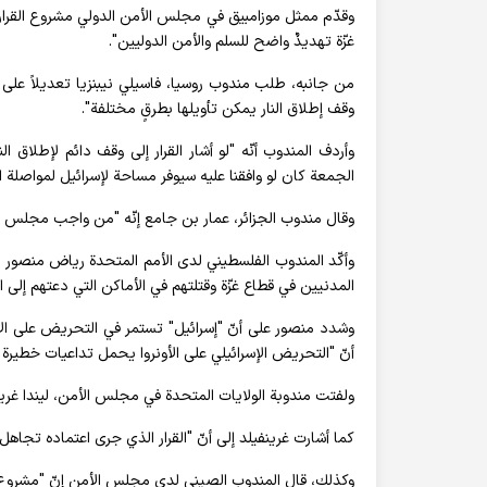
وقدّم ممثل موزامبيق في مجلس الأمن الدولي مشروع القرار ن
غزّة تهديدٌ واضح للسلم والأمن الدوليين".
من جانبه، طلب مندوب روسيا، فاسيلي نيبنزيا تعديلاً على 
وقف إطلاق النار يمكن تأويلها بطرقٍ مختلفة".
وأردف المندوب أنّه "لو أشار القرار إلى وقف دائم لإطلاق الن
الجمعة كان لو وافقنا عليه سيوفر مساحة لإسرائيل لمواصلة ال
وقال مندوب الجزائر، عمار بن جامع إنّه "من واجب مجلس الأ
وأكّد المندوب الفلسطيني لدى الأمم المتحدة رياض منصور أن
المدنيين في قطاع غزّة وقتلتهم في الأماكن التي دعتهم إلى ال
وشدد منصور على أنّ "إسرائيل" تستمر في التحريض على الأمم
أنّ "التحريض الإسرائيلي على الأونروا يحمل تداعيات خطيرة ع
ولفتت مندوبة الولايات المتحدة في مجلس الأمن، ليندا غرينفي
كما أشارت غرينفيلد إلى أنّ "القرار الذي جرى اعتماده تج
وكذلك، قال المندوب الصيني لدى مجلس الأمن إنّ "مشروع ا