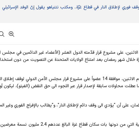
فوري لإطلاق النار في قطاع غزّة.. ومكتب نتنياهو يقول إنّ الوفد الإسرائيلي 
م الاثنين، على مشروع قرار قدّمته الدول العشر (الأعضاء غير الدائمين في مجلس ا
غزّة خلال شهر رمضان بعد امتناع الولايات المتحدة عن التصويت من دون استخد
وأظهرت نتائج التصويت التي بثها موقع الأمم المتحدة، اليوم الاثنين، موافقة 14 عضواً على مشروع قرار مجلس الأمن الدولي لوقف إط
 عطلت محاولات سابقة لإصدار قرار عبر اللجوء الى حق النقض (الفيتو)، ليكون أول
ان، على أن "يؤدي الى وقف دائم لإطلاق النار"، و"يطالب بالإفراج الفوري وغير ال
ويدعو أيضاً إلى "إزالة كل العوائق" أمام المساعدات الإنسانية التي من دونها بات سكان قطاع غزة البالغ عددهم