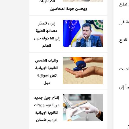
الكيماويات
 قطاع
ويحسن جودة المحاصيل
 قرار
إيران تُصدّر
معداتها الطبية
إلى 60 دولة حول
اقترح
العالم
واقيات الشمس
النانوية الإيرانية
هاجمت
تغزو اسواق 4
دول
ً إلى
إنتاج جيل جديد
من الكومبوزيتات
النانوية الإيرانية
لترميم الأسنان