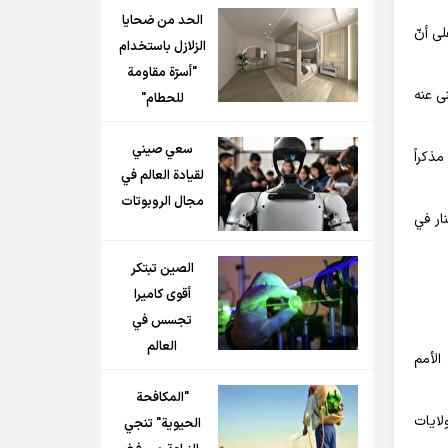
الحد من ضحايا
لى أنّ
الزلازل باستخدام
"أسرّة مقاومة
نى عنه
للحطام"
سعي صيني
ذكراً
لقيادة العالم في
مجال الروبوتات
ار في
الصين تبتكر
أقوى كاميرا
تجسس في
العالم
الصين والمجموعة العربية التي تضم 22 دولة في الأمم
"المكافحة
لايات
الحيوية" تنجي