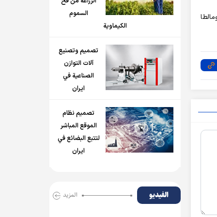
الزراعة من فخ
السموم
مالطا
الكيماوية
تصميم وتصنيع
آلات التوازن
الصناعية في
ايران
تصميم نظام
الموقع المباشر
لتتبع البضائع في
ايران
الفیدیو
المزید