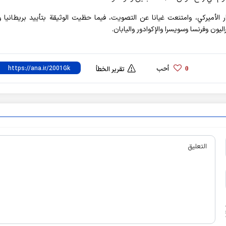
ر الأميركي، وامتنعت غيانا عن التصويت، فيما حظيت الوثيقة بتأييد بريطانيا و
يون وفرنسا وسويسرا والإكوادور واليابان.
أحب
0
تقرير الخطأ