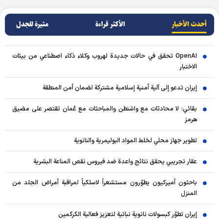
أحدث الأخبار
الأکثر قراءة
مثيرة للجدل
OpenAI تحقق في حالات جديدة لهروب وكلاء ذكاء اصطناعي من بيئات
الاختبار
إيران تدعو إلى آلية أمنية إسلامية مشتركة لضمان أمن المنطقة
بقائي: لا محادثات مع واشنطن والمباحثات مع عُمان تقتصر على مضيق
هرمز
تطوير جهاز محلي لخلط المواد البوليمرية والنانوية
عقار تجريبي يحقق نتائج واعدة ضد فيروس نقص المناعة البشرية
باحثون أميركيون يطوّرون مستشعراً لاسلكياً لمراقبة أمراض الجلد من
المنزل
إيران تطوّر كبسولات نانوية نباتية لتعزيز فعالية الكركمين