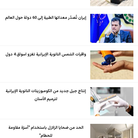
إيران تُصدّر معداتها الطبية إلى 60 دولة حول العالم
واقيات الشمس النانوية الإيرانية تغزو اسواق 4 دول
إنتاج جيل جديد من الكومبوزيتات النانوية الإيرانية
لترميم الأسنان
الحد من ضحايا الزلازل باستخدام "أسرّة مقاومة
للحطام"