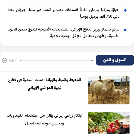
العراق وتركيا يبرمان اتفاقاً لاستئناف تصدير النفط عبر ميناء جيهان بحد
أدنى 750 ألف برميل يومياً
القائم بأعمال وزير الدفاع الإيراني: التصريحات الأميركية تندرج ضمن الحرب
النفسية.. وطهران تتعامل مع كل تهديد بجدية
السوق و الفن
المزید
المعرفة والبيئة والوراثة؛ مثلث التنمية في قطاع
تربية المواشي الإيراني
ابتكار زراعي إيراني يقلل من استخدام الكيماويات
ويحسن جودة المحاصيل