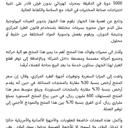
5000 دورة في الدقيقة بمحرك كهربائي بدون فرش قادر على تلبية
احتياجات صناعة المختبرات في البلاد مع السلامة والكفاءة العالية.
وتابع عن اهمية هذا الجهاز: يقوم هذا الجهاز بتدوير العينات البيولوجية
مثل الدم حول محوره بسرعات مختلفة باستخدام قانون الطرد المركزي
ونتيجة الدوران، ويقوم بفصل وتسوية المواد المختلفة من خليط أو
محلول.
وأشار الى مميزات وفوائد هذا المنتج: أهم ما يميز هذا المنتج هو آلية حركته
وجميع أجزائه مصممة ومصنعة داخل الشركة؛ وبالإضافة إلى توفر قطع
الغيار لهذا الجهاز، ستكون خدمة ما بعد البيع متاحة للعملاء أيضًا.
ولفت إلى المزايا السعرية وتوفيرات أجهزة الطرد المركزي، وقال: إن سعر
المنتج أرخص بنسبة 30% مقارنة بالمنتجات المماثلة، في حين أنه يقدم
أرخص بنسبة 70% مقارنة بالمنتجات المستوردة. ويبلغ متوسط ​​سعر هذا
المنتج للمستهلك 600 مليون ريال، في حين يباع المنتج المستورد بمبلغ
ملياري ريال. أدى الفرق بنسبة 70% بين هذا المنتج والنموذج الأجنبي إلى
توفير العملة.
وأكمل: هذه المعدات خاضعة للعقوبات، والأجهزة الألمانية والأمريكية حاليًا
لا تدخل البلاد، ولا يُسمح إلا للأجهزة الصينية بدخول سوق البلاد . وفي