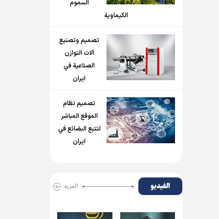
السموم
الكيماوية
تصميم وتصنيع
آلات التوازن
الصناعية في
ايران
تصميم نظام
الموقع المباشر
لتتبع البضائع في
ايران
الفیدیو
المزید