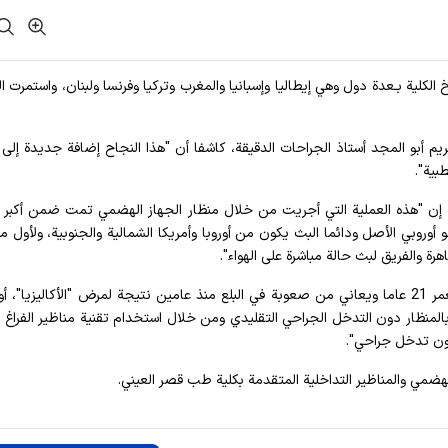
خ الكلية بـعدة دول وهي إيطاليا وإسبانيا والمغرب وتركيا وفرنسا ولبنان، واستمرت ا
ريم أبو المجد أستاذ الجراحات الدقيقة، كاشفا أن "هذا النجاح إضافة جديدة إل
بية".
إن "هذه العملية التي أجريت من خلال منظار الجهاز الهضمي تمت ضمن أكبر 
وروبي الأصل ودائما البث يكون من أوروبا وأمريكا الشمالية والجنوبية، ولأول مر
رة والفريق لبث حالة مباشرة على الهواء".
وكشف الفريق الطبي، أن "الحالة تمثلت لشاب يبلغ من العمر 21 عاما ويعاني من صعوبة في البلع منذ عامين نتيجة لمرض "الأكاليزيا"
المنظار دون التدخل الجراحي التقليدي ومن خلال استخدام تقنية مناظير الفراغ ا
ون تدخل جراحي".
ضمي والمناظير التداخلية المتقدمة بكلية طب قصر العيني.