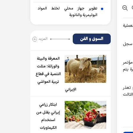
تطوير جهاز محلي لخلط المواد
البوليمرية والنانوية
لعملية
السوق و الفن
المزید
ى سجل
المعرفة والبيئة
مؤتمر
والوراثة؛ مثلث
ة يتم
التنمية في قطاع
تربية المواشي
، أو تعذر
الإيراني
لثالث
ابتكار زراعي
إيراني يقلل من
استخدام
الكيماويات